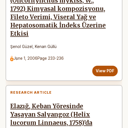
(Oncorhynchus mykiss, W.,
1792) Kimyasal kompozisyonu,
Fileto Verimi, Viseral Yağ ve
Hepatosomatik İndeks Üzerine
Etkisi
Şenol Güzel
,
Kenan Güllü
June 1, 2006
Page 233-236
View PDF
RESEARCH ARTICLE
Elazığ, Keban Yöresinde
Yaşayan Salyangoz (Helix
lucorum Linnaeus, 1758)’da