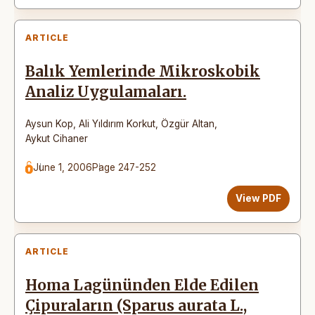
ARTICLE
Balık Yemlerinde Mikroskobik
Analiz Uygulamaları.
Aysun Kop
,
Ali Yıldırım Korkut
,
Özgür Altan
,
Aykut Cihaner
June 1, 2006
Page 247-252
View PDF
ARTICLE
Homa Lagününden Elde Edilen
Çipuraların (Sparus aurata L.,