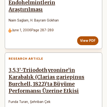
Endohelmintlerin
Araştırılması
Naim Sağlam
,
H. Bayram Gökhan
June 1, 2006
Page 287-289
View PDF
RESEARCH ARTICLE
3,5,3’-Triiodothyronine’in
Karabalık (Clarias gariepinus
Burchell, 1822)’ta Büyüme
Performansı Üzerine Etkisi
Funda Turan
,
Şehriban Çek