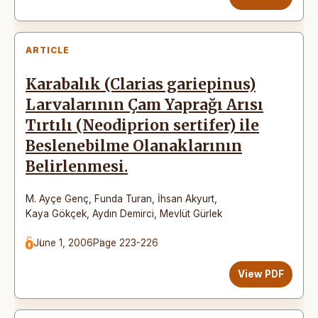
ARTICLE
Karabalık (Clarias gariepinus)
Larvalarının Çam Yaprağı Arısı
Tırtılı (Neodiprion sertifer) ile
Beslenebilme Olanaklarının
Belirlenmesi.
M. Ayçe Genç
,
Funda Turan
,
İhsan Akyurt
,
Kaya Gökçek
,
Aydın Demirci
,
Mevlüt Gürlek
June 1, 2006
Page 223-226
View PDF