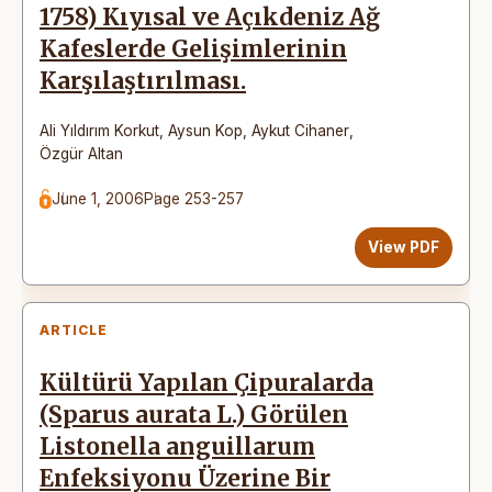
1758) Kıyısal ve Açıkdeniz Ağ
Kafeslerde Gelişimlerinin
Karşılaştırılması.
Ali Yıldırım Korkut
,
Aysun Kop
,
Aykut Cihaner
,
Özgür Altan
June 1, 2006
Page 253-257
View PDF
ARTICLE
Kültürü Yapılan Çipuralarda
(Sparus aurata L.) Görülen
Listonella anguillarum
Enfeksiyonu Üzerine Bir