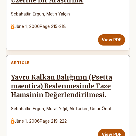
Üzerine Bir Araştırma.
Sebahattin Ergün
,
Metin Yalçın
June 1, 2006
Page 215-218
View PDF
ARTICLE
Yavru Kalkan Balığının (Psetta
maeotica) Beslenmesinde Taze
Hamsinin Değerlendirilmesi.
Sebahattin Ergün
,
Murat Yiğit
,
Ali Türker
,
Umur Önal
June 1, 2006
Page 219-222
View PDF