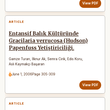
View PDF
ARTICLE
Entansif Balık Kültüründe
Gracilaria verrucosa (Hudson)
Papenfuss Yetiştiriciliği.
Gamze Turan
,
İlknur Ak
,
Semra Cirik
,
Edis Koru
,
Aslı Kaymakçı Başaran
June 1, 2006
Page 305-309
View PDF
ARTICLE