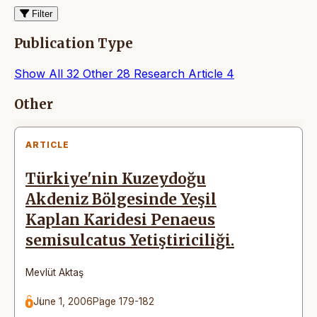
Filter
Publication Type
Show All
32
Other
28
Research Article
4
Articles
Other
ARTICLE
Türkiye'nin Kuzeydoğu
Akdeniz Bölgesinde Yeşil
Kaplan Karidesi Penaeus
semisulcatus Yetiştiriciliği.
Mevlüt Aktaş
June 1, 2006
Page 179-182