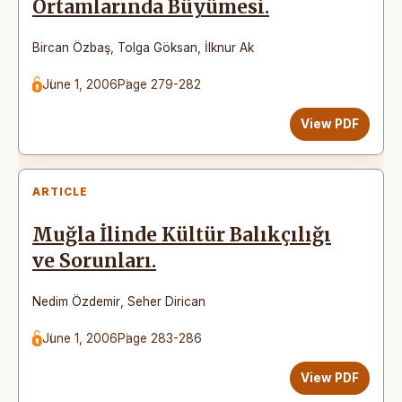
Ortamlarında Büyümesi.
Bircan Özbaş
,
Tolga Göksan
,
İlknur Ak
June 1, 2006
Page 279-282
View PDF
ARTICLE
Muğla İlinde Kültür Balıkçılığı
ve Sorunları.
Nedim Özdemir
,
Seher Dirican
June 1, 2006
Page 283-286
View PDF