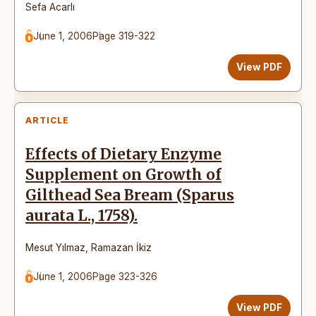
Sefa Acarlı
June 1, 2006
Page 319-322
View PDF
ARTICLE
Effects of Dietary Enzyme
Supplement on Growth of
Gilthead Sea Bream (Sparus
aurata L., 1758).
Mesut Yılmaz
,
Ramazan İkiz
June 1, 2006
Page 323-326
View PDF