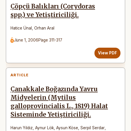
Çöpçü Balıkları (Corydoras
spp.) ve Yetiştiriciliği.
Hatice Ünal
,
Orhan Aral
June 1, 2006
Page 311-317
View PDF
ARTICLE
Çanakkale Boğazında Yavru
Midyelerin (Mytilus
galloprovincialis L., 1819) Halat
Sisteminde Yetiştiriciliği.
Harun Yıldız
,
Aynur Lök
,
Aysun Köse
,
Serpil Serdar
,