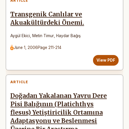
ARTICLE
Transgenik Canlılar ve
Akuakültürdeki Önemi.
Aygül Ekici
,
Metin Timur
,
Haydar Bağış
June 1, 2006
Page 211-214
View PDF
ARTICLE
Doğadan Yakalanan Yavru Dere
Pisi Balığının (Platichthys
flesus) Yetiştiricilik Ortamına
Adaptasyonu ve Beslenmesi