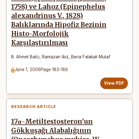
1758) ve Lahoz (Epinephelus
alexandrinus V., 1828)
Balıklarında Hipofiz Bezinin
Histo-Morfolojik
Karşılaştırılması
B. Ahmet Balcı
,
Ramazan İkiz
,
Beria Falakalı Mutaf
June 1, 2006
Page 183-186
View PDF
RESEARCH ARTICLE
17α-Metiltestosteron’un
Gökkuşağı Alabalığının