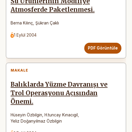
Su Ürünlerinin Modifiye
Atmosferde Paketlenmesi.
Berna Kılınç
,
Şükran Çaklı
1 Eylül 2004
PDF Görüntüle
MAKALE
Balıklarda Yüzme Davranışı ve
Trol Operasyonu Açısından
Önemi.
Hüseyin Özbilgin
,
H.tuncay Kınacıgil
,
Yeliz Doğanyılmaz Özbilgin