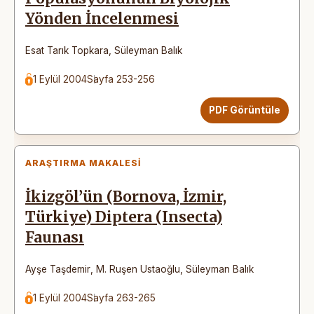
Yönden İncelenmesi
Esat Tarık Topkara
,
Süleyman Balık
1 Eylül 2004
Sayfa 253-256
PDF Görüntüle
ARAŞTIRMA MAKALESI
İkizgöl’ün (Bornova, İzmir,
Türkiye) Diptera (Insecta)
Faunası
Ayşe Taşdemir
,
M. Ruşen Ustaoğlu
,
Süleyman Balık
1 Eylül 2004
Sayfa 263-265