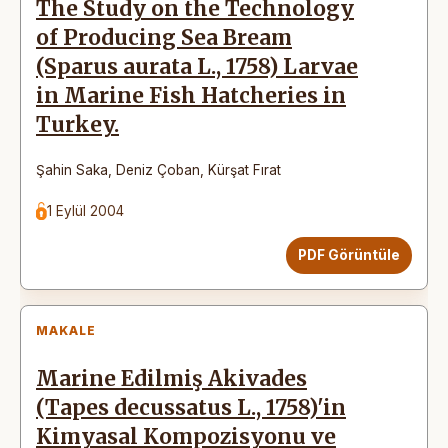
The Study on the Technology
of Producing Sea Bream
(Sparus aurata L., 1758) Larvae
in Marine Fish Hatcheries in
Turkey.
Şahin Saka
,
Deniz Çoban
,
Kürşat Fırat
1 Eylül 2004
PDF Görüntüle
MAKALE
Marine Edilmiş Akivades
(Tapes decussatus L., 1758)'in
Kimyasal Kompozisyonu ve