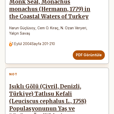
Monk Seal, Monachus
monachus (Hermann, 1779) in
the Coastal Waters of Turkey
Harun Güçlüsoy
,
Cem O. Kıraç
,
N. Ozan Veryeri
,
Yalçın Savaş
1 Eylül 2004
Sayfa 201-210
PDF Görüntüle
NOT
Işıklı Gölü (Çivril, Denizli,
Türkiye) Tatlısu Kefali
(Leuciscus cephalus L., 1758)
Populasyonunun Yaş ve