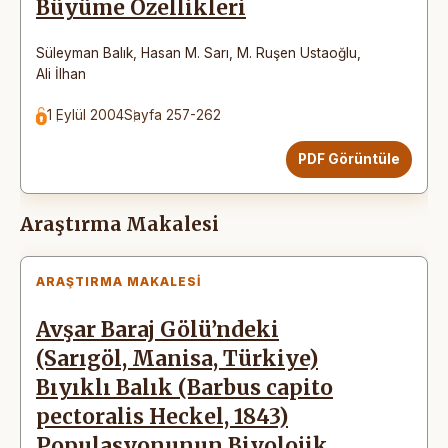
Büyüme Özellikleri
Süleyman Balık
,
Hasan M. Sarı
,
M. Ruşen Ustaoğlu
,
Ali İlhan
1 Eylül 2004
Sayfa 257-262
PDF Görüntüle
Araştırma Makalesi
ARAŞTIRMA MAKALESI
Avşar Baraj Gölü’ndeki
(Sarıgöl, Manisa, Türkiye)
Bıyıklı Balık (Barbus capito
pectoralis Heckel, 1843)
Populasyonunun Biyolojik