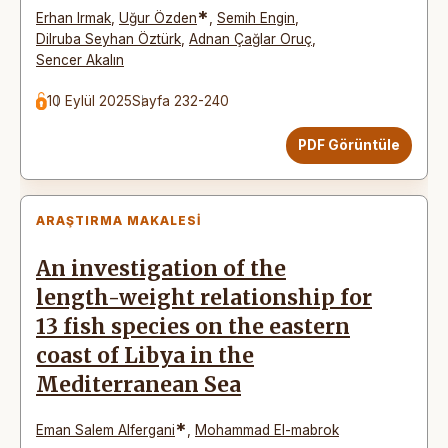
*
Erhan Irmak
,
Uğur Özden
,
Semih Engin
,
Dilruba Seyhan Öztürk
,
Adnan Çağlar Oruç
,
Sencer Akalın
10 Eylül 2025
Sayfa 232-240
PDF Görüntüle
ARAŞTIRMA MAKALESI
An investigation of the
length-weight relationship for
13 fish species on the eastern
coast of Libya in the
Mediterranean Sea
*
Eman Salem Alfergani
,
Mohammad El-mabrok