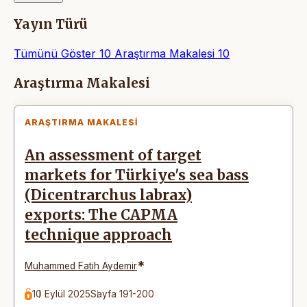
Yayın Türü
Tümünü Göster
10
Araştırma Makalesi
10
Makaleler
Araştırma Makalesi
ARAŞTIRMA MAKALESI
An assessment of target
markets for Türkiye's sea bass
(Dicentrarchus labrax)
exports: The CAPMA
technique approach
*
Muhammed Fatih Aydemir
10 Eylül 2025
Sayfa 191-200