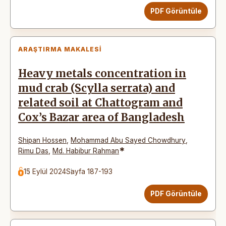
PDF Görüntüle
ARAŞTIRMA MAKALESI
Heavy metals concentration in
mud crab (Scylla serrata) and
related soil at Chattogram and
Cox’s Bazar area of Bangladesh
Shipan Hossen
,
Mohammad Abu Sayed Chowdhury
,
*
Rimu Das
,
Md. Habibur Rahman
15 Eylül 2024
Sayfa 187-193
PDF Görüntüle