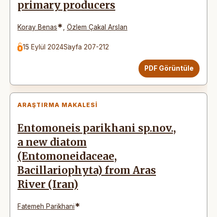
primary producers
*
Koray Benas
,
Özlem Çakal Arslan
15 Eylül 2024
Sayfa 207-212
PDF Görüntüle
ARAŞTIRMA MAKALESI
Entomoneis parikhani sp.nov.,
a new diatom
(Entomoneidaceae,
Bacillariophyta) from Aras
River (Iran)
*
Fatemeh Parikhani