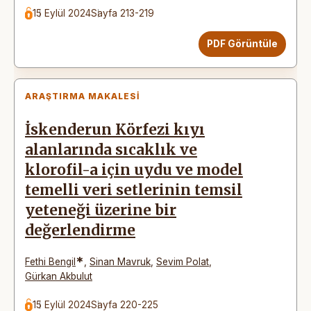
15 Eylül 2024
Sayfa 213-219
PDF Görüntüle
ARAŞTIRMA MAKALESI
İskenderun Körfezi kıyı
alanlarında sıcaklık ve
klorofil-a için uydu ve model
temelli veri setlerinin temsil
yeteneği üzerine bir
değerlendirme
*
Fethi Bengil
,
Sinan Mavruk
,
Sevim Polat
,
Gürkan Akbulut
15 Eylül 2024
Sayfa 220-225