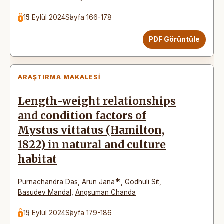
15 Eylül 2024
Sayfa 166-178
PDF Görüntüle
ARAŞTIRMA MAKALESI
Length-weight relationships
and condition factors of
Mystus vittatus (Hamilton,
1822) in natural and culture
habitat
*
Purnachandra Das
,
Arun Jana
,
Godhuli Sit
,
Basudev Mandal
,
Angsuman Chanda
15 Eylül 2024
Sayfa 179-186