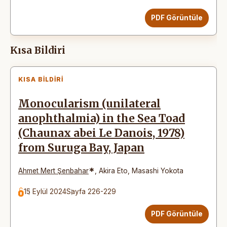
PDF Görüntüle
Kısa Bildiri
KISA BILDIRI
Monocularism (unilateral
anophthalmia) in the Sea Toad
(Chaunax abei Le Danois, 1978)
from Suruga Bay, Japan
*
Ahmet Mert Şenbahar
,
Akira Eto
,
Masashi Yokota
15 Eylül 2024
Sayfa 226-229
PDF Görüntüle