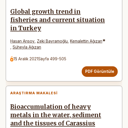
Global growth trend in
fisheries and current situation
in Turkey
*
Hasan Arısoy
,
Zeki Bayramoğlu
,
Kemalettin Ağızan
,
Süheyla Ağızan
15 Aralık 2021
Sayfa 499-505
PDF Görüntüle
ARAŞTIRMA MAKALESI
Bioaccumulation of heavy
metals in the water, sediment
and the tissues of Carassius