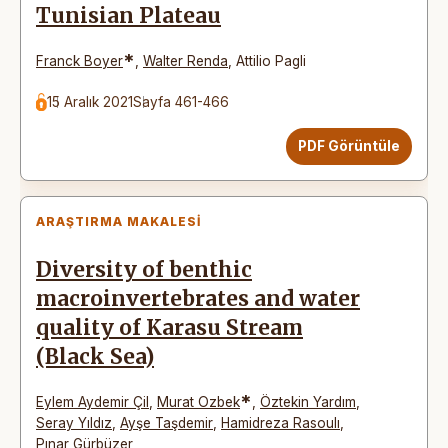
Tunisian Plateau
*
Franck Boyer
,
Walter Renda
,
Attilio Pagli
15 Aralık 2021
Sayfa 461-466
PDF Görüntüle
ARAŞTIRMA MAKALESI
Diversity of benthic
macroinvertebrates and water
quality of Karasu Stream
(Black Sea)
*
Eylem Aydemir Çil
,
Murat Ozbek
,
Öztekin Yardım
,
Seray Yıldız
,
Ayşe Taşdemir
,
Hamidreza Rasoulı
,
Pınar Gürbüzer