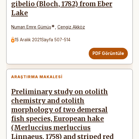
gibelio (Bloch, 1782) from Eber
Lake
*
Numan Emre Gümüş
,
Cengiz Akköz
15 Aralık 2021
Sayfa 507-514
PDF Görüntüle
ARAŞTIRMA MAKALESI
Preliminary study on otolith
chemistry and otolith
morphology of two demersal
fish species, European hake
(Merluccius merluccius
Linnaeus, 1758) and striped red