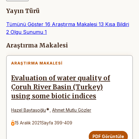
Yayın Türü
Tümünü Göster
16
Araştırma Makalesi
13
Kısa Bildiri
2
Olgu Sunumu
1
Makaleler
Araştırma Makalesi
ARAŞTIRMA MAKALESI
Evaluation of water quality of
Çoruh River Basin (Turkey)
using some biotic indices
*
Hazel Baytaşoğlu
,
Ahmet Mutlu Gözler
15 Aralık 2021
Sayfa 399-409
PDF Görüntüle