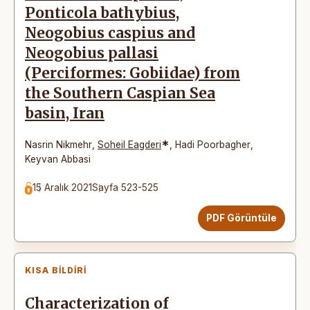
Ponticola bathybius,
Neogobius caspius and
Neogobius pallasi
(Perciformes: Gobiidae) from
the Southern Caspian Sea
basin, Iran
*
Nasrin Nikmehr
,
Soheil Eagderi
,
Hadi Poorbagher
,
Keyvan Abbasi
15 Aralık 2021
Sayfa 523-525
PDF Görüntüle
KISA BILDIRI
Characterization of