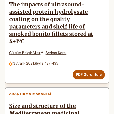
The impacts of ultrasound-
assisted protein hydrolysate
coating on the quality
parameters and shelf life of
smoked bonito fillets stored at
4±1ºC
*
Gülsüm Balçık Mısır
,
Serkan Koral
15 Aralık 2021
Sayfa 427-435
PDF Görüntüle
ARAŞTIRMA MAKALESI
Size and structure of the
Mediterranean medicinal