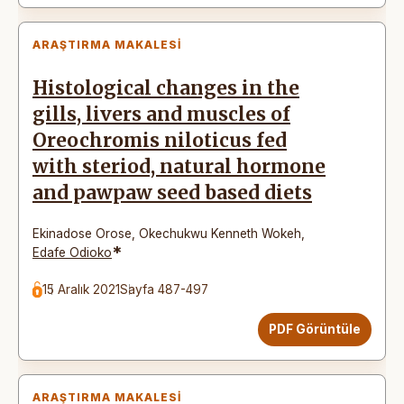
ARAŞTIRMA MAKALESI
Histological changes in the
gills, livers and muscles of
Oreochromis niloticus fed
with steriod, natural hormone
and pawpaw seed based diets
Ekinadose Orose
,
Okechukwu Kenneth Wokeh
,
*
Edafe Odioko
15 Aralık 2021
Sayfa 487-497
PDF Görüntüle
ARAŞTIRMA MAKALESI