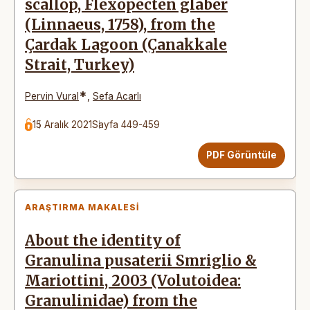
scallop, Flexopecten glaber
(Linnaeus, 1758), from the
Çardak Lagoon (Çanakkale
Strait, Turkey)
*
Pervin Vural
,
Sefa Acarlı
15 Aralık 2021
Sayfa 449-459
PDF Görüntüle
ARAŞTIRMA MAKALESI
About the identity of
Granulina pusaterii Smriglio &
Mariottini, 2003 (Volutoidea:
Granulinidae) from the