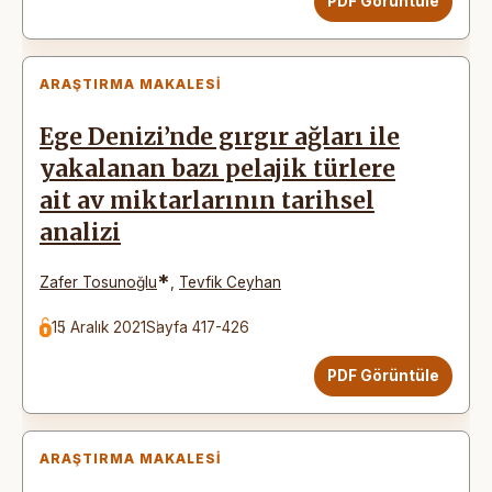
PDF Görüntüle
ARAŞTIRMA MAKALESI
Ege Denizi’nde gırgır ağları ile
yakalanan bazı pelajik türlere
ait av miktarlarının tarihsel
analizi
*
Zafer Tosunoğlu
,
Tevfik Ceyhan
15 Aralık 2021
Sayfa 417-426
PDF Görüntüle
ARAŞTIRMA MAKALESI