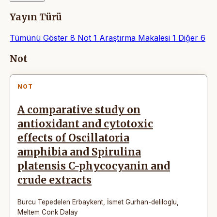
Yayın Türü
Tümünü Göster
8
Not
1
Araştırma Makalesi
1
Diğer
6
Makaleler
Not
NOT
A comparative study on
antioxidant and cytotoxic
effects of Oscillatoria
amphibia and Spirulina
platensis C-phycocyanin and
crude extracts
Burcu Tepedelen Erbaykent
,
İsmet Gurhan-deliloglu
,
Meltem Conk Dalay