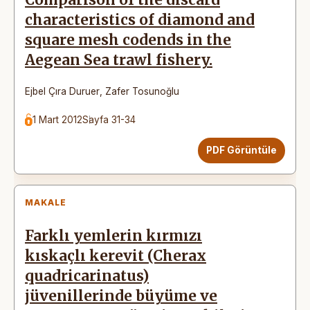
characteristics of diamond and
square mesh codends in the
Aegean Sea trawl fishery.
Ejbel Çıra Duruer
,
Zafer Tosunoğlu
1 Mart 2012
Sayfa 31-34
PDF Görüntüle
MAKALE
Farklı yemlerin kırmızı
kıskaçlı kerevit (Cherax
quadricarinatus)
jüvenillerinde büyüme ve