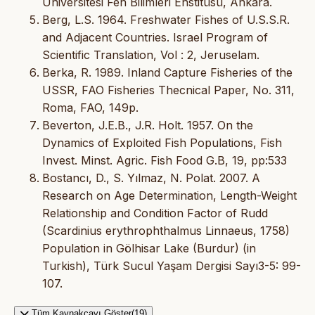
Üniversitesi Fen Bilimleri Enstitüsü, Ankara.
Berg, L.S. 1964. Freshwater Fishes of U.S.S.R.
and Adjacent Countries. Israel Program of
Scientific Translation, Vol : 2, Jeruselam.
Berka, R. 1989. Inland Capture Fisheries of the
USSR, FAO Fisheries Thecnical Paper, No. 311,
Roma, FAO, 149p.
Beverton, J.E.B., J.R. Holt. 1957. On the
Dynamics of Exploited Fish Populations, Fish
Invest. Minst. Agric. Fish Food G.B, 19, pp:533
Bostancı, D., S. Yılmaz, N. Polat. 2007. A
Research on Age Determination, Length-Weight
Relationship and Condition Factor of Rudd
(Scardinius erythrophthalmus Linnaeus, 1758)
Population in Gölhisar Lake (Burdur) (in
Turkish), Türk Sucul Yaşam Dergisi Sayı3-5: 99-
107.
Tüm Kaynakçayı Göster(19)