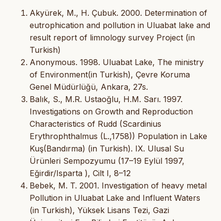
Akyürek, M., H. Çubuk. 2000. Determination of
eutrophication and pollution in Uluabat lake and
result report of limnology survey Project (in
Turkish)
Anonymous. 1998. Uluabat Lake, The ministry
of Environment(in Turkish), Çevre Koruma
Genel Müdürlüğü, Ankara, 27s.
Balık, S., M.R. Ustaoğlu, H.M. Sarı. 1997.
Investigations on Growth and Reproduction
Characteristics of Rudd (Scardinius
Erythrophthalmus (L.,1758)) Population in Lake
Kuş(Bandırma) (in Turkish). IX. Ulusal Su
Ürünleri Sempozyumu (17–19 Eylül 1997,
Eğirdir/Isparta ), Cilt I, 8–12
Bebek, M. T. 2001. Investigation of heavy metal
Pollution in Uluabat Lake and Influent Waters
(in Turkish), Yüksek Lisans Tezi, Gazi