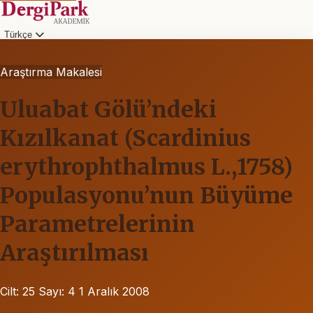
Türkçe
Araştırma Makalesi
Uluabat Gölü’ndeki
Kızılkanat (Scardinius
erythrophthalmus L.,1758)
Populasyonu’nun Büyüme
Parametrelerinin
Araştırılması
Cilt: 25
Sayı: 4
1 Aralık 2008