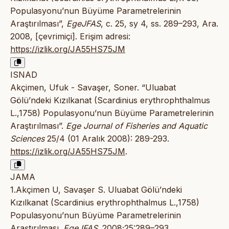
Populasyonu’nun Büyüme Parametrelerinin
Araştırılması”,
EgeJFAS
, c. 25, sy 4, ss. 289–293, Ara.
2008, [çevrimiçi]. Erişim adresi:
https://izlik.org/JA55HS75JM
ISNAD
Akçimen, Ufuk - Savaşer, Soner. “Uluabat
Gölü’ndeki Kızılkanat (Scardinius erythrophthalmus
L.,1758) Populasyonu’nun Büyüme Parametrelerinin
Araştırılması”.
Ege Journal of Fisheries and Aquatic
Sciences
25/4 (01 Aralık 2008): 289-293.
https://izlik.org/JA55HS75JM
.
JAMA
1.Akçimen U, Savaşer S. Uluabat Gölü’ndeki
Kızılkanat (Scardinius erythrophthalmus L.,1758)
Populasyonu’nun Büyüme Parametrelerinin
Araştırılması.
EgeJFAS
. 2008;25:289–293.