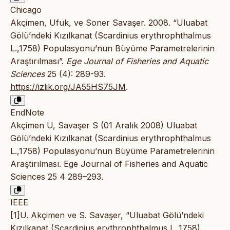
Chicago
Akçimen, Ufuk, ve Soner Savaşer. 2008. “Uluabat
Gölü’ndeki Kızılkanat (Scardinius erythrophthalmus
L.,1758) Populasyonu’nun Büyüme Parametrelerinin
Araştırılması”.
Ege Journal of Fisheries and Aquatic
Sciences
25 (4): 289-93.
https://izlik.org/JA55HS75JM
.
EndNote
Akçimen U, Savaşer S (01 Aralık 2008) Uluabat
Gölü’ndeki Kızılkanat (Scardinius erythrophthalmus
L.,1758) Populasyonu’nun Büyüme Parametrelerinin
Araştırılması. Ege Journal of Fisheries and Aquatic
Sciences 25 4 289–293.
IEEE
[1]U. Akçimen ve S. Savaşer, “Uluabat Gölü’ndeki
Kızılkanat (Scardinius erythrophthalmus L.,1758)