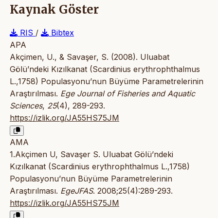
Kaynak Göster
RIS
/
Bibtex
APA
Akçimen, U., & Savaşer, S. (2008). Uluabat
Gölü’ndeki Kızılkanat (Scardinius erythrophthalmus
L.,1758) Populasyonu’nun Büyüme Parametrelerinin
Araştırılması.
Ege Journal of Fisheries and Aquatic
Sciences
,
25
(4), 289-293.
https://izlik.org/JA55HS75JM
AMA
1.Akçimen U, Savaşer S. Uluabat Gölü’ndeki
Kızılkanat (Scardinius erythrophthalmus L.,1758)
Populasyonu’nun Büyüme Parametrelerinin
Araştırılması.
EgeJFAS
. 2008;25(4):289-293.
https://izlik.org/JA55HS75JM