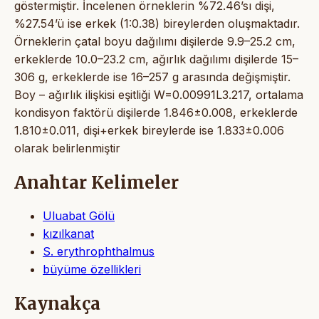
göstermiştir. İncelenen örneklerin %72.46’sı dişi,
%27.54’ü ise erkek (1:0.38) bireylerden oluşmaktadır.
Örneklerin çatal boyu dağılımı dişilerde 9.9–25.2 cm,
erkeklerde 10.0–23.2 cm, ağırlık dağılımı dişilerde 15–
306 g, erkeklerde ise 16–257 g arasında değişmiştir.
Boy – ağırlık ilişkisi eşitliği W=0.00991L3.217, ortalama
kondisyon faktörü dişilerde 1.846±0.008, erkeklerde
1.810±0.011, dişi+erkek bireylerde ise 1.833±0.006
olarak belirlenmiştir
Anahtar Kelimeler
Uluabat Gölü
kızılkanat
S. erythrophthalmus
büyüme özellikleri
Kaynakça