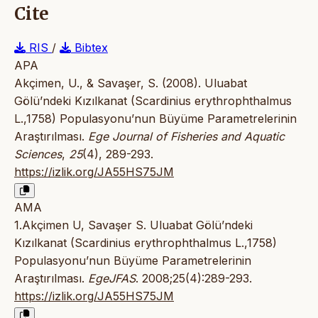
Cite
RIS
/
Bibtex
APA
Akçimen, U., & Savaşer, S. (2008). Uluabat
Gölü’ndeki Kızılkanat (Scardinius erythrophthalmus
L.,1758) Populasyonu’nun Büyüme Parametrelerinin
Araştırılması.
Ege Journal of Fisheries and Aquatic
Sciences
,
25
(4), 289-293.
https://izlik.org/JA55HS75JM
AMA
1.Akçimen U, Savaşer S. Uluabat Gölü’ndeki
Kızılkanat (Scardinius erythrophthalmus L.,1758)
Populasyonu’nun Büyüme Parametrelerinin
Araştırılması.
EgeJFAS
. 2008;25(4):289-293.
https://izlik.org/JA55HS75JM