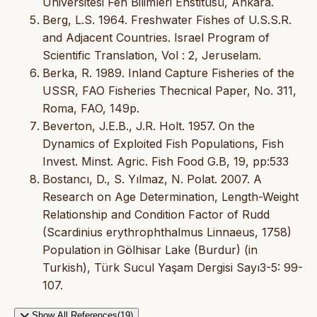
Üniversitesi Fen Bilimleri Enstitüsü, Ankara.
Berg, L.S. 1964. Freshwater Fishes of U.S.S.R.
and Adjacent Countries. Israel Program of
Scientific Translation, Vol : 2, Jeruselam.
Berka, R. 1989. Inland Capture Fisheries of the
USSR, FAO Fisheries Thecnical Paper, No. 311,
Roma, FAO, 149p.
Beverton, J.E.B., J.R. Holt. 1957. On the
Dynamics of Exploited Fish Populations, Fish
Invest. Minst. Agric. Fish Food G.B, 19, pp:533
Bostancı, D., S. Yılmaz, N. Polat. 2007. A
Research on Age Determination, Length-Weight
Relationship and Condition Factor of Rudd
(Scardinius erythrophthalmus Linnaeus, 1758)
Population in Gölhisar Lake (Burdur) (in
Turkish), Türk Sucul Yaşam Dergisi Sayı3-5: 99-
107.
Show All References(19)