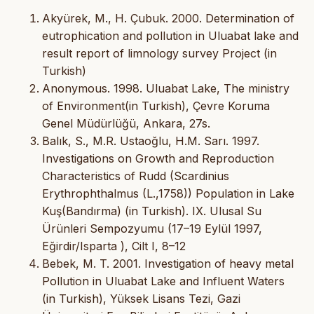
Akyürek, M., H. Çubuk. 2000. Determination of
eutrophication and pollution in Uluabat lake and
result report of limnology survey Project (in
Turkish)
Anonymous. 1998. Uluabat Lake, The ministry
of Environment(in Turkish), Çevre Koruma
Genel Müdürlüğü, Ankara, 27s.
Balık, S., M.R. Ustaoğlu, H.M. Sarı. 1997.
Investigations on Growth and Reproduction
Characteristics of Rudd (Scardinius
Erythrophthalmus (L.,1758)) Population in Lake
Kuş(Bandırma) (in Turkish). IX. Ulusal Su
Ürünleri Sempozyumu (17–19 Eylül 1997,
Eğirdir/Isparta ), Cilt I, 8–12
Bebek, M. T. 2001. Investigation of heavy metal
Pollution in Uluabat Lake and Influent Waters
(in Turkish), Yüksek Lisans Tezi, Gazi