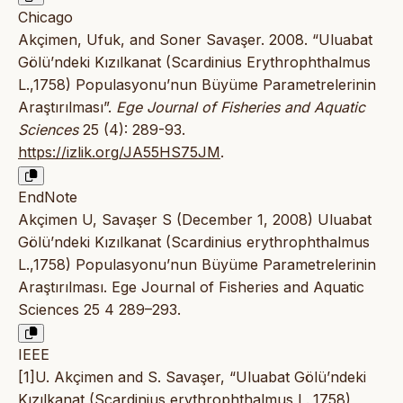
Chicago
Akçimen, Ufuk, and Soner Savaşer. 2008. “Uluabat
Gölü’ndeki Kızılkanat (Scardinius Erythrophthalmus
L.,1758) Populasyonu’nun Büyüme Parametrelerinin
Araştırılması”.
Ege Journal of Fisheries and Aquatic
Sciences
25 (4): 289-93.
https://izlik.org/JA55HS75JM
.
EndNote
Akçimen U, Savaşer S (December 1, 2008) Uluabat
Gölü’ndeki Kızılkanat (Scardinius erythrophthalmus
L.,1758) Populasyonu’nun Büyüme Parametrelerinin
Araştırılması. Ege Journal of Fisheries and Aquatic
Sciences 25 4 289–293.
IEEE
[1]U. Akçimen and S. Savaşer, “Uluabat Gölü’ndeki
Kızılkanat (Scardinius erythrophthalmus L.,1758)