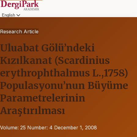
English
Research Article
Uluabat Gölü’ndeki
Kızılkanat (Scardinius
erythrophthalmus L.,1758)
Populasyonu’nun Büyüme
Parametrelerinin
Araştırılması
Volume: 25
Number: 4
December 1, 2008