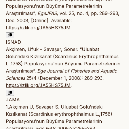
Populasyonu’nun Büyüme Parametrelerinin
Araştırılması”,
EgeJFAS
, vol. 25, no. 4, pp. 289–293,
Dec. 2008, [Online]. Available:
https://izlik.org/JA55HS75JM
ISNAD
Akçimen, Ufuk - Savaşer, Soner. “Uluabat
Gölü’ndeki Kızılkanat (Scardinius Erythrophthalmus
L.,1758) Populasyonu’nun Büyüme Parametrelerinin
Araştırılması”.
Ege Journal of Fisheries and Aquatic
Sciences
25/4 (December 1, 2008): 289-293.
https://izlik.org/JA55HS75JM
.
JAMA
1.Akçimen U, Savaşer S. Uluabat Gölü’ndeki
Kızılkanat (Scardinius erythrophthalmus L.,1758)
Populasyonu’nun Büyüme Parametrelerinin
Araştırılması.
EgeJFAS
. 2008;25:289–293.