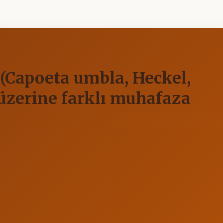
n (Capoeta umbla, Heckel,
i üzerine farklı muhafaza