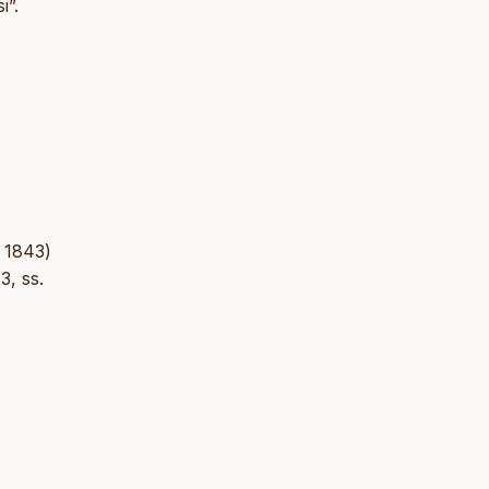
i”.
, 1843)
 3, ss.