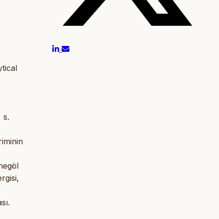
tical
 s.
iminin
negöl
rgisi,
sı.