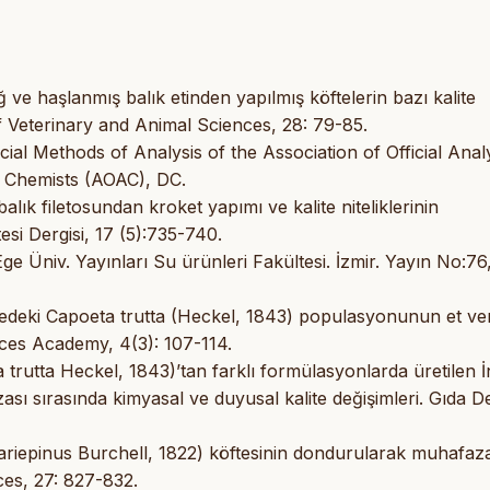
ğ ve haşlanmış balık etinden yapılmış köftelerin bazı kalite
f Veterinary and Animal Sciences, 28: 79-85.
icial Methods of Analysis of the Association of Official Analy
al Chemists (AOAC), DC.
balık filetosundan kroket yapımı ve kalite niteliklerinin
esi Dergisi, 17 (5):735-740.
Ege Üniv. Yayınları Su ürünleri Fakültesi. İzmir. Yayın No:76,
edeki Capoeta trutta (Heckel, 1843) populasyonunun et ver
nces Academy, 4(3): 107-114.
trutta Heckel, 1843)’tan farklı formülasyonlarda üretilen İ
ı sırasında kimyasal ve duyusal kalite değişimleri. Gıda De
gariepinus Burchell, 1822) köftesinin dondurularak muhafaza
ces, 27: 827-832.