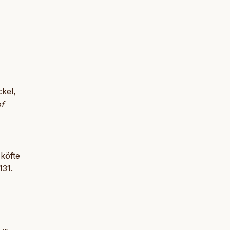
ckel,
of
 köfte
131.