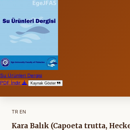
Su Ürünleri Dergisi
PDF İndir
Kaynak Göster
TR
EN
Kara Balık (Capoeta trutta, Hecke