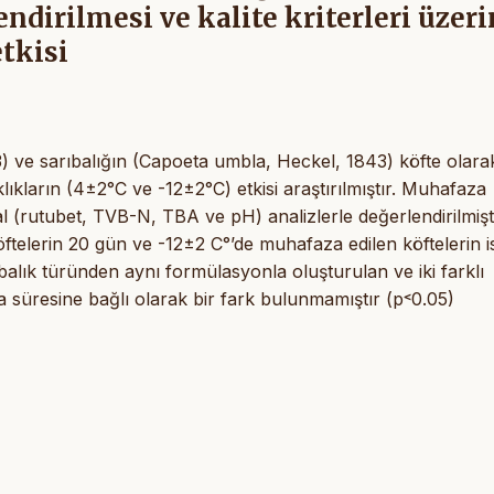
endirilmesi ve kalite kriterleri üzer
etkisi
) ve sarıbalığın (Capoeta umbla, Heckel, 1843) köfte olara
aklıkların (4±2°C ve -12±2°C) etkisi araştırılmıştır. Muhafaza
al (rutubet, TVB-N, TBA ve pH) analizlerle değerlendirilmişti
ftelerin 20 gün ve -12±2 C°’de muhafaza edilen köftelerin i
i balık türünden aynı formülasyonla oluşturulan ve iki farklı
 süresine bağlı olarak bir fark bulunmamıştır (p˂0.05)