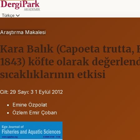
Türkçe
Araştırma Makalesi
Kara Balık (Capoeta trutta, 
1843) köfte olarak değerlend
sıcaklıklarının etkisi
Cilt: 29
Sayı: 3
1 Eylül 2012
Emine Özpolat
Özlem Emir Çoban