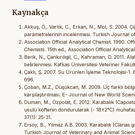
Kaynakça
Akkuş, Ö., Varlık, C., Erkan, N., Mol, S. 2004. Çi
parametrelerinin incelenmesi. Turkish Journal o
Association Official Analytical Chemist. 1990. Off
Chemists. 15th ed., Association Official Analytic
Berik, N., Çankırılıgil, C., Kahraman, D. 2011. Ala
belirlenmesi. Kafkas Üniversitesi Veteriner Fakült
Çaklı, Ş. 2007. Su Ürünleri İşleme Teknolojisi-1. 
696.
Çoban, M.Z., Düşükcan, M. 2009. Üç farklı bölg
karşılaştırılması. E- Journal of New World Scie
Duman, M., Özpolat, E. 2012. Karabalık (Capoeta 
usulü köftenin dondurularak (- 18±2°C) muhafazas
37(1): 25-31.
Ersoy, B., Yılmaz A.B. 2003. Karabalık (Clarias 
Turkish Journal of Veterinary and Animal Scien