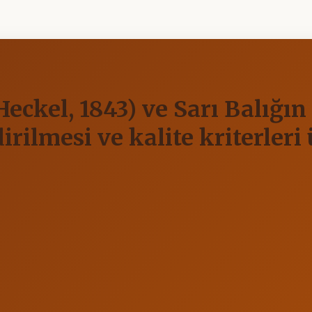
Heckel, 1843) ve Sarı Balığı
irilmesi ve kalite kriterler