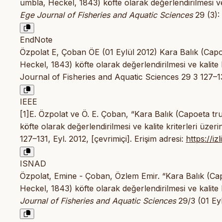
umbla, Heckel, 1843) köfte olarak değerlendirilmesi ve k
Ege Journal of Fisheries and Aquatic Sciences
29 (3):
EndNote
Özpolat E, Çoban ÖE (01 Eylül 2012) Kara Balık (Capo
Heckel, 1843) köfte olarak değerlendirilmesi ve kalite k
Journal of Fisheries and Aquatic Sciences 29 3 127–1
IEEE
[1]E. Özpolat ve Ö. E. Çoban, “Kara Balık (Capoeta tr
köfte olarak değerlendirilmesi ve kalite kriterleri üzeri
127–131, Eyl. 2012, [çevrimiçi]. Erişim adresi:
https://i
ISNAD
Özpolat, Emine - Çoban, Özlem Emir. “Kara Balık (Cap
Heckel, 1843) köfte olarak değerlendirilmesi ve kalite k
Journal of Fisheries and Aquatic Sciences
29/3 (01 Eyl