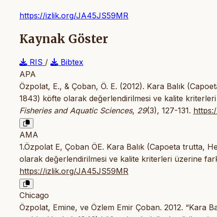
https://izlik.org/JA45JS59MR
Kaynak Göster
RIS
/
Bibtex
APA
Özpolat, E., & Çoban, Ö. E. (2012). Kara Balık (Capoe
1843) köfte olarak değerlendirilmesi ve kalite kriterler
Fisheries and Aquatic Sciences
,
29
(3), 127-131.
https:
AMA
1.Özpolat E, Çoban ÖE. Kara Balık (Capoeta trutta, H
olarak değerlendirilmesi ve kalite kriterleri üzerine far
https://izlik.org/JA45JS59MR
Chicago
Özpolat, Emine, ve Özlem Emir Çoban. 2012. “Kara Bal