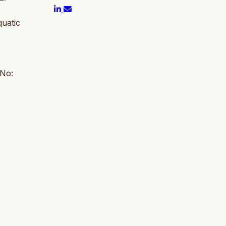
quatic
 No: