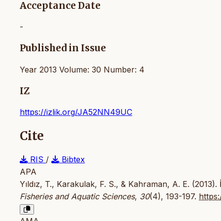
Acceptance Date
-
Published in Issue
Year 2013 Volume: 30 Number: 4
IZ
https://izlik.org/JA52NN49UC
Cite
RIS
/
Bibtex
APA
Yıldız, T., Karakulak, F. S., & Kahraman, A. E. (2013). 
Fisheries and Aquatic Sciences
,
30
(4), 193-197.
https