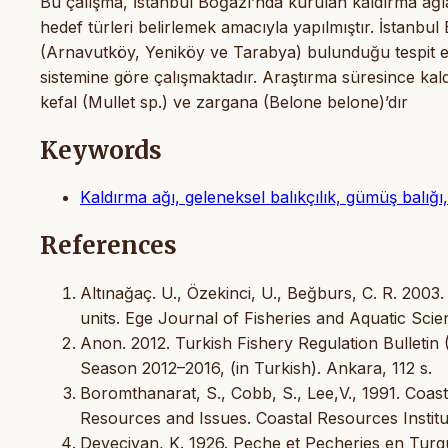
Bu çalışma, İstanbul Boğazı’nda kurulan kaldırma ağları
hedef türleri belirlemek amacıyla yapılmıştır. İstanbul
(Arnavutköy, Yeniköy ve Tarabya) bulunduğu tespit edil
sistemine göre çalışmaktadır. Araştırma süresince kald
kefal (Mullet sp.) ve zargana (Belone belone)’dır
Keywords
Kaldırma ağı, geleneksel balıkçılık, gümüş balığı
References
Altınağaç. U., Özekinci, U., Beğburs, C. R. 2003.
units. Ege Journal of Fisheries and Aquatic Scien
Anon. 2012. Turkish Fishery Regulation Bulletin 
Season 2012–2016, (in Turkish). Ankara, 112 s.
Boromthanarat, S., Cobb, S., Lee,V., 1991. Coas
Resources and Issues. Coastal Resources Institut
Deveciyan, K. 1926. Peche et Pecheries en Turqui