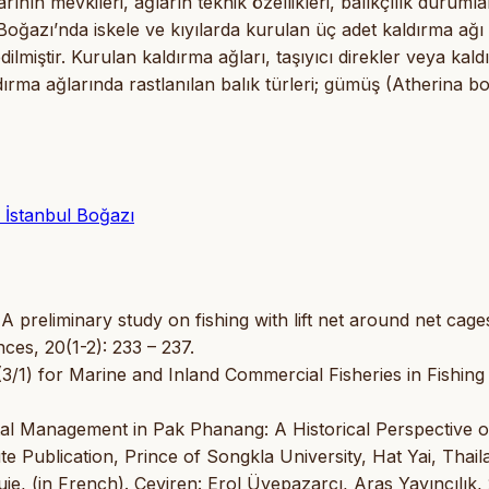
nın mevkileri, ağların teknik özellikleri, balıkçılık durumla
 Boğazı’nda iskele ve kıyılarda kurulan üç adet kaldırma ağı
miştir. Kurulan kaldırma ağları, taşıyıcı direkler veya kald
ırma ağlarında rastlanılan balık türleri; gümüş (Atherina bo
, İstanbul Boğazı
 A preliminary study on fishing with lift net around net cage
ces, 20(1-2): 233 – 237.
(3/1) for Marine and Inland Commercial Fisheries in Fishing
tal Management in Pak Phanang: A Historical Perspective o
e Publication, Prince of Songkla University, Hat Yai, Thail
e, (in French). Çeviren: Erol Üyepazarcı, Aras Yayıncılık, 