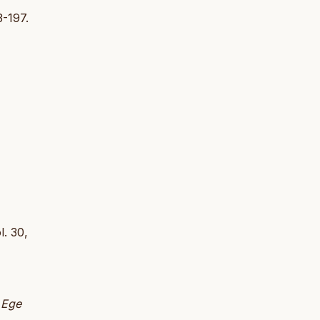
3-197.
l. 30,
.
Ege