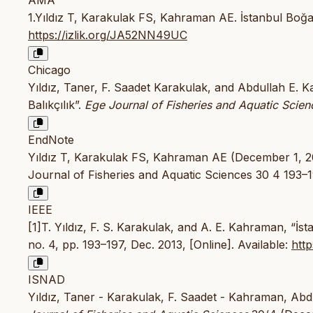
AMA
1.Yıldız T, Karakulak FS, Kahraman AE. İstanbul Boğazı
https://izlik.org/JA52NN49UC
Chicago
Yıldız, Taner, F. Saadet Karakulak, and Abdullah E. K
Balıkçılık”.
Ege Journal of Fisheries and Aquatic Scien
EndNote
Yıldız T, Karakulak FS, Kahraman AE (December 1, 2013
Journal of Fisheries and Aquatic Sciences 30 4 193–1
IEEE
[1]T. Yıldız, F. S. Karakulak, and A. E. Kahraman, “İsta
no. 4, pp. 193–197, Dec. 2013, [Online]. Available:
htt
ISNAD
Yıldız, Taner - Karakulak, F. Saadet - Kahraman, Abdul