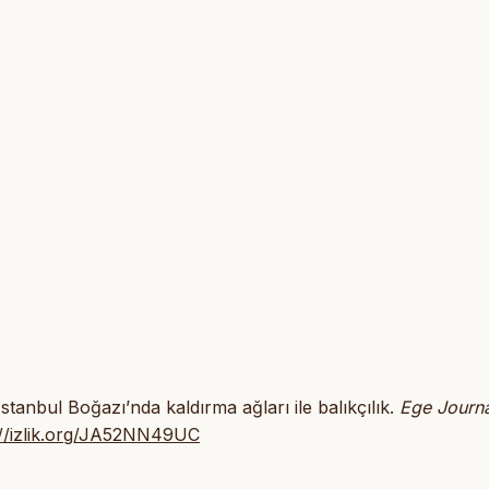
İstanbul Boğazı’nda kaldırma ağları ile balıkçılık.
Ege Journa
://izlik.org/JA52NN49UC