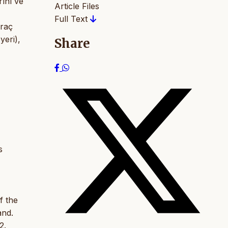
rını ve
Article Files
Full Text
ıraç
yeri),
Share
s
f the
and.
2.