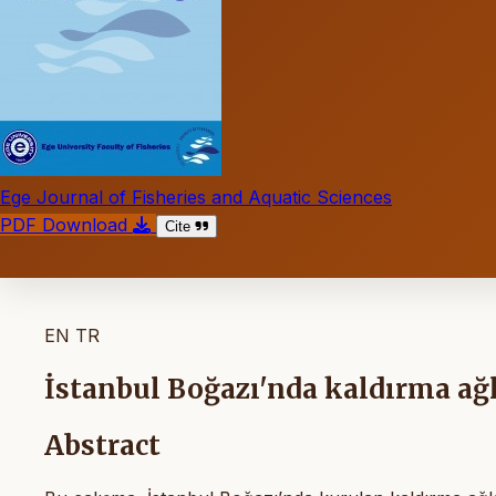
Ege Journal of Fisheries and Aquatic Sciences
PDF Download
Cite
EN
TR
İstanbul Boğazı'nda kaldırma ağla
Abstract