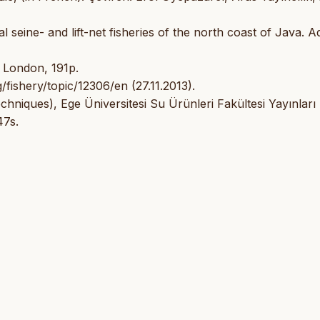
 seine- and lift-net fisheries of the north coast of Java. A
, London, 191p.
/fishery/topic/12306/en (27.11.2013).
echniques), Ege Üniversitesi Su Ürünleri Fakültesi Yayınları
47s.