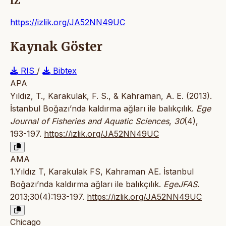
IZ
https://izlik.org/JA52NN49UC
Kaynak Göster
RIS
/
Bibtex
APA
Yıldız, T., Karakulak, F. S., & Kahraman, A. E. (2013).
İstanbul Boğazı’nda kaldırma ağları ile balıkçılık.
Ege
Journal of Fisheries and Aquatic Sciences
,
30
(4),
193-197.
https://izlik.org/JA52NN49UC
AMA
1.Yıldız T, Karakulak FS, Kahraman AE. İstanbul
Boğazı’nda kaldırma ağları ile balıkçılık.
EgeJFAS
.
2013;30(4):193-197.
https://izlik.org/JA52NN49UC
Chicago