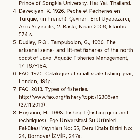
Prince of Songkla University, Hat Yai, Thailand.
Deveciyan, K. 1926. Peche et Pecheries en
Turquie, (in French). Çeviren: Erol Üyepazarcı,
Aras Yayıncılık, 2. Baskı, Nisan 2006, İstanbul,
574 s.
Dudley, R.G., Tampubolon, G., 1986. The
artisanal seine- and lift-net fisheries of the north
coast of Java. Aquatic Fisheries Management,
17, 167–184.
FAO. 1975. Catalogue of small scale fishing gear,
London, 191p.
FAO. 2013. Types of fisheries.
http://www.fao.org/fishery/topic/12306/en
(27.11.2013).
Hoşsucu, H., 1998. Fishing I (Fishing gear and
techniques), Ege Üniversitesi Su Ürünleri
Fakültesi Yayınları No: 55, Ders Kitabı Dizini No:
24, Bornova/ İZMİR, 247s.