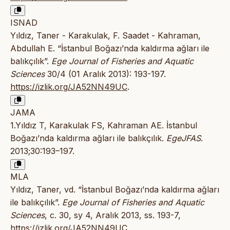
ISNAD
Yıldız, Taner - Karakulak, F. Saadet - Kahraman,
Abdullah E. “İstanbul Boğazı’nda kaldırma ağları ile
balıkçılık”.
Ege Journal of Fisheries and Aquatic
Sciences
30/4 (01 Aralık 2013): 193-197.
https://izlik.org/JA52NN49UC
.
JAMA
1.Yıldız T, Karakulak FS, Kahraman AE. İstanbul
Boğazı’nda kaldırma ağları ile balıkçılık.
EgeJFAS
.
2013;30:193–197.
MLA
Yıldız, Taner, vd. “İstanbul Boğazı’nda kaldırma ağları
ile balıkçılık”.
Ege Journal of Fisheries and Aquatic
Sciences
, c. 30, sy 4, Aralık 2013, ss. 193-7,
https://izlik.org/JA52NN49UC
.