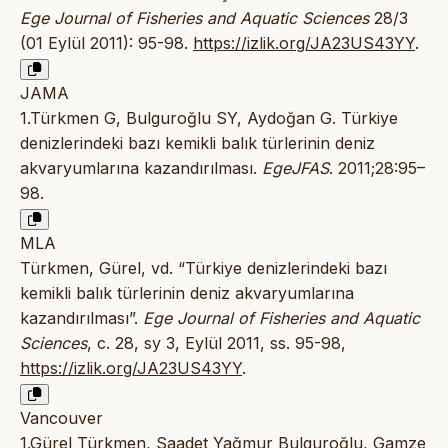
Ege Journal of Fisheries and Aquatic Sciences
28/3
(01 Eylül 2011): 95-98.
https://izlik.org/JA23US43YY
.
JAMA
1.Türkmen G, Bulguroğlu SY, Aydoğan G. Türkiye
denizlerindeki bazı kemikli balık türlerinin deniz
akvaryumlarına kazandırılması.
EgeJFAS
. 2011;28:95–
98.
MLA
Türkmen, Gürel, vd. “Türkiye denizlerindeki bazı
kemikli balık türlerinin deniz akvaryumlarına
kazandırılması”.
Ege Journal of Fisheries and Aquatic
Sciences
, c. 28, sy 3, Eylül 2011, ss. 95-98,
https://izlik.org/JA23US43YY
.
Vancouver
1.Gürel Türkmen, Saadet Yağmur Bulguroğlu, Gamze