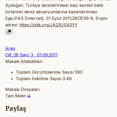
Aydoğan. Türkiye denizlerindeki bazı kemikli balık
türlerinin deniz akvaryumlarına kazandırılması.
EgeJFAS [Internet]. 01 Eylül 2011;28(3):95-8. Erişim
adresi:
https://izlik.org/JA23US43YY
Arşiv
Cilt: 28 Sayı: 3 , 01.09.2011
Makale İstatistikleri
Toplam Görüntülenme Sayısı
593
Toplam İndirilme Sayısı
3.4B
Makale Dosyaları
Tam Metin
Paylaş