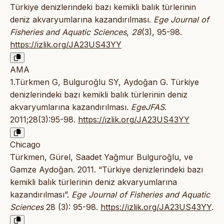
Türkiye denizlerindeki bazı kemikli balık türlerinin
deniz akvaryumlarına kazandırılması.
Ege Journal of
Fisheries and Aquatic Sciences
,
28
(3), 95-98.
https://izlik.org/JA23US43YY
AMA
1.Türkmen G, Bulguroğlu SY, Aydoğan G. Türkiye
denizlerindeki bazı kemikli balık türlerinin deniz
akvaryumlarına kazandırılması.
EgeJFAS
.
2011;28(3):95-98.
https://izlik.org/JA23US43YY
Chicago
Türkmen, Gürel, Saadet Yağmur Bulguroğlu, ve
Gamze Aydoğan. 2011. “Türkiye denizlerindeki bazı
kemikli balık türlerinin deniz akvaryumlarına
kazandırılması”.
Ege Journal of Fisheries and Aquatic
Sciences
28 (3): 95-98.
https://izlik.org/JA23US43YY
.