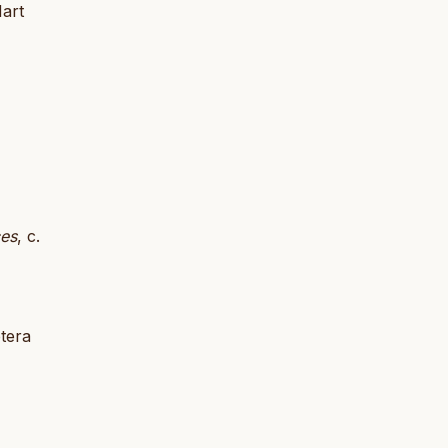
art
ces
, c.
tera