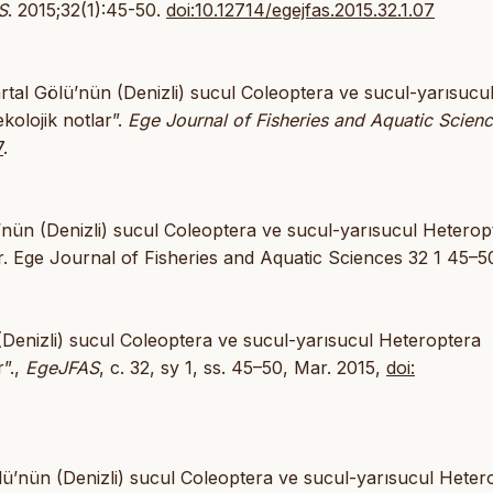
S
. 2015;32(1):45-50.
doi:10.12714/egejfas.2015.32.1.07
rtal Gölü’nün (Denizli) sucul Coleoptera ve sucul-yarısucu
kolojik notlar”.
Ege Journal of Fisheries and Aquatic Scien
7
.
nün (Denizli) sucul Coleoptera ve sucul-yarısucul Heterop
ar. Ege Journal of Fisheries and Aquatic Sciences 32 1 45–5
(Denizli) sucul Coleoptera ve sucul-yarısucul Heteroptera
r”.,
EgeJFAS
, c. 32, sy 1, ss. 45–50, Mar. 2015,
doi:
lü’nün (Denizli) sucul Coleoptera ve sucul-yarısucul Heter