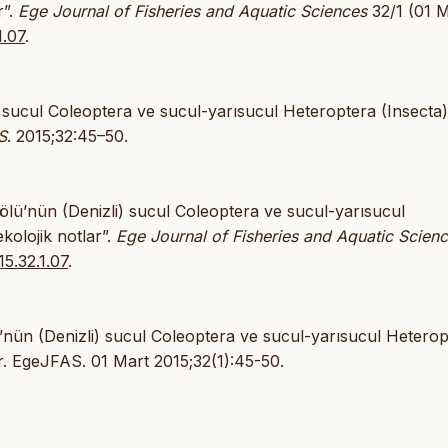
r”.
Ege Journal of Fisheries and Aquatic Sciences
32/1 (01 M
1.07
.
 sucul Coleoptera ve sucul-yarısucul Heteroptera (Insecta)
S
. 2015;32:45–50.
ölü’nün (Denizli) sucul Coleoptera ve sucul-yarısucul
kolojik notlar”.
Ege Journal of Fisheries and Aquatic Scien
15.32.1.07
.
’nün (Denizli) sucul Coleoptera ve sucul-yarısucul Heterop
ar. EgeJFAS. 01 Mart 2015;32(1):45-50.