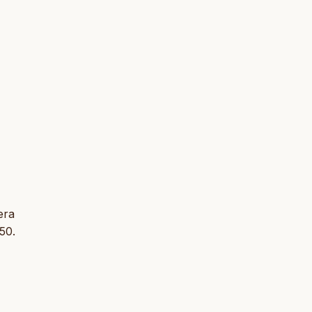
era
-50.