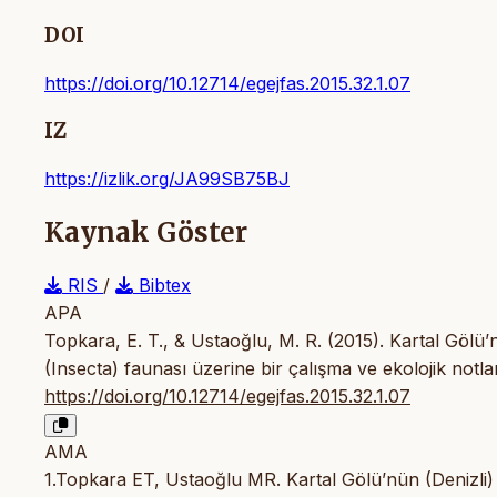
DOI
https://doi.org/10.12714/egejfas.2015.32.1.07
IZ
https://izlik.org/JA99SB75BJ
Kaynak Göster
RIS
/
Bibtex
APA
Topkara, E. T., & Ustaoğlu, M. R. (2015). Kartal Gölü
(Insecta) faunası üzerine bir çalışma ve ekolojik notla
https://doi.org/10.12714/egejfas.2015.32.1.07
AMA
1.Topkara ET, Ustaoğlu MR. Kartal Gölü’nün (Denizli)