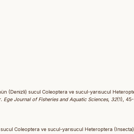
’nün (Denizli) sucul Coleoptera ve sucul-yarısucul Heteropt
r.
Ege Journal of Fisheries and Aquatic Sciences
,
32
(1), 45
 sucul Coleoptera ve sucul-yarısucul Heteroptera (Insecta)