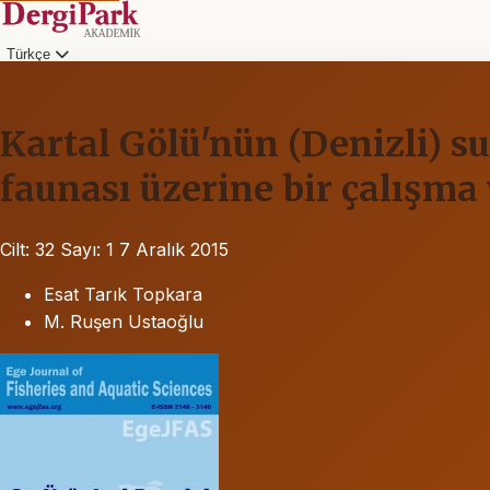
Türkçe
Kartal Gölü'nün (Denizli) su
faunası üzerine bir çalışma 
Cilt: 32
Sayı: 1
7 Aralık 2015
Esat Tarık Topkara
M. Ruşen Ustaoğlu