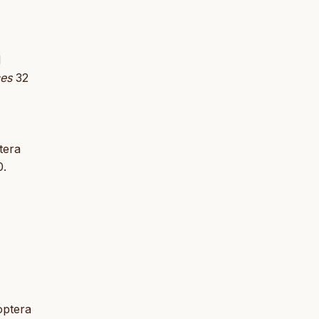
l
ces
32
tera
0.
optera