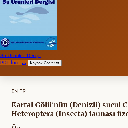
Su Ürünleri Dergisi
PDF İndir
Kaynak Göster
EN
TR
Kartal Gölü'nün (Denizli) sucul 
Heteroptera (Insecta) faunası üze