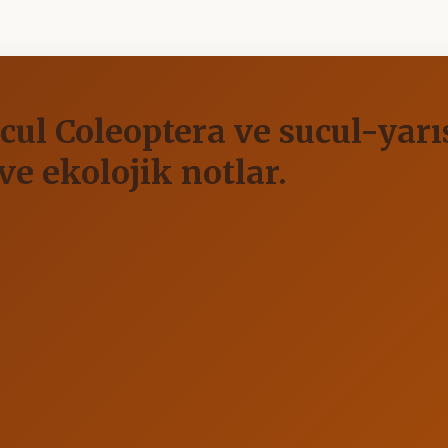
cul Coleoptera ve sucul-yarı
ve ekolojik notlar.