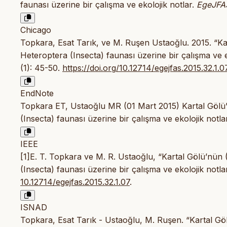
faunası üzerine bir çalışma ve ekolojik notlar.
EgeJFA
Chicago
Topkara, Esat Tarık, ve M. Ruşen Ustaoğlu. 2015. “Ka
Heteroptera (Insecta) faunası üzerine bir çalışma ve e
(1): 45-50.
https://doi.org/10.12714/egejfas.2015.32.1.0
EndNote
Topkara ET, Ustaoğlu MR (01 Mart 2015) Kartal Gölü’
(Insecta) faunası üzerine bir çalışma ve ekolojik notl
IEEE
[1]E. T. Topkara ve M. R. Ustaoğlu, “Kartal Gölü’nün 
(Insecta) faunası üzerine bir çalışma ve ekolojik notla
10.12714/egejfas.2015.32.1.07
.
ISNAD
Topkara, Esat Tarık - Ustaoğlu, M. Ruşen. “Kartal Gö