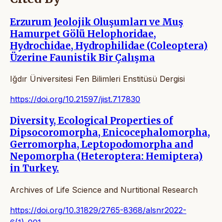
Erzurum Jeolojik Oluşumları ve Muş
Hamurpet Gölü Helophoridae,
Hydrochidae, Hydrophilidae (Coleoptera)
Üzerine Faunistik Bir Çalışma
Iğdır Üniversitesi Fen Bilimleri Enstitüsü Dergisi
https://doi.org/10.21597/jist.717830
Diversity, Ecological Properties of
Dipsocoromorpha, Enicocephalomorpha,
Gerromorpha, Leptopodomorpha and
Nepomorpha (Heteroptera: Hemiptera)
in Turkey.
Archives of Life Science and Nurtitional Research
https://doi.org/10.31829/2765-8368/alsnr2022-