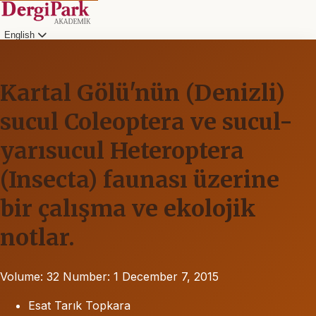
English
Kartal Gölü'nün (Denizli)
sucul Coleoptera ve sucul-
yarısucul Heteroptera
(Insecta) faunası üzerine
bir çalışma ve ekolojik
notlar.
Volume: 32
Number: 1
December 7, 2015
Esat Tarık Topkara