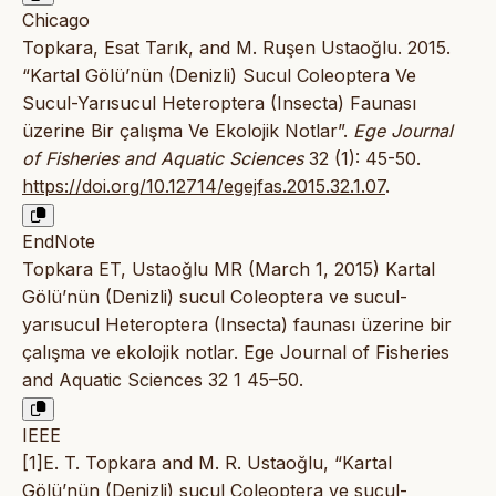
Chicago
Topkara, Esat Tarık, and M. Ruşen Ustaoğlu. 2015.
“Kartal Gölü’nün (Denizli) Sucul Coleoptera Ve
Sucul-Yarısucul Heteroptera (Insecta) Faunası
üzerine Bir çalışma Ve Ekolojik Notlar”.
Ege Journal
of Fisheries and Aquatic Sciences
32 (1): 45-50.
https://doi.org/10.12714/egejfas.2015.32.1.07
.
EndNote
Topkara ET, Ustaoğlu MR (March 1, 2015) Kartal
Gölü’nün (Denizli) sucul Coleoptera ve sucul-
yarısucul Heteroptera (Insecta) faunası üzerine bir
çalışma ve ekolojik notlar. Ege Journal of Fisheries
and Aquatic Sciences 32 1 45–50.
IEEE
[1]E. T. Topkara and M. R. Ustaoğlu, “Kartal
Gölü’nün (Denizli) sucul Coleoptera ve sucul-