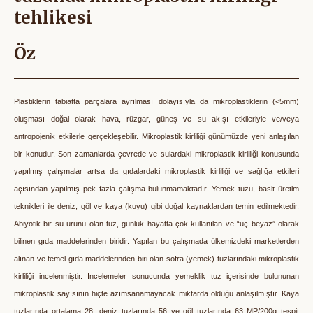
tehlikesi
Öz
Plastiklerin tabiatta parçalara ayrılması dolayısıyla da mikroplastiklerin (<5mm)
oluşması doğal olarak hava, rüzgar, güneş ve su akışı etkileriyle ve/veya
antropojenik etkilerle gerçekleşebilir. Mikroplastik kirliliği günümüzde yeni anlaşılan
bir konudur. Son zamanlarda çevrede ve sulardaki mikroplastik kirliliği konusunda
yapılmış çalışmalar artsa da gıdalardaki mikroplastik kirliliği ve sağlığa etkileri
açısından yapılmış pek fazla çalışma bulunmamaktadır. Yemek tuzu, basit üretim
teknikleri ile deniz, göl ve kaya (kuyu) gibi doğal kaynaklardan temin edilmektedir.
Abiyotik bir su ürünü olan tuz, günlük hayatta çok kullanılan ve “üç beyaz” olarak
bilinen gıda maddelerinden biridir. Yapılan bu çalışmada ülkemizdeki marketlerden
alınan ve temel gıda maddelerinden biri olan sofra (yemek) tuzlarındaki mikroplastik
kirliliği incelenmiştir. İncelemeler sonucunda yemeklik tuz içerisinde bulununan
mikroplastik sayısının hiçte azımsanamayacak miktarda olduğu anlaşılmıştır.
Kaya
tuzlarında ortalama 28, deniz tuzlarında 56 ve göl tuzlarında 63 MP/200g tespit