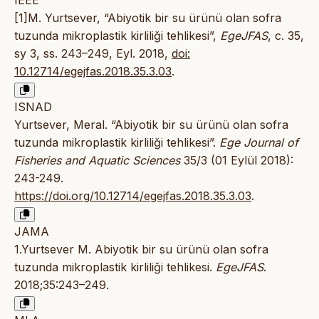
IEEE
[1]M. Yurtsever, “Abiyotik bir su ürünü olan sofra
tuzunda mikroplastik kirliliği tehlikesi”,
EgeJFAS
, c. 35,
sy 3, ss. 243–249, Eyl. 2018,
doi:
10.12714/egejfas.2018.35.3.03
.
ISNAD
Yurtsever, Meral. “Abiyotik bir su ürünü olan sofra
tuzunda mikroplastik kirliliği tehlikesi”.
Ege Journal of
Fisheries and Aquatic Sciences
35/3 (01 Eylül 2018):
243-249.
https://doi.org/10.12714/egejfas.2018.35.3.03
.
JAMA
1.Yurtsever M. Abiyotik bir su ürünü olan sofra
tuzunda mikroplastik kirliliği tehlikesi.
EgeJFAS
.
2018;35:243–249.