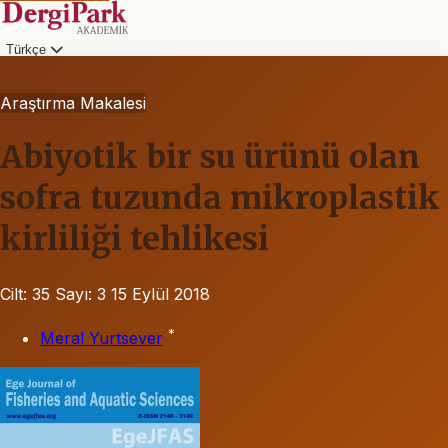
Türkçe
Araştırma Makalesi
Abiyotik bir su ürünü olan
sofra tuzunda mikroplastik
kirliliği tehlikesi
Cilt: 35
Sayı: 3
15 Eylül 2018
*
Meral Yurtsever