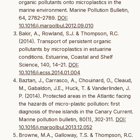
organic pollutants onto microplastics in the
marine environment. Marine Pollution Bulletin,
64, 2782–2789.
DOI:
10.1016/j.marpolbul.2012.09.010
Bakir, A., Rowland, S.J. & Thompson, R.C.
(2014). Transport of persistent organic
pollutants by microplastics in estuarine
conditions. Estuarine, Coastal and Shelf
Science, 140, 14–21.
DOI:
10.1016/j.ecss.2014.01.004
Baztan, J., Carrasco, A., Chouinard, O., Cleaud,
M., Gabaldon, J.E., Huck, T. & Vanderlinden, J.
P. (2014). Protected areas in the Atlantic facing
the hazards of micro-plastic pollution: first
diagnosis of three islands in the Canary Current.
Marine pollution bulletin, 80(1), 302-311.
DOI:
10.1016/j.marpolbul.2013.12.052
Browne, M.A., Galloway, T.S. & Thompson, R.C.