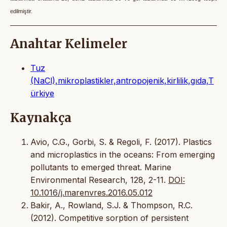
edilmiştir.
Anahtar Kelimeler
Tuz
(NaCl),mikroplastikler,antropojenik,kirlilik,gıda,T
ürkiye
Kaynakça
Avio, C.G., Gorbi, S. & Regoli, F. (2017). Plastics
and microplastics in the oceans: From emerging
pollutants to emerged threat. Marine
Environmental Research, 128, 2-11.
DOI:
10.1016/j.marenvres.2016.05.012
Bakir, A., Rowland, S.J. & Thompson, R.C.
(2012). Competitive sorption of persistent