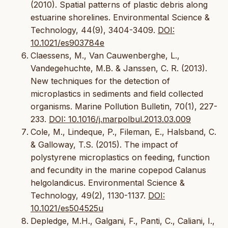
(2010). Spatial patterns of plastic debris along
estuarine shorelines. Environmental Science &
Technology, 44(9), 3404-3409.
DOI:
10.1021/es903784e
Claessens, M., Van Cauwenberghe, L.,
Vandegehuchte, M.B. & Janssen, C. R. (2013).
New techniques for the detection of
microplastics in sediments and field collected
organisms. Marine Pollution Bulletin, 70(1), 227-
233.
DOI: 10.1016/j.marpolbul.2013.03.009
Cole, M., Lindeque, P., Fileman, E., Halsband, C.
& Galloway, T.S. (2015). The impact of
polystyrene microplastics on feeding, function
and fecundity in the marine copepod Calanus
helgolandicus. Environmental Science &
Technology, 49(2), 1130-1137.
DOI:
10.1021/es504525u
Depledge, M.H., Galgani, F., Panti, C., Caliani, I.,