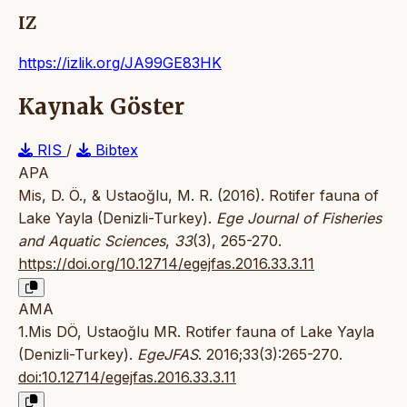
IZ
https://izlik.org/JA99GE83HK
Kaynak Göster
RIS
/
Bibtex
APA
Mis, D. Ö., & Ustaoğlu, M. R. (2016). Rotifer fauna of
Lake Yayla (Denizli-Turkey).
Ege Journal of Fisheries
and Aquatic Sciences
,
33
(3), 265-270.
https://doi.org/10.12714/egejfas.2016.33.3.11
AMA
1.Mis DÖ, Ustaoğlu MR. Rotifer fauna of Lake Yayla
(Denizli-Turkey).
EgeJFAS
. 2016;33(3):265-270.
doi:10.12714/egejfas.2016.33.3.11