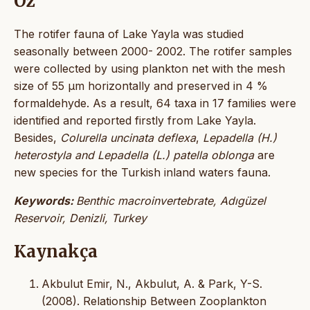
Öz
The rotifer fauna of Lake Yayla was studied
seasonally between 2000- 2002. The rotifer samples
were collected by using plankton net with the mesh
size of 55 µm horizontally and preserved in 4 %
formaldehyde. As a result, 64 taxa in 17 families were
identified and reported firstly from Lake Yayla.
Besides,
Colurella uncinata deflexa
,
Lepadella (H.)
heterostyla and Lepadella (L.) patella oblonga
are
new species for the Turkish inland waters fauna.
Keywords:
Benthic macroinvertebrate, Adıgüzel
Reservoir, Denizli, Turkey
Kaynakça
Akbulut Emir, N., Akbulut, A. & Park, Y-S.
(2008). Relationship Between Zooplankton