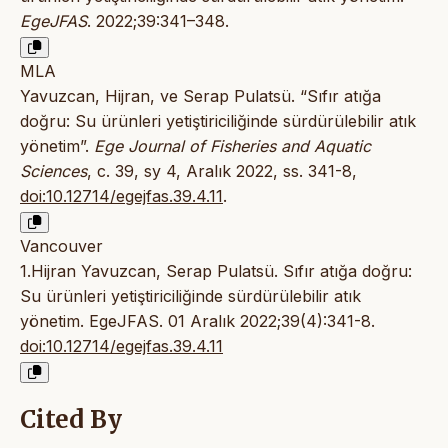
EgeJFAS
. 2022;39:341–348.
MLA
Yavuzcan, Hijran, ve Serap Pulatsü. “Sıfır atığa
doğru: Su ürünleri yetiştiriciliğinde sürdürülebilir atık
yönetim”.
Ege Journal of Fisheries and Aquatic
Sciences
, c. 39, sy 4, Aralık 2022, ss. 341-8,
doi:10.12714/egejfas.39.4.11
.
Vancouver
1.Hijran Yavuzcan, Serap Pulatsü. Sıfır atığa doğru:
Su ürünleri yetiştiriciliğinde sürdürülebilir atık
yönetim. EgeJFAS. 01 Aralık 2022;39(4):341-8.
doi:10.12714/egejfas.39.4.11
Cited By