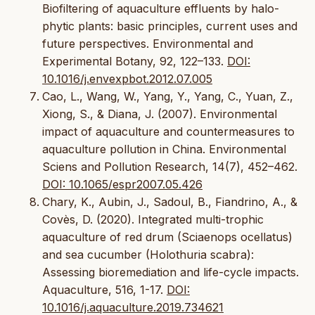
Biofiltering of aquaculture effluents by halo-
phytic plants: basic principles, current uses and
future perspectives. Environmental and
Experimental Botany, 92, 122–133.
DOI:
10.1016/j.envexpbot.2012.07.005
Cao, L., Wang, W., Yang, Y., Yang, C., Yuan, Z.,
Xiong, S., & Diana, J. (2007). Environmental
impact of aquaculture and countermeasures to
aquaculture pollution in China. Environmental
Sciens and Pollution Research, 14(7), 452–462.
DOI: 10.1065/espr2007.05.426
Chary, K., Aubin, J., Sadoul, B., Fiandrino, A., &
Covès, D. (2020). Integrated multi-trophic
aquaculture of red drum (Sciaenops ocellatus)
and sea cucumber (Holothuria scabra):
Assessing bioremediation and life-cycle impacts.
Aquaculture, 516, 1-17.
DOI:
10.1016/j.aquaculture.2019.734621