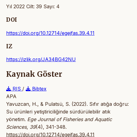
Yıl 2022 Cilt: 39 Sayı: 4
DOI
https://doi.org/10.12714/egejfas.39.4.11
IZ
https://izlik.org/JA34BG42NU
Kaynak Göster
RIS
/
Bibtex
APA
Yavuzcan, H., & Pulatsü, S. (2022). Sıfır atığa doğru:
Su ürünleri yetiştiriciliğinde sürdürülebilir atık
yönetim.
Ege Journal of Fisheries and Aquatic
Sciences
,
39
(4), 341-348.
https://doi.org/10.12714/egejfas.39.4.11