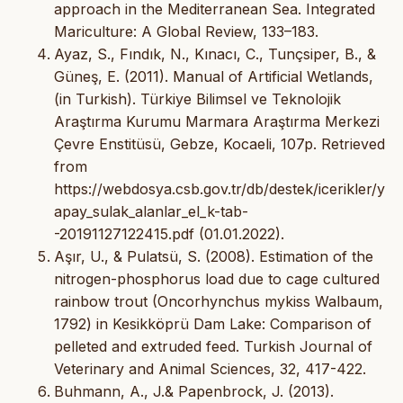
approach in the Mediterranean Sea. Integrated
Mariculture: A Global Review, 133–183.
Ayaz, S., Fındık, N., Kınacı, C., Tunçsiper, B., &
Güneş, E. (2011). Manual of Artificial Wetlands,
(in Turkish). Türkiye Bilimsel ve Teknolojik
Araştırma Kurumu Marmara Araştırma Merkezi
Çevre Enstitüsü, Gebze, Kocaeli, 107p. Retrieved
from
https://webdosya.csb.gov.tr/db/destek/icerikler/y
apay_sulak_alanlar_el_k-tab-
-20191127122415.pdf (01.01.2022).
Aşır, U., & Pulatsü, S. (2008). Estimation of the
nitrogen-phosphorus load due to cage cultured
rainbow trout (Oncorhynchus mykiss Walbaum,
1792) in Kesikköprü Dam Lake: Comparison of
pelleted and extruded feed. Turkish Journal of
Veterinary and Animal Sciences, 32, 417-422.
Buhmann, A., J.& Papenbrock, J. (2013).