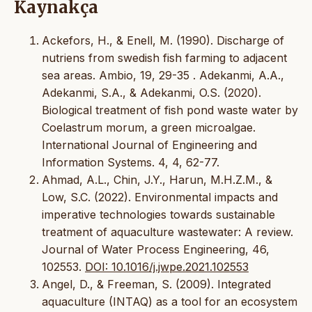
Kaynakça
Ackefors, H., & Enell, M. (1990). Discharge of
nutriens from swedish fish farming to adjacent
sea areas. Ambio, 19, 29-35 . Adekanmi, A.A.,
Adekanmi, S.A., & Adekanmi, O.S. (2020).
Biological treatment of fish pond waste water by
Coelastrum morum, a green microalgae.
International Journal of Engineering and
Information Systems. 4, 4, 62-77.
Ahmad, A.L., Chin, J.Y., Harun, M.H.Z.M., &
Low, S.C. (2022). Environmental impacts and
imperative technologies towards sustainable
treatment of aquaculture wastewater: A review.
Journal of Water Process Engineering, 46,
102553.
DOI: 10.1016/j.jwpe.2021.102553
Angel, D., & Freeman, S. (2009). Integrated
aquaculture (INTAQ) as a tool for an ecosystem