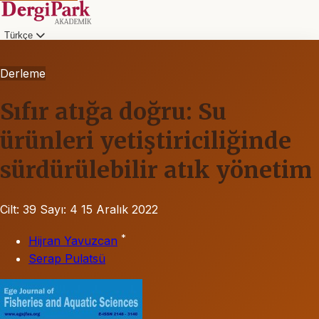
Türkçe
Derleme
Sıfır atığa doğru: Su
ürünleri yetiştiriciliğinde
sürdürülebilir atık yönetim
Cilt: 39
Sayı: 4
15 Aralık 2022
*
Hijran Yavuzcan
Serap Pulatsü