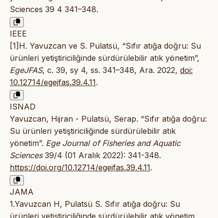
Sciences 39 4 341–348.
IEEE
[1]H. Yavuzcan ve S. Pulatsü, “Sıfır atığa doğru: Su
ürünleri yetiştiriciliğinde sürdürülebilir atık yönetim”,
EgeJFAS
, c. 39, sy 4, ss. 341–348, Ara. 2022,
doi:
10.12714/egejfas.39.4.11
.
ISNAD
Yavuzcan, Hijran - Pulatsü, Serap. “Sıfır atığa doğru:
Su ürünleri yetiştiriciliğinde sürdürülebilir atık
yönetim”.
Ege Journal of Fisheries and Aquatic
Sciences
39/4 (01 Aralık 2022): 341-348.
https://doi.org/10.12714/egejfas.39.4.11
.
JAMA
1.Yavuzcan H, Pulatsü S. Sıfır atığa doğru: Su
ürünleri yetiştiriciliğinde sürdürülebilir atık yönetim.