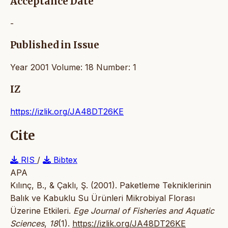
Acceptance Date
-
Published in Issue
Year 2001 Volume: 18 Number: 1
IZ
https://izlik.org/JA48DT26KE
Cite
RIS
/
Bibtex
APA
Kılınç, B., & Çaklı, Ş. (2001). Paketleme Tekniklerinin
Balık ve Kabuklu Su Ürünleri Mikrobiyal Florası
Üzerine Etkileri.
Ege Journal of Fisheries and Aquatic
Sciences
,
18
(1).
https://izlik.org/JA48DT26KE