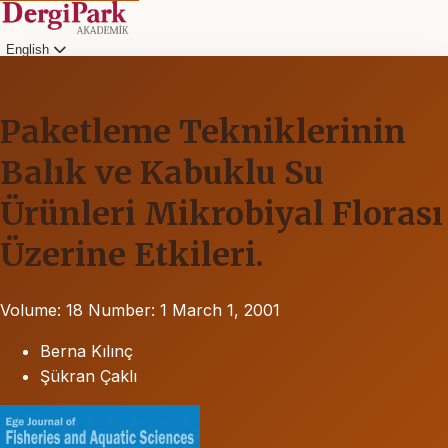
English
Paketleme Tekniklerinin
Balık ve Kabuklu Su
Ürünleri Mikrobiyal Florası
Üzerine Etkileri.
Volume: 18
Number: 1
March 1, 2001
Berna Kılınç
Şükran Çaklı