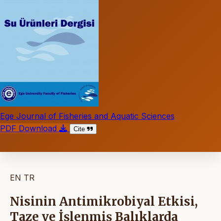
Ege Journal of Fisheries and Aquatic Sciences
PDF Download
Cite
EN
TR
Nisinin Antimikrobiyal Etkisi,
Taze ve İşlenmiş Balıklarda