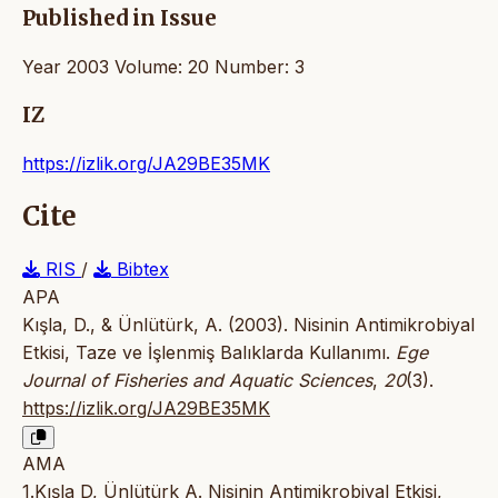
Published in Issue
Year 2003 Volume: 20 Number: 3
IZ
https://izlik.org/JA29BE35MK
Cite
RIS
/
Bibtex
APA
Kışla, D., & Ünlütürk, A. (2003). Nisinin Antimikrobiyal
Etkisi, Taze ve İşlenmiş Balıklarda Kullanımı.
Ege
Journal of Fisheries and Aquatic Sciences
,
20
(3).
https://izlik.org/JA29BE35MK
AMA
1.Kışla D, Ünlütürk A. Nisinin Antimikrobiyal Etkisi,