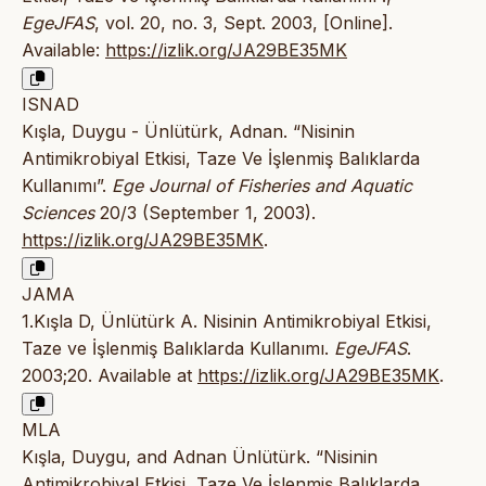
EgeJFAS
, vol. 20, no. 3, Sept. 2003, [Online].
Available:
https://izlik.org/JA29BE35MK
ISNAD
Kışla, Duygu - Ünlütürk, Adnan. “Nisinin
Antimikrobiyal Etkisi, Taze Ve İşlenmiş Balıklarda
Kullanımı”.
Ege Journal of Fisheries and Aquatic
Sciences
20/3 (September 1, 2003).
https://izlik.org/JA29BE35MK
.
JAMA
1.Kışla D, Ünlütürk A. Nisinin Antimikrobiyal Etkisi,
Taze ve İşlenmiş Balıklarda Kullanımı.
EgeJFAS
.
2003;20. Available at
https://izlik.org/JA29BE35MK
.
MLA
Kışla, Duygu, and Adnan Ünlütürk. “Nisinin
Antimikrobiyal Etkisi, Taze Ve İşlenmiş Balıklarda