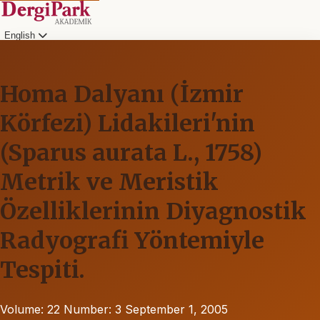
English
Homa Dalyanı (İzmir
Körfezi) Lidakileri'nin
(Sparus aurata L., 1758)
Metrik ve Meristik
Özelliklerinin Diyagnostik
Radyografi Yöntemiyle
Tespiti.
Volume: 22
Number: 3
September 1, 2005