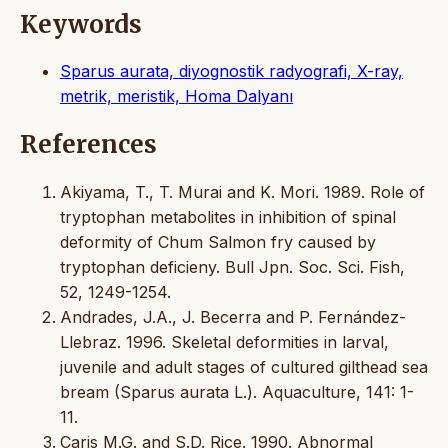
Keywords
Sparus aurata, diyognostik radyografi, X-ray,
metrik, meristik, Homa Dalyanı
References
Akiyama, T., T. Murai and K. Mori. 1989. Role of
tryptophan metabolites in inhibition of spinal
deformity of Chum Salmon fry caused by
tryptophan deficieny. Bull Jpn. Soc. Sci. Fish,
52, 1249-1254.
Andrades, J.A., J. Becerra and P. Fernández-
Llebraz. 1996. Skeletal deformities in larval,
juvenile and adult stages of cultured gilthead sea
bream (Sparus aurata L.). Aquaculture, 141: 1-
11.
Caris M.G. and S.D. Rice. 1990. Abnormal