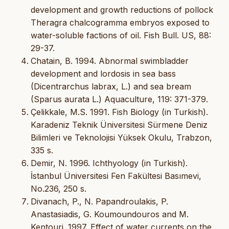
development and growth reductions of pollock
Theragra chalcogramma embryos exposed to
water-soluble factions of oil. Fish Bull. US, 88:
29-37.
Chatain, B. 1994. Abnormal swimbladder
development and lordosis in sea bass
(Dicentrarchus labrax, L.) and sea bream
(Sparus aurata L.) Aquaculture, 119: 371-379.
Çelikkale, M.S. 1991. Fish Biology (in Turkish).
Karadeniz Teknik Üniversitesi Sürmene Deniz
Bilimleri ve Teknolojisi Yüksek Okulu, Trabzon,
335 s.
Demir, N. 1996. Ichthyology (in Turkish).
İstanbul Üniversitesi Fen Fakültesi Basımevi,
No.236, 250 s.
Divanach, P., N. Papandroulakis, P.
Anastasiadis, G. Koumoundouros and M.
Kentouri. 1997. Effect of water currents on the