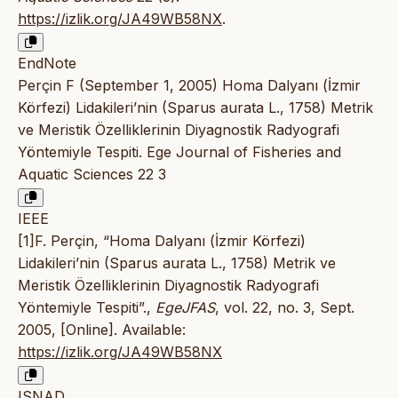
https://izlik.org/JA49WB58NX
.
EndNote
Perçin F (September 1, 2005) Homa Dalyanı (İzmir
Körfezi) Lidakileri’nin (Sparus aurata L., 1758) Metrik
ve Meristik Özelliklerinin Diyagnostik Radyografi
Yöntemiyle Tespiti. Ege Journal of Fisheries and
Aquatic Sciences 22 3
IEEE
[1]F. Perçin, “Homa Dalyanı (İzmir Körfezi)
Lidakileri’nin (Sparus aurata L., 1758) Metrik ve
Meristik Özelliklerinin Diyagnostik Radyografi
Yöntemiyle Tespiti”.,
EgeJFAS
, vol. 22, no. 3, Sept.
2005, [Online]. Available:
https://izlik.org/JA49WB58NX
ISNAD