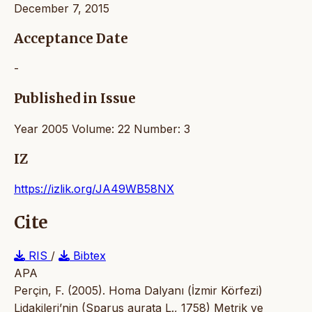
December 7, 2015
Acceptance Date
-
Published in Issue
Year 2005 Volume: 22 Number: 3
IZ
https://izlik.org/JA49WB58NX
Cite
RIS
/
Bibtex
APA
Perçin, F. (2005). Homa Dalyanı (İzmir Körfezi)
Lidakileri’nin (Sparus aurata L., 1758) Metrik ve