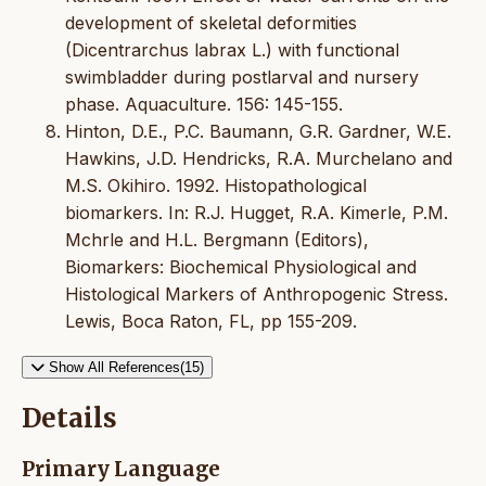
development of skeletal deformities
(Dicentrarchus labrax L.) with functional
swimbladder during postlarval and nursery
phase. Aquaculture. 156: 145-155.
Hinton, D.E., P.C. Baumann, G.R. Gardner, W.E.
Hawkins, J.D. Hendricks, R.A. Murchelano and
M.S. Okihiro. 1992. Histopathological
biomarkers. In: R.J. Hugget, R.A. Kimerle, P.M.
Mchrle and H.L. Bergmann (Editors),
Biomarkers: Biochemical Physiological and
Histological Markers of Anthropogenic Stress.
Lewis, Boca Raton, FL, pp 155-209.
Show All References(15)
Details
Primary Language