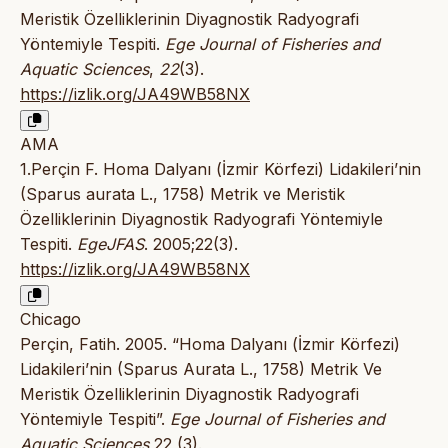
Meristik Özelliklerinin Diyagnostik Radyografi
Yöntemiyle Tespiti.
Ege Journal of Fisheries and
Aquatic Sciences
,
22
(3).
https://izlik.org/JA49WB58NX
AMA
1.Perçin F. Homa Dalyanı (İzmir Körfezi) Lidakileri’nin
(Sparus aurata L., 1758) Metrik ve Meristik
Özelliklerinin Diyagnostik Radyografi Yöntemiyle
Tespiti.
EgeJFAS
. 2005;22(3).
https://izlik.org/JA49WB58NX
Chicago
Perçin, Fatih. 2005. “Homa Dalyanı (İzmir Körfezi)
Lidakileri’nin (Sparus Aurata L., 1758) Metrik Ve
Meristik Özelliklerinin Diyagnostik Radyografi
Yöntemiyle Tespiti”.
Ege Journal of Fisheries and
Aquatic Sciences
22 (3).