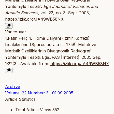
Meristik Özelliklerinin Diyagnostik Radyografi
Yöntemiyle Tespiti”.
Ege Journal of Fisheries and
Aquatic Sciences
, vol. 22, no. 3, Sept. 2005,
https://izlik.org/JA49WB58NX
.
Vancouver
1.Fatih Perçin. Homa Dalyanı (İzmir Körfezi)
Lidakileri’nin (Sparus aurata L., 1758) Metrik ve
Meristik Özelliklerinin Diyagnostik Radyografi
Yöntemiyle Tespiti. EgeJFAS [Internet]. 2005 Sep.
1;22(3). Available from:
https://izlik.org/JA49WB58NX
Archive
Volume: 22 Number: 3 , 01.09.2005
Article Statistics
Total Article Views
352