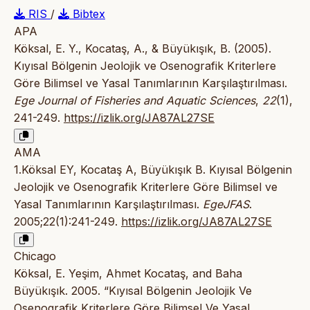
RIS
/
Bibtex
APA
Köksal, E. Y., Kocataş, A., & Büyükışık, B. (2005).
Kıyısal Bölgenin Jeolojik ve Osenografik Kriterlere
Göre Bilimsel ve Yasal Tanımlarının Karşılaştırılması.
Ege Journal of Fisheries and Aquatic Sciences
,
22
(1),
241-249.
https://izlik.org/JA87AL27SE
AMA
1.Köksal EY, Kocataş A, Büyükışık B. Kıyısal Bölgenin
Jeolojik ve Osenografik Kriterlere Göre Bilimsel ve
Yasal Tanımlarının Karşılaştırılması.
EgeJFAS
.
2005;22(1):241-249.
https://izlik.org/JA87AL27SE
Chicago
Köksal, E. Yeşim, Ahmet Kocataş, and Baha
Büyükışık. 2005. “Kıyısal Bölgenin Jeolojik Ve
Osenografik Kriterlere Göre Bilimsel Ve Yasal