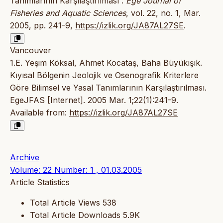
Tanımlarının Karşılaştırılması”.
Ege Journal of
Fisheries and Aquatic Sciences
, vol. 22, no. 1, Mar.
2005, pp. 241-9,
https://izlik.org/JA87AL27SE
.
Vancouver
1.E. Yeşim Köksal, Ahmet Kocataş, Baha Büyükışık.
Kıyısal Bölgenin Jeolojik ve Osenografik Kriterlere
Göre Bilimsel ve Yasal Tanımlarının Karşılaştırılması.
EgeJFAS [Internet]. 2005 Mar. 1;22(1):241-9.
Available from:
https://izlik.org/JA87AL27SE
Archive
Volume: 22 Number: 1 , 01.03.2005
Article Statistics
Total Article Views
538
Total Article Downloads
5.9K