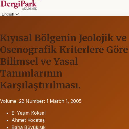
English
Kıyısal Bölgenin Jeolojik ve
Osenografik Kriterlere Göre
Bilimsel ve Yasal
Tanımlarının
Karşılaştırılması.
Volume: 22
Number: 1
March 1, 2005
E. Yeşim Köksal
Ahmet Kocataş
Baha Büyükışık