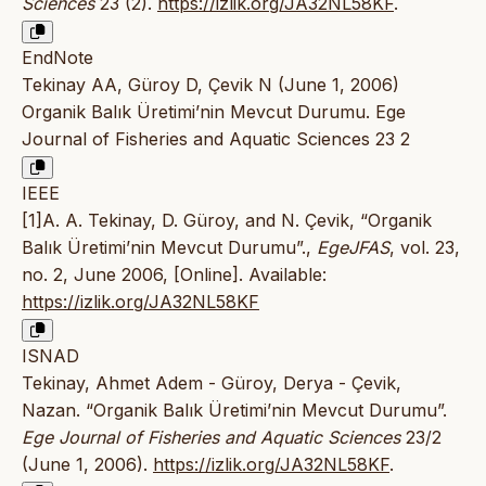
Sciences
23 (2).
https://izlik.org/JA32NL58KF
.
EndNote
Tekinay AA, Güroy D, Çevik N (June 1, 2006)
Organik Balık Üretimi’nin Mevcut Durumu. Ege
Journal of Fisheries and Aquatic Sciences 23 2
IEEE
[1]A. A. Tekinay, D. Güroy, and N. Çevik, “Organik
Balık Üretimi’nin Mevcut Durumu”.,
EgeJFAS
, vol. 23,
no. 2, June 2006, [Online]. Available:
https://izlik.org/JA32NL58KF
ISNAD
Tekinay, Ahmet Adem - Güroy, Derya - Çevik,
Nazan. “Organik Balık Üretimi’nin Mevcut Durumu”.
Ege Journal of Fisheries and Aquatic Sciences
23/2
(June 1, 2006).
https://izlik.org/JA32NL58KF
.