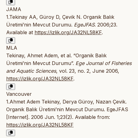
JAMA
1.Tekinay AA, Güroy D, Çevik N. Organik Balık
Üretimi’nin Mevcut Durumu.
EgeJFAS
. 2006;23.
Available at
https://izlik.org/JA32NL58KF
.
MLA
Tekinay, Ahmet Adem, et al. “Organik Balık
Üretimi’nin Mevcut Durumu”.
Ege Journal of Fisheries
and Aquatic Sciences
, vol. 23, no. 2, June 2006,
https://izlik.org/JA32NL58KF
.
Vancouver
1.Ahmet Adem Tekinay, Derya Güroy, Nazan Çevik.
Organik Balık Üretimi’nin Mevcut Durumu. EgeJFAS
[Internet]. 2006 Jun. 1;23(2). Available from:
https://izlik.org/JA32NL58KF