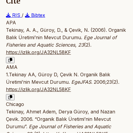
Cite
RIS
/
Bibtex
APA
Tekinay, A. A., Güroy, D., & Çevik, N. (2006). Organik
Balık Üretimi’nin Mevcut Durumu.
Ege Journal of
Fisheries and Aquatic Sciences
,
23
(2).
https://izlik.org/JA32NL58KF
AMA
1.Tekinay AA, Güroy D, Çevik N. Organik Balık
Üretimi’nin Mevcut Durumu.
EgeJFAS
. 2006;23(2).
https://izlik.org/JA32NL58KF
Chicago
Tekinay, Ahmet Adem, Derya Güroy, and Nazan
Çevik. 2006. “Organik Balık Üretimi’nin Mevcut
Durumu”.
Ege Journal of Fisheries and Aquatic