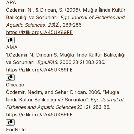
APA
Özdemir, N., & Dirican, S. (2006). Muğla İlinde Kültür
Balıkçılığı ve Sorunları.
Ege Journal of Fisheries and
Aquatic Sciences
,
23
(2), 283-286.
https://izlik.org/JA45UK89FE
AMA
1.Özdemir N, Dirican S. Muğla İlinde Kültür Balıkçılığı
ve Sorunları.
EgeJFAS
. 2006;23(2):283-286.
https://izlik.org/JA45UK89FE
Chicago
Özdemir, Nedim, and Seher Dirican. 2006. “Muğla
İlinde Kültür Balıkçılığı Ve Sorunları”.
Ege Journal of
Fisheries and Aquatic Sciences
23 (2): 283-86.
https://izlik.org/JA45UK89FE
.
EndNote