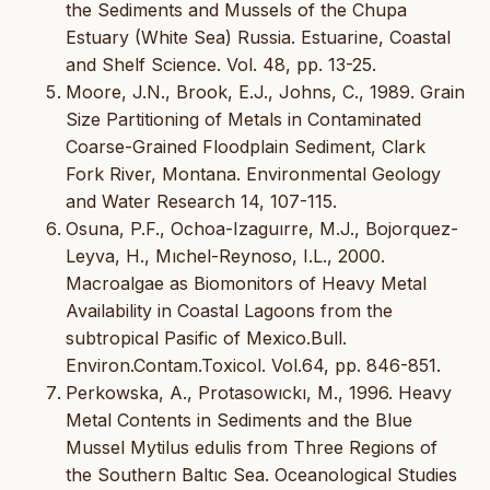
the Sediments and Mussels of the Chupa
Estuary (White Sea) Russia. Estuarine, Coastal
and Shelf Science. Vol. 48, pp. 13-25.
Moore, J.N., Brook, E.J., Johns, C., 1989. Grain
Size Partitioning of Metals in Contaminated
Coarse-Grained Floodplain Sediment, Clark
Fork River, Montana. Environmental Geology
and Water Research 14, 107-115.
Osuna, P.F., Ochoa-Izaguırre, M.J., Bojorquez-
Leyva, H., Mıchel-Reynoso, I.L., 2000.
Macroalgae as Biomonitors of Heavy Metal
Availability in Coastal Lagoons from the
subtropical Pasific of Mexico.Bull.
Environ.Contam.Toxicol. Vol.64, pp. 846-851.
Perkowska, A., Protasowıckı, M., 1996. Heavy
Metal Contents in Sediments and the Blue
Mussel Mytilus edulis from Three Regions of
the Southern Baltıc Sea. Oceanological Studies