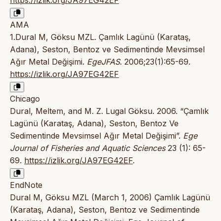
https://izlik.org/JA97EG42EF
AMA
1.Dural M, Göksu MZL. Çamlık Lagünü (Karataş,
Adana), Seston, Bentoz ve Sedimentinde Mevsimsel
Ağır Metal Değişimi.
EgeJFAS
. 2006;23(1):65-69.
https://izlik.org/JA97EG42EF
Chicago
Dural, Meltem, and M. Z. Lugal Göksu. 2006. “Çamlık
Lagünü (Karataş, Adana), Seston, Bentoz Ve
Sedimentinde Mevsimsel Ağır Metal Değişimi”.
Ege
Journal of Fisheries and Aquatic Sciences
23 (1): 65-
69.
https://izlik.org/JA97EG42EF
.
EndNote
Dural M, Göksu MZL (March 1, 2006) Çamlık Lagünü
(Karataş, Adana), Seston, Bentoz ve Sedimentinde