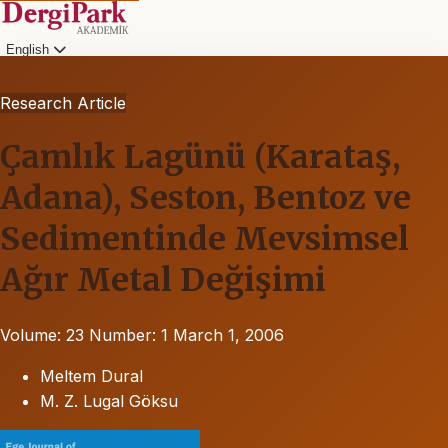
English
Research Article
Çamlık Lagünü (Karataş,
Adana), Seston, Bentoz ve
Sedimentinde Mevsimsel
Ağır Metal Değişimi
Volume: 23
Number: 1
March 1, 2006
Meltem Dural
M. Z. Lugal Göksu