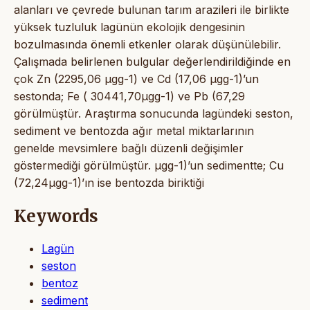
alanları ve çevrede bulunan tarım arazileri ile birlikte
yüksek tuzluluk lagünün ekolojik dengesinin
bozulmasında önemli etkenler olarak düşünülebilir.
Çalışmada belirlenen bulgular değerlendirildiğinde en
çok Zn (2295,06 µgg-1) ve Cd (17,06 µgg-1)’un
sestonda; Fe ( 30441,70µgg-1) ve Pb (67,29
görülmüştür. Araştırma sonucunda lagündeki seston,
sediment ve bentozda ağır metal miktarlarının
genelde mevsimlere bağlı düzenli değişimler
göstermediği görülmüştür. µgg-1)’un sedimentte; Cu
(72,24µgg-1)’ın ise bentozda biriktiği
Keywords
Lagün
seston
bentoz
sediment