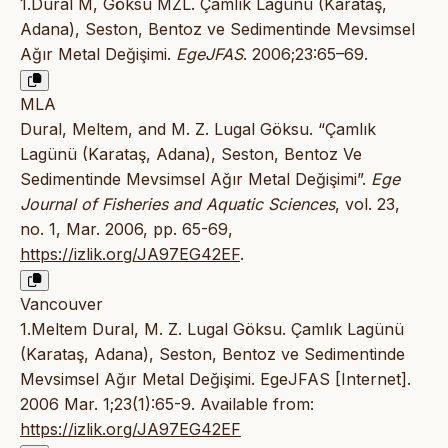
1.Dural M, Göksu MZL. Çamlık Lagünü (Karataş,
Adana), Seston, Bentoz ve Sedimentinde Mevsimsel
Ağır Metal Değişimi.
EgeJFAS
. 2006;23:65–69.
MLA
Dural, Meltem, and M. Z. Lugal Göksu. “Çamlık
Lagünü (Karataş, Adana), Seston, Bentoz Ve
Sedimentinde Mevsimsel Ağır Metal Değişimi”.
Ege
Journal of Fisheries and Aquatic Sciences
, vol. 23,
no. 1, Mar. 2006, pp. 65-69,
https://izlik.org/JA97EG42EF
.
Vancouver
1.Meltem Dural, M. Z. Lugal Göksu. Çamlık Lagünü
(Karataş, Adana), Seston, Bentoz ve Sedimentinde
Mevsimsel Ağır Metal Değişimi. EgeJFAS [Internet].
2006 Mar. 1;23(1):65-9. Available from:
https://izlik.org/JA97EG42EF