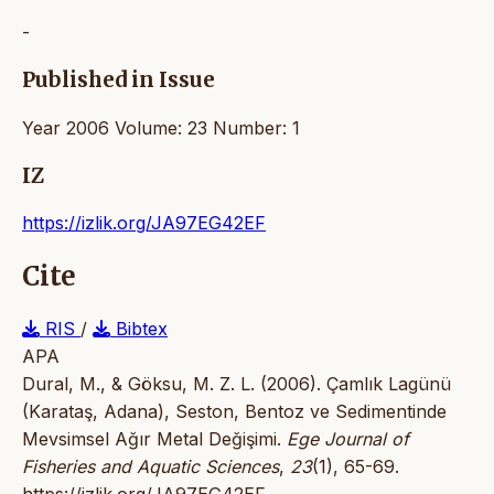
-
Published in Issue
Year 2006 Volume: 23 Number: 1
IZ
https://izlik.org/JA97EG42EF
Cite
RIS
/
Bibtex
APA
Dural, M., & Göksu, M. Z. L. (2006). Çamlık Lagünü
(Karataş, Adana), Seston, Bentoz ve Sedimentinde
Mevsimsel Ağır Metal Değişimi.
Ege Journal of
Fisheries and Aquatic Sciences
,
23
(1), 65-69.