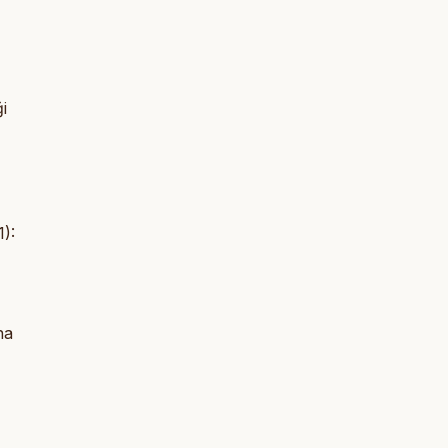
i
):
na