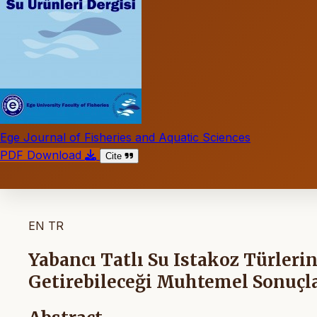
Ege Journal of Fisheries and Aquatic Sciences
PDF Download
Cite
EN
TR
Yabancı Tatlı Su Istakoz Türler
Getirebileceği Muhtemel Sonuçla