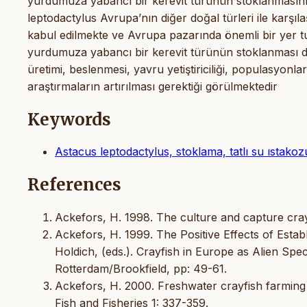
yurdumuza yabancı bir kerevit türünün stoklanmasının
leptodactylus Avrupa’nın diğer doğal türleri ile karşılaş
kabul edilmekte ve Avrupa pazarında önemli bir yer tu
yurdumuza yabancı bir kerevit türünün stoklanması düş
üretimi, beslenmesi, yavru yetiştiriciliği, populasyonl
araştırmaların artırılması gerektiği görülmektedir
Keywords
Astacus leptodactylus, stoklama, tatlı su ıstakoz
References
Ackefors, H. 1998. The culture and capture cray
Ackefors, H. 1999. The Positive Effects of Establ
Holdich, (eds.). Crayfish in Europe as Alien Sp
Rotterdam/Brookfield, pp: 49-61.
Ackefors, H. 2000. Freshwater crayfish farming
Fish and Fisheries 1: 337-359.