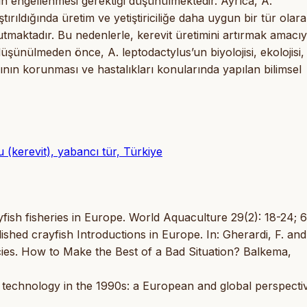
 engellenmesi gerektiği düşünülmektedir. Ayrıca, A.
tırıldığında üretim ve yetiştiriciliğe daha uygun bir tür olar
tmaktadır. Bu nedenlerle, kerevit üretimini artırmak amacıy
ünülmeden önce, A. leptodactylus’un biyolojisi, ekolojisi,
arının korunması ve hastalıkları konularında yapılan bilimsel
u (kerevit), yabancı tür, Türkiye
fish fisheries in Europe. World Aquaculture 29(2): 18-24; 
ished crayfish Introductions in Europe. In: Gherardi, F. an
ecies. How to Make the Best of a Bad Situation? Balkema,
 technology in the 1990s: a European and global perspecti