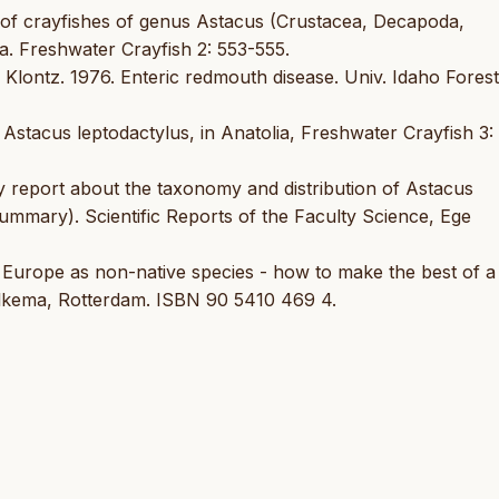
y of crayfishes of genus Astacus (Crustacea, Decapoda,
a. Freshwater Crayfish 2: 553-555.
 Klontz. 1976. Enteric redmouth disease. Univ. Idaho Forest
, Astacus leptodactylus, in Anatolia, Freshwater Crayfish 3:
ry report about the taxonomy and distribution of Astacus
ummary). Scientific Reports of the Faculty Science, Ege
in Europe as non-native species - how to make the best of a
Balkema, Rotterdam. ISBN 90 5410 469 4.