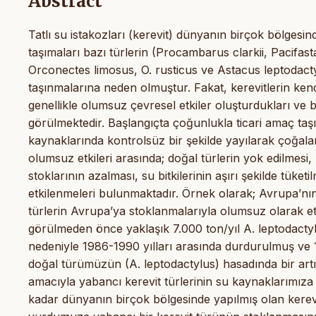
Abstract
Tatlı su istakozları (kerevit) dünyanın birçok bölgesin
taşımaları bazı türlerin (Procambarus clarkii, Pacifas
Orconectes limosus, O. rusticus ve Astacus leptodact
taşınmalarına neden olmuştur. Fakat, kerevitlerin ken
genellikle olumsuz çevresel etkiler oluşturdukları ve b
görülmektedir. Başlangıçta çoğunlukla ticari amaç taşı
kaynaklarında kontrolsüz bir şekilde yayılarak çoğala
olumsuz etkileri arasında; doğal türlerin yok edilmesi, 
stoklarının azalması, su bitkilerinin aşırı şekilde tüke
etkilenmeleri bulunmaktadır. Örnek olarak; Avrupa’nın
türlerin Avrupa’ya stoklanmalarıyla olumsuz olarak etk
görülmeden önce yaklaşık 7.000 ton/yıl A. leptodactyl
nedeniyle 1986-1990 yılları arasında durdurulmuş ve 
doğal türümüzün (A. leptodactylus) hasadında bir art
amacıyla yabancı kerevit türlerinin su kaynaklarımız
kadar dünyanın birçok bölgesinde yapılmış olan kerev