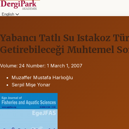
English
Yabancı Tatlı Su Istakoz T
Getirebileceği Muhtemel So
Volume: 24
Number: 1
March 1, 2007
Muzaffer Mustafa Harlıoğlu
Serpil Mişe Yonar