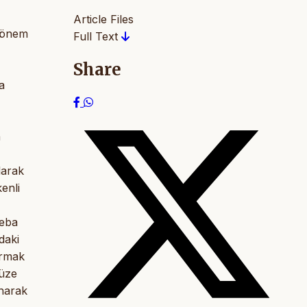
Article Files
i önem
Full Text
Share
a
n
larak
enli
veba
daki
ırmak
müze
ınarak