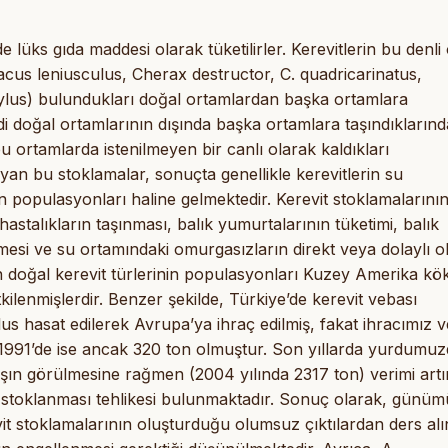
de lüks gıda maddesi olarak tüketilirler. Kerevitlerin bu denl
tacus leniusculus, Cherax destructor, C. quadricarinatus,
ylus) bulundukları doğal ortamlardan başka ortamlara
di doğal ortamlarının dışında başka ortamlara taşındıklarınd
u ortamlarda istenilmeyen bir canlı olarak kaldıkları
yan bu stoklamalar, sonuçta genellikle kerevitlerin su
n populasyonları haline gelmektedir. Kerevit stoklamalarını
hastalıkların taşınması, balık yumurtalarının tüketimi, balık
tilmesi ve su ortamındaki omurgasızların direkt veya dolaylı o
 doğal kerevit türlerinin populasyonları Kuzey Amerika kök
ilenmişlerdir. Benzer şekilde, Türkiye’de kerevit vebası
us hasat edilerek Avrupa’ya ihraç edilmiş, fakat ihracımız 
1991’de ise ancak 320 ton olmuştur. Son yıllarda yurdumuz
ışın görülmesine rağmen (2004 yılında 2317 ton) verimi art
a stoklanması tehlikesi bulunmaktadır. Sonuç olarak, günü
it stoklamalarının oluşturduğu olumsuz çıktılardan ders al