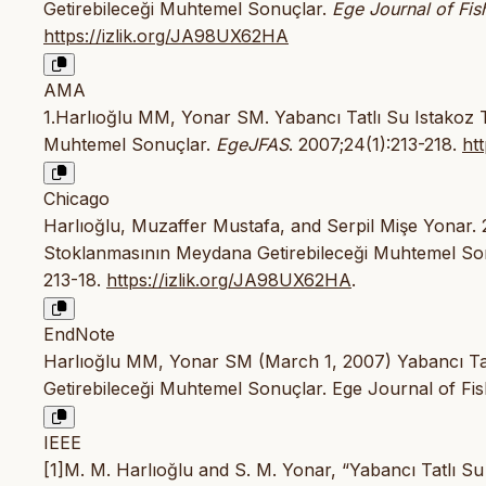
Getirebileceği Muhtemel Sonuçlar.
Ege Journal of Fis
https://izlik.org/JA98UX62HA
AMA
1.Harlıoğlu MM, Yonar SM. Yabancı Tatlı Su Istakoz T
Muhtemel Sonuçlar.
EgeJFAS
. 2007;24(1):213-218.
ht
Chicago
Harlıoğlu, Muzaffer Mustafa, and Serpil Mişe Yonar. 2
Stoklanmasının Meydana Getirebileceği Muhtemel So
213-18.
https://izlik.org/JA98UX62HA
.
EndNote
Harlıoğlu MM, Yonar SM (March 1, 2007) Yabancı Tat
Getirebileceği Muhtemel Sonuçlar. Ege Journal of Fis
IEEE
[1]M. M. Harlıoğlu and S. M. Yonar, “Yabancı Tatlı S