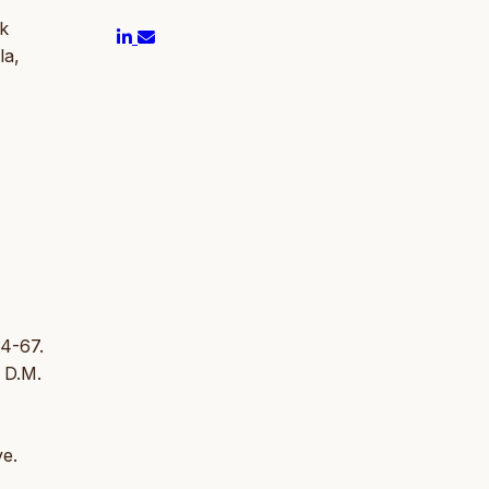
ak
la,
64-67.
d D.M.
ve.