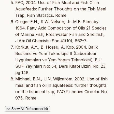
FAO, 2004. Use of Fish Meal and Fish Oil in
Aquafeeds: Further Thoughts on the Fish Meal
Trap, Fish Statistics. Rome.
Gruger E.H., R.W. Nelson, Jr. M.E. Stansby.
1964. Fatty Acid Composition of Oils 21 Species
of Marine Fish, Freshwater Fish and Shellfish,
J.Am.Oil Chemists’ Soc.41(10), 662-7.
Korkut, A.Y., B. Hoşsu, A. Kop. 2004. Balık
Besleme ve Yem Teknolojisi II (Laboratuar
Uygulamaları ve Yem Yapım Teknolojisi). E.U
SÜF Yayınları No: 54, Ders Kitabı Dizini No: 23,
pg 148.
Michael, B.N., U.N. Wijkström. 2002. Use of fish
meal and fish oil in aquafeeds: further thoughts
on the fishmeal trap, FAO Fisheries Circular No.
975, Rome.
Show All References(14)