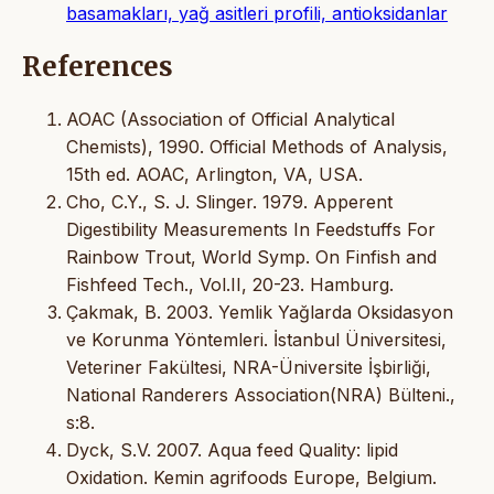
basamakları, yağ asitleri profili, antioksidanlar
References
AOAC (Association of Official Analytical
Chemists), 1990. Official Methods of Analysis,
15th ed. AOAC, Arlington, VA, USA.
Cho, C.Y., S. J. Slinger. 1979. Apperent
Digestibility Measurements In Feedstuffs For
Rainbow Trout, World Symp. On Finfish and
Fishfeed Tech., Vol.II, 20-23. Hamburg.
Çakmak, B. 2003. Yemlik Yağlarda Oksidasyon
ve Korunma Yöntemleri. İstanbul Üniversitesi,
Veteriner Fakültesi, NRA-Üniversite İşbirliği,
National Randerers Association(NRA) Bülteni.,
s:8.
Dyck, S.V. 2007. Aqua feed Quality: lipid
Oxidation. Kemin agrifoods Europe, Belgium.