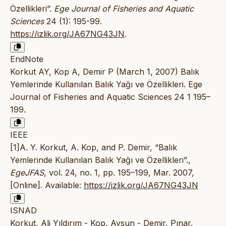
Özellikleri”.
Ege Journal of Fisheries and Aquatic
Sciences
24 (1): 195-99.
https://izlik.org/JA67NG43JN
.
EndNote
Korkut AY, Kop A, Demir P (March 1, 2007) Balık
Yemlerinde Kullanılan Balık Yağı ve Özellikleri. Ege
Journal of Fisheries and Aquatic Sciences 24 1 195–
199.
IEEE
[1]A. Y. Korkut, A. Kop, and P. Demir, “Balık
Yemlerinde Kullanılan Balık Yağı ve Özellikleri”.,
EgeJFAS
, vol. 24, no. 1, pp. 195–199, Mar. 2007,
[Online]. Available:
https://izlik.org/JA67NG43JN
ISNAD
Korkut, Ali Yıldırım - Kop, Aysun - Demir, Pınar.