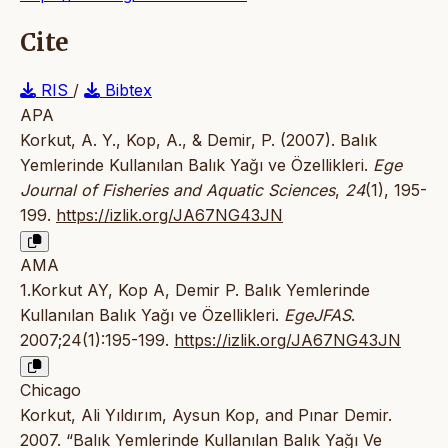
Cite
RIS
/
Bibtex
APA
Korkut, A. Y., Kop, A., & Demir, P. (2007). Balık
Yemlerinde Kullanılan Balık Yağı ve Özellikleri.
Ege
Journal of Fisheries and Aquatic Sciences
,
24
(1), 195-
199.
https://izlik.org/JA67NG43JN
AMA
1.Korkut AY, Kop A, Demir P. Balık Yemlerinde
Kullanılan Balık Yağı ve Özellikleri.
EgeJFAS
.
2007;24(1):195-199.
https://izlik.org/JA67NG43JN
Chicago
Korkut, Ali Yıldırım, Aysun Kop, and Pınar Demir.
2007. “Balık Yemlerinde Kullanılan Balık Yağı Ve