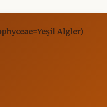
ophyceae=Yeşil Algler)