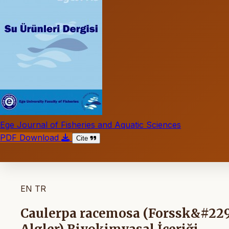
Ege Journal of Fisheries and Aquatic Sciences
PDF Download
Cite
EN
TR
Caulerpa racemosa (Forssk&#229;