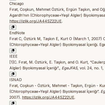
Chicago
Fırat, Coşkun, Mehmet Öztürk, Ergün Taşkın, and Oğ
Agardh’nın (Chlorophyceae=Yeşil Algler) Biyokimyasal
https://izlik.org/JA44SZ22UE
.
EndNote
Fırat C, Öztürk M, Taşkın E, Kurt O (March 1, 2007)
(Chlorophyceae=Yeşil Algler) Biyokimyasal İçeriği. Eg
IEEE
[1]C. Fırat, M. Öztürk, E. Taşkın, and O. Kurt, “Cau
Algler) Biyokimyasal İçeriği”.,
EgeJFAS
, vol. 24, no. 1
ISNAD
Fırat, Coşkun - Öztürk, Mehmet - Taşkın, Ergün - Ku
(Chlorophyceae=Yeşil Algler) Biyokimyasal İçeriği”.
Eg
2007).
https://izlik.org/JA44SZ22UE
.