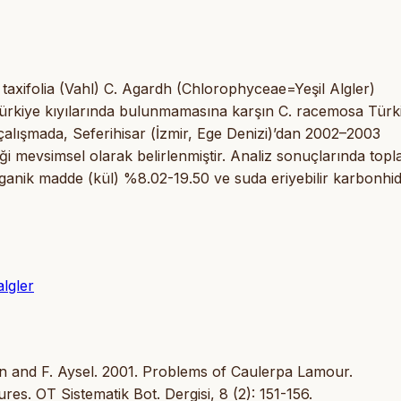
axifolia (Vahl) C. Agardh (Chlorophyceae=Yeşil Algler)
ia Türkiye kıyılarında bulunmamasına karşın C. racemosa Türk
 çalışmada, Seferihisar (İzmir, Ege Denizi)’dan 2002–2003
ği mevsimsel olarak belirlenmiştir. Analiz sonuçlarında top
anik madde (kül) %8.02-19.50 ve suda eriyebilir karbonhid
algler
an and F. Aysel. 2001. Problems of Caulerpa Lamour.
es. OT Sistematik Bot. Dergisi, 8 (2): 151-156.