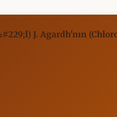
229;l) J. Agardh'nın (Chlor