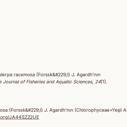
Caulerpa racemosa (Forssk&#229;l) J. Agardh’nın
 Journal of Fisheries and Aquatic Sciences
,
24
(1).
mosa (Forssk&#229;l) J. Agardh’nın (Chlorophyceae=Yeşil Al
lik.org/JA44SZ22UE