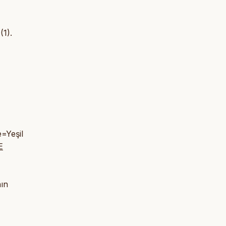
(1).
=Yeşil
E
ın