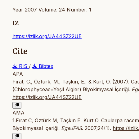
Year 2007 Volume: 24 Number: 1
IZ
https://izlik.org/JA44SZ22UE
Cite
RIS
/
Bibtex
APA
Fırat, C., Öztürk, M., Taşkın, E., & Kurt, O. (2007). 
(Chlorophyceae=Yeşil Algler) Biyokimyasal İçeriği.
Ege
https://izlik.org/JA44SZ22UE
AMA
1.Fırat C, Öztürk M, Taşkın E, Kurt O. Caulerpa race
Biyokimyasal İçeriği.
EgeJFAS
. 2007;24(1).
https://iz