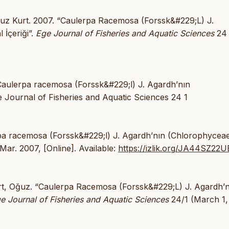
uz Kurt. 2007. “Caulerpa Racemosa (Forssk&#229;L) J.
 İçeriği”.
Ege Journal of Fisheries and Aquatic Sciences
24 
 Caulerpa racemosa (Forssk&#229;l) J. Agardh’nın
e Journal of Fisheries and Aquatic Sciences 24 1
lerpa racemosa (Forssk&#229;l) J. Agardh’nın (Chlorophyceae
, Mar. 2007, [Online]. Available:
https://izlik.org/JA44SZ22U
rt, Oğuz. “Caulerpa Racemosa (Forssk&#229;L) J. Agardh’n
e Journal of Fisheries and Aquatic Sciences
24/1 (March 1,