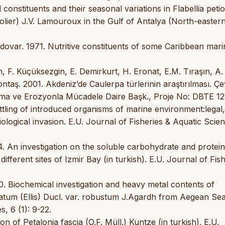
 constituents and their seasonal variations in Flabellia petio
olier) J.V. Lamouroux in the Gulf of Antalya (North-easter
dovar. 1971. Nutritive constituents of some Caribbean mari
in, F. Küçüksezgin, E. Demirkurt, H. Eronat, E.M. Tıraşın, A.
ontaş. 2001. Akdeniz’de Caulerpa türlerinin araştırılması. Ç
uma ve Erozyonla Mücadele Daire Başk., Proje No: DBTE 12
ettling of introduced organisms of marine environment:legal,
logical invasion. E.U. Journal of Fisheries & Aquatic Scie
94. An investigation on the soluble carbohydrate and protein
fferent sites of Izmir Bay (in turkish). E.U. Journal of Fis
0. Biochemical investigation and heavy metal contents of
atum (Ellis) Ducl. var. robustum J.Agardh from Aegean Se
, 6 (1): 9-22.
n of Petalonia fascia (O.F. Müll.) Kuntze (in turkish). E.U.