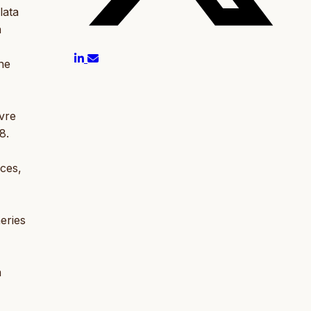
lata
n
ne
evre
8.
nces,
heries
a