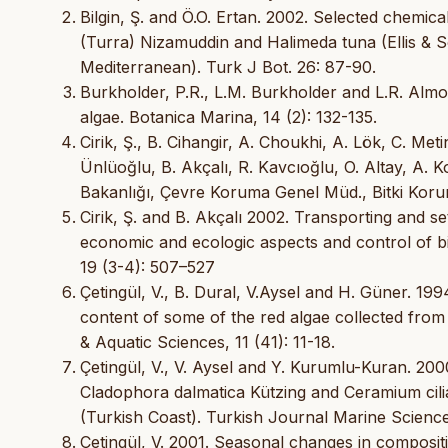
Bilgin, Ş. and Ö.O. Ertan. 2002. Selected chemical
(Turra) Nizamuddin and Halimeda tuna (Ellis & S
Mediterranean). Turk J Bot. 26: 87-90.
Burkholder, P.R., L.M. Burkholder and L.R. Almo
algae. Botanica Marina, 14 (2): 132-135.
Cirik, Ş., B. Cihangir, A. Choukhi, A. Lök, C. Met
Ünlüoğlu, B. Akçalı, R. Kavcıoğlu, O. Altay, A. K
Bakanlığı, Çevre Koruma Genel Müd., Bitki Kor
Cirik, Ş. and B. Akçalı 2002. Transporting and s
economic and ecologic aspects and control of bio
19 (3-4): 507–527
Çetingül, V., B. Dural, V.Aysel and H. Güner. 19
content of some of the red algae collected from di
& Aquatic Sciences, 11 (41): 11-18.
Çetingül, V., V. Aysel and Y. Kurumlu-Kuran. 200
Cladophora dalmatica Kützing and Ceramium cili
(Turkish Coast). Turkish Journal Marine Sciences
Çetingül, V. 2001. Seasonal changes in compositio