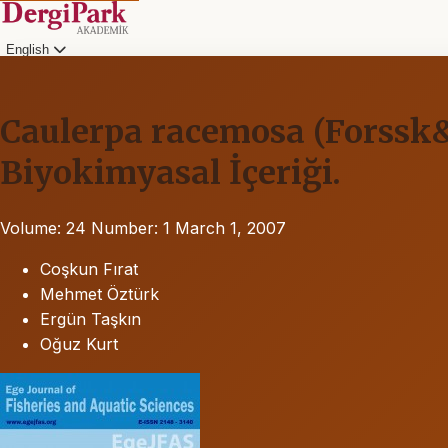
English
Caulerpa racemosa (Forssk&#
Biyokimyasal İçeriği.
Volume: 24
Number: 1
March 1, 2007
Coşkun Fırat
Mehmet Öztürk
Ergün Taşkın
Oğuz Kurt