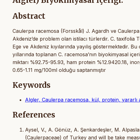
Algler) Biyokimyasal İçeriği.
Abstract
Caulerpa racemosa (Forsskål) J. Agardh ve Caulerpa t
Akdeniz’de problem olan istilacı türlerdir. C. taxifol
Ege ve Akdeniz kıyılarında yayılış göstermektedir. Bu
yıllarında toplanan C. racemosa’nın biyokimyasal içeri
miktarı %92.75-95.93, ham protein %12.9420.18, inorg
0.65-1.11 mg/100ml olduğu saptanmıştır
Keywords
Algler, Caulerpa racemosa, kül, protein, yararlı 
References
Aysel, V., A. Gönüz, A. Şenkardeşler, M. Alpasl
(Caulerpaceae) of Turkey and will be take measur