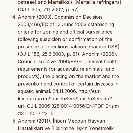
ostreae) and Marteiliosis (Marteilia refringens)
(OJ L 305, 7.11.2002, p. 57).
Anonim (2003). Commission Decision
2003/466/EC of 13 June 2003 establishing
criteria for zoning and official surveillance
following suspicion or confirmation of the
presence of infectious salmon anaemia (ISA)
(OJ L 156, 25.6.2003, p. 61). Anonim (2006).
Council Directive 2006/88/EC, animal health
requirements for aquaculture animals (and
products), the placing on the market and the
prevention and control of certain diseases in
aquatic animal. 24.11.2006. http://eur-
lex.europa.eu/LexUriServ/LexUriServ.do?
uri=OJ:L:2006:328:0014:0056:EN:PDF Erişim
:13.11.2017 22:15
Anonim (2011). İhbarı Mecburi Hayvan
Hastalıkları ve Bildirimine İlişkin Yönetmelik