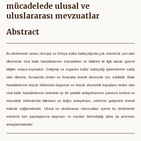
mücadelede ulusal ve
uluslararası mevzuatlar
Abstract
Bu derlemenin amacı, Avrupa ve Dünya kültür balıkçılığında çok önemli bir yeri olan
ülkemizde viral balık hastalıklarının mücadelesi ve bildirimi ile ilgili olarak güncel
bilgiler ortaya koymaktır. Gelişmiş ve organize kültür balıkçılığı işletmelerine sahip
olan ülkemiz, Avrupa’da üretim ve ihracatta önemli derecede söz sahibidir. Balık
hastalıklarının büyük bölümünü oluşturan ve büyük ekonomik kayıplara neden olan
viral balık hastalıklarının öneminin iyi bir şekilde anlaşılmasının yanısıra kontrol ve
mücadele önlemlerinin bilinmesi ve doğru anlaşılması, sektörün gelişimine önemli
katkılar sağlamaktadır. Ulusal ve uluslararası mevzuatları içeren bu derlemenin
sektörün tüm paydaşlarına ulaşması ve varolan farkındalığı daha da artırması
amaçlanmaktadır.