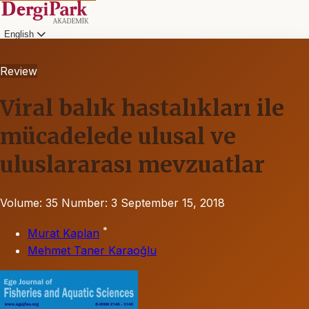
English
Review
Viral balık hastalıkları ile
mücadelede ulusal ve
uluslararası mevzuatlar
Volume: 35
Number: 3
September 15, 2018
*
Murat Kaplan
Mehmet Taner Karaoğlu