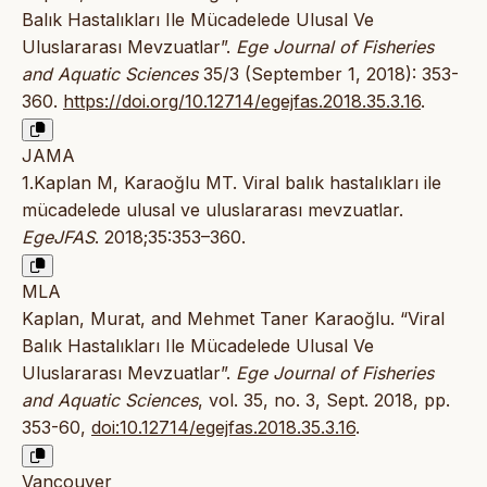
Balık Hastalıkları Ile Mücadelede Ulusal Ve
Uluslararası Mevzuatlar”.
Ege Journal of Fisheries
and Aquatic Sciences
35/3 (September 1, 2018): 353-
360.
https://doi.org/10.12714/egejfas.2018.35.3.16
.
JAMA
1.Kaplan M, Karaoğlu MT. Viral balık hastalıkları ile
mücadelede ulusal ve uluslararası mevzuatlar.
EgeJFAS
. 2018;35:353–360.
MLA
Kaplan, Murat, and Mehmet Taner Karaoğlu. “Viral
Balık Hastalıkları Ile Mücadelede Ulusal Ve
Uluslararası Mevzuatlar”.
Ege Journal of Fisheries
and Aquatic Sciences
, vol. 35, no. 3, Sept. 2018, pp.
353-60,
doi:10.12714/egejfas.2018.35.3.16
.
Vancouver