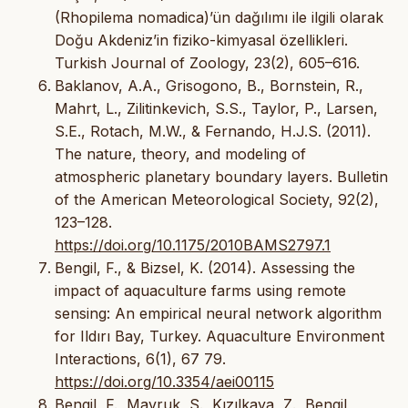
(Rhopilema nomadica)’ün dağılımı ile ilgili olarak
Doğu Akdeniz’in fiziko-kimyasal özellikleri.
Turkish Journal of Zoology, 23(2), 605–616.
Baklanov, A.A., Grisogono, B., Bornstein, R.,
Mahrt, L., Zilitinkevich, S.S., Taylor, P., Larsen,
S.E., Rotach, M.W., & Fernando, H.J.S. (2011).
The nature, theory, and modeling of
atmospheric planetary boundary layers. Bulletin
of the American Meteorological Society, 92(2),
123–128.
https://doi.org/10.1175/2010BAMS2797.1
Bengil, F., & Bizsel, K. (2014). Assessing the
impact of aquaculture farms using remote
sensing: An empirical neural network algorithm
for Ildırı Bay, Turkey. Aquaculture Environment
Interactions, 6(1), 67 79.
https://doi.org/10.3354/aei00115
Bengil, F., Mavruk, S., Kızılkaya, Z., Bengil,