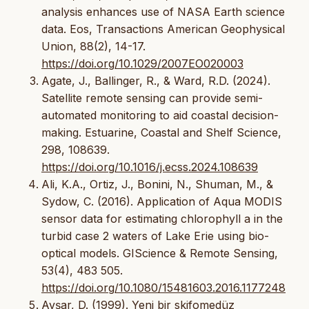
analysis enhances use of NASA Earth science
data. Eos, Transactions American Geophysical
Union, 88(2), 14-17.
https://doi.org/10.1029/2007EO020003
Agate, J., Ballinger, R., & Ward, R.D. (2024).
Satellite remote sensing can provide semi-
automated monitoring to aid coastal decision-
making. Estuarine, Coastal and Shelf Science,
298, 108639.
https://doi.org/10.1016/j.ecss.2024.108639
Ali, K.A., Ortiz, J., Bonini, N., Shuman, M., &
Sydow, C. (2016). Application of Aqua MODIS
sensor data for estimating chlorophyll a in the
turbid case 2 waters of Lake Erie using bio-
optical models. GIScience & Remote Sensing,
53(4), 483 505.
https://doi.org/10.1080/15481603.2016.1177248
Avşar, D. (1999). Yeni bir skifomedüz