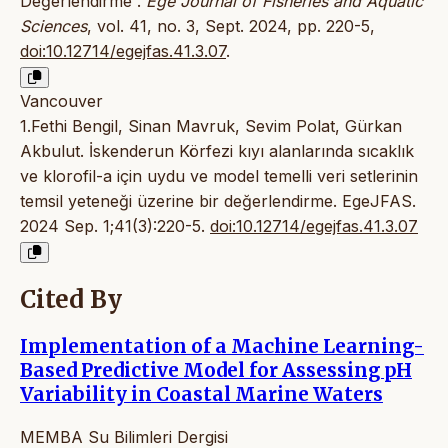
Değerlendirme”.
Ege Journal of Fisheries and Aquatic
Sciences
, vol. 41, no. 3, Sept. 2024, pp. 220-5,
doi:10.12714/egejfas.41.3.07
.
Vancouver
1.Fethi Bengil, Sinan Mavruk, Sevim Polat, Gürkan
Akbulut. İskenderun Körfezi kıyı alanlarında sıcaklık
ve klorofil-a için uydu ve model temelli veri setlerinin
temsil yeteneği üzerine bir değerlendirme. EgeJFAS.
2024 Sep. 1;41(3):220-5.
doi:10.12714/egejfas.41.3.07
Cited By
Implementation of a Machine Learning-
Based Predictive Model for Assessing pH
Variability in Coastal Marine Waters
MEMBA Su Bilimleri Dergisi