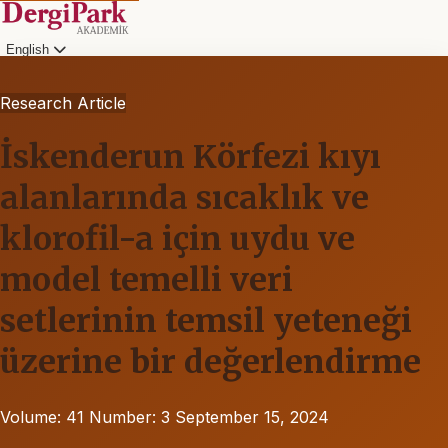
English
Research Article
İskenderun Körfezi kıyı
alanlarında sıcaklık ve
klorofil-a için uydu ve
model temelli veri
setlerinin temsil yeteneği
üzerine bir değerlendirme
Volume: 41
Number: 3
September 15, 2024