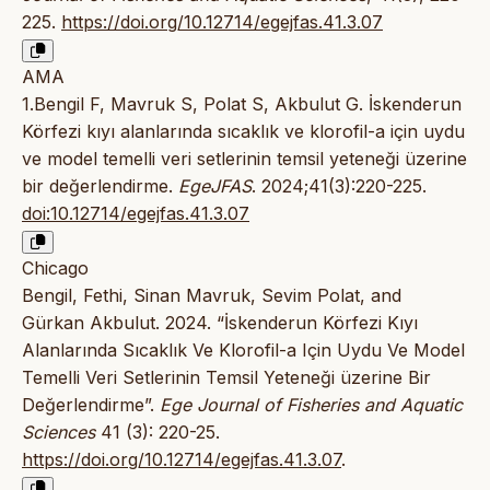
225.
https://doi.org/10.12714/egejfas.41.3.07
AMA
1.Bengil F, Mavruk S, Polat S, Akbulut G. İskenderun
Körfezi kıyı alanlarında sıcaklık ve klorofil-a için uydu
ve model temelli veri setlerinin temsil yeteneği üzerine
bir değerlendirme.
EgeJFAS
. 2024;41(3):220-225.
doi:10.12714/egejfas.41.3.07
Chicago
Bengil, Fethi, Sinan Mavruk, Sevim Polat, and
Gürkan Akbulut. 2024. “İskenderun Körfezi Kıyı
Alanlarında Sıcaklık Ve Klorofil-a Için Uydu Ve Model
Temelli Veri Setlerinin Temsil Yeteneği üzerine Bir
Değerlendirme”.
Ege Journal of Fisheries and Aquatic
Sciences
41 (3): 220-25.
https://doi.org/10.12714/egejfas.41.3.07
.