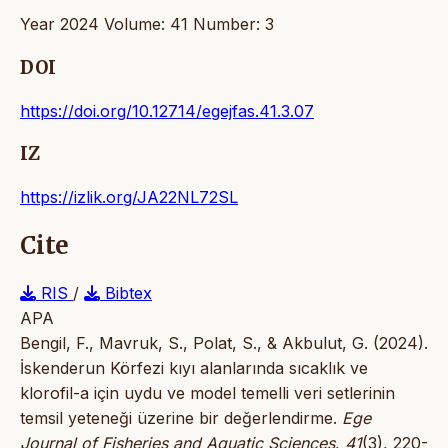
Year 2024 Volume: 41 Number: 3
DOI
https://doi.org/10.12714/egejfas.41.3.07
IZ
https://izlik.org/JA22NL72SL
Cite
RIS
/
Bibtex
APA
Bengil, F., Mavruk, S., Polat, S., & Akbulut, G. (2024).
İskenderun Körfezi kıyı alanlarında sıcaklık ve
klorofil-a için uydu ve model temelli veri setlerinin
temsil yeteneği üzerine bir değerlendirme.
Ege
Journal of Fisheries and Aquatic Sciences
,
41
(3), 220-