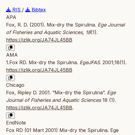
RIS
/
Bibtex
APA
Fox, R. D. (2001). Mix-dry the Spirulina.
Ege Journal
of Fisheries and Aquatic Sciences
,
18
(1).
https://izlik.org/JA74JL45BB
AMA
1.Fox RD. Mix-dry the Spirulina.
EgeJFAS
. 2001;18(1).
https://izlik.org/JA74JL45BB
Chicago
Fox, Ripley D. 2001. “Mix-dry the Spirulina”.
Ege
Journal of Fisheries and Aquatic Sciences
18 (1).
https://izlik.org/JA74JL45BB
.
EndNote
Fox RD (01 Mart 2001) Mix-dry the Spirulina. Ege