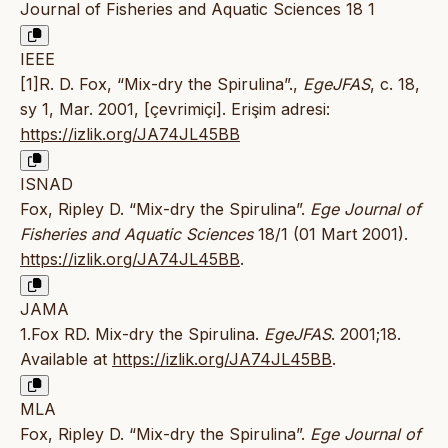
Journal of Fisheries and Aquatic Sciences 18 1
IEEE
[1]R. D. Fox, “Mix-dry the Spirulina”.,
EgeJFAS
, c. 18,
sy 1, Mar. 2001, [çevrimiçi]. Erişim adresi:
https://izlik.org/JA74JL45BB
ISNAD
Fox, Ripley D. “Mix-dry the Spirulina”.
Ege Journal of
Fisheries and Aquatic Sciences
18/1 (01 Mart 2001).
https://izlik.org/JA74JL45BB
.
JAMA
1.Fox RD. Mix-dry the Spirulina.
EgeJFAS
. 2001;18.
Available at
https://izlik.org/JA74JL45BB
.
MLA
Fox, Ripley D. “Mix-dry the Spirulina”.
Ege Journal of