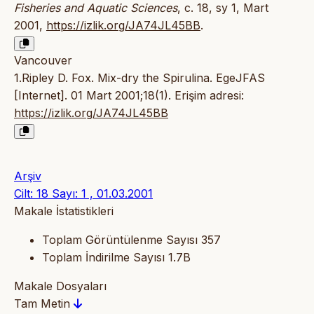
Fisheries and Aquatic Sciences
, c. 18, sy 1, Mart
2001,
https://izlik.org/JA74JL45BB
.
Vancouver
1.Ripley D. Fox. Mix-dry the Spirulina. EgeJFAS
[Internet]. 01 Mart 2001;18(1). Erişim adresi:
https://izlik.org/JA74JL45BB
Arşiv
Cilt: 18 Sayı: 1 , 01.03.2001
Makale İstatistikleri
Toplam Görüntülenme Sayısı
357
Toplam İndirilme Sayısı
1.7B
Makale Dosyaları
Tam Metin