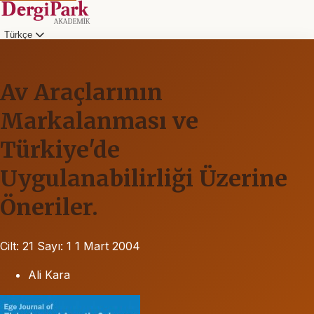
Türkçe
Av Araçlarının
Markalanması ve
Türkiye'de
Uygulanabilirliği Üzerine
Öneriler.
Cilt: 21
Sayı: 1
1 Mart 2004
Ali Kara