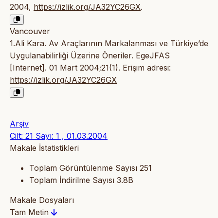
2004,
https://izlik.org/JA32YC26GX
.
Vancouver
1.Ali Kara. Av Araçlarının Markalanması ve Türkiye’de
Uygulanabilirliği Üzerine Öneriler. EgeJFAS
[Internet]. 01 Mart 2004;21(1). Erişim adresi:
https://izlik.org/JA32YC26GX
Arşiv
Cilt: 21 Sayı: 1 , 01.03.2004
Makale İstatistikleri
Toplam Görüntülenme Sayısı
251
Toplam İndirilme Sayısı
3.8B
Makale Dosyaları
Tam Metin