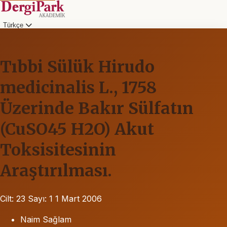
Türkçe
Tıbbi Sülük Hirudo
medicinalis L., 1758
Üzerinde Bakır Sülfatın
(CuSO45 H2O) Akut
Toksisitesinin
Araştırılması.
Cilt: 23
Sayı: 1
1 Mart 2006
Naim Sağlam