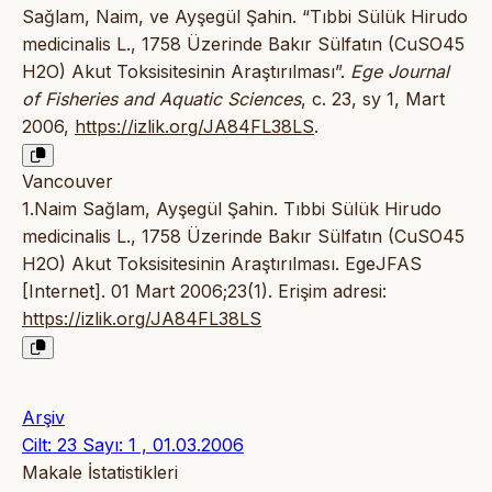
Sağlam, Naim, ve Ayşegül Şahin. “Tıbbi Sülük Hirudo
medicinalis L., 1758 Üzerinde Bakır Sülfatın (CuSO45
H2O) Akut Toksisitesinin Araştırılması”.
Ege Journal
of Fisheries and Aquatic Sciences
, c. 23, sy 1, Mart
2006,
https://izlik.org/JA84FL38LS
.
Vancouver
1.Naim Sağlam, Ayşegül Şahin. Tıbbi Sülük Hirudo
medicinalis L., 1758 Üzerinde Bakır Sülfatın (CuSO45
H2O) Akut Toksisitesinin Araştırılması. EgeJFAS
[Internet]. 01 Mart 2006;23(1). Erişim adresi:
https://izlik.org/JA84FL38LS
Arşiv
Cilt: 23 Sayı: 1 , 01.03.2006
Makale İstatistikleri