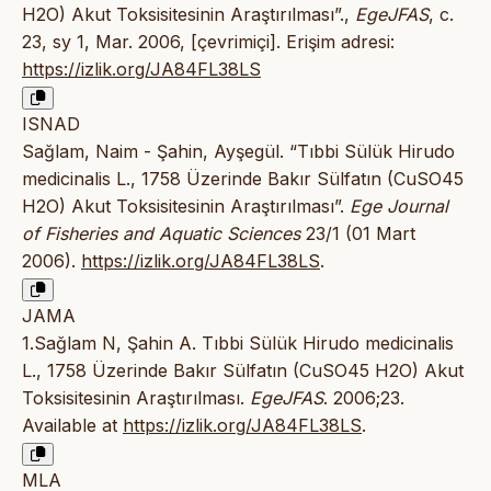
H2O) Akut Toksisitesinin Araştırılması”.,
EgeJFAS
, c.
23, sy 1, Mar. 2006, [çevrimiçi]. Erişim adresi:
https://izlik.org/JA84FL38LS
ISNAD
Sağlam, Naim - Şahin, Ayşegül. “Tıbbi Sülük Hirudo
medicinalis L., 1758 Üzerinde Bakır Sülfatın (CuSO45
H2O) Akut Toksisitesinin Araştırılması”.
Ege Journal
of Fisheries and Aquatic Sciences
23/1 (01 Mart
2006).
https://izlik.org/JA84FL38LS
.
JAMA
1.Sağlam N, Şahin A. Tıbbi Sülük Hirudo medicinalis
L., 1758 Üzerinde Bakır Sülfatın (CuSO45 H2O) Akut
Toksisitesinin Araştırılması.
EgeJFAS
. 2006;23.
Available at
https://izlik.org/JA84FL38LS
.
MLA