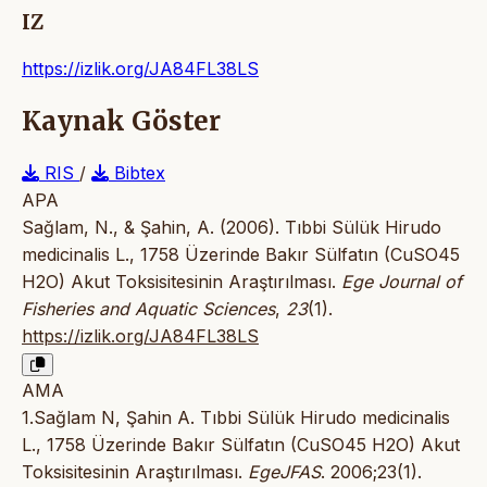
IZ
https://izlik.org/JA84FL38LS
Kaynak Göster
RIS
/
Bibtex
APA
Sağlam, N., & Şahin, A. (2006). Tıbbi Sülük Hirudo
medicinalis L., 1758 Üzerinde Bakır Sülfatın (CuSO45
H2O) Akut Toksisitesinin Araştırılması.
Ege Journal of
Fisheries and Aquatic Sciences
,
23
(1).
https://izlik.org/JA84FL38LS
AMA
1.Sağlam N, Şahin A. Tıbbi Sülük Hirudo medicinalis
L., 1758 Üzerinde Bakır Sülfatın (CuSO45 H2O) Akut
Toksisitesinin Araştırılması.
EgeJFAS
. 2006;23(1).