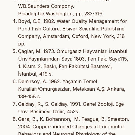
WB.Saunders Compony.
Phiadelphia,Washington, pp. 233-316
Boyd, C.E. 1982. Water Quality Management for
Pond Fısh Culture. Elsiver Scientific Publishing
Company, Amsterdam, Oxford, New York, 318
pp.
Çağlar, M. 1973. Omurgasız Hayvanlar. İstanbul
Ünv.Yayınlarından Sayı: 1803, Fen Fak. Sayı:115,
1. Kısım. 2. Baskı, Fen Fakültesi Basımevi,
İstanbul, 419 s.
Demirsoy, A. 1982. Yaşamın Temel
Kuralları/Omurgasızlar, Meteksan A.Ş. Ankara,
139-158 s.
Geldiay, R., S. Geldiay. 1991. Genel Zooloji. Ege
Ünv. Basımevi. İzmir, 453s.
Gara, B., K. Bohannon,. M. Teague, B. Smeaton.
2004. Copper- induced Changes in Locomotor
Behaviors and Neuronal Physiology of the