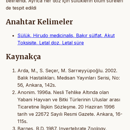
belirlendi. Ayrıca her doz için sülüklerin ölüm süreleri
de tespit edildi
Anahtar Kelimeler
Sülük, Hirudo medicinalis, Bakır sülfat, Akut
Toksisite, Letal doz, Letal süre
Kaynakça
Arda, M., S. Seçer, M. Sarrıeyyüpoğlu. 2002.
Balık Hastalıkları. Medisan Yayınları Serisi, No:
56, Ankara, 142s.
Anonim. 1996a. Nesli Tehlike Altında olan
Yabani Hayvan ve Bitki Türlerinin Uluslar arası
Ticaretine İlişkin Sözleşme. 20 Haziran 1996
tarih ve 22672 Sayılı Resmi Gazete. Ankara, 16-
115s.
Barnes, R.D. 1987. Invertebrate Zoology,