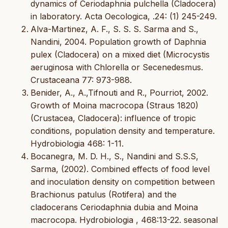
dynamics of Ceriodaphnia pulchella (Cladocera)
in laboratory. Acta Oecologica, .24: (1) 245-249.
Alva-Martinez, A. F., S. S. S. Sarma and S.,
Nandini, 2004. Population growth of Daphnia
pulex (Cladocera) on a mixed diet (Microcystis
aeruginosa with Chlorella or Secenedesmus.
Crustaceana 77: 973-988.
Benider, A., A.,Tifnouti and R., Pourriot, 2002.
Growth of Moina macrocopa (Straus 1820)
(Crustacea, Cladocera): influence of tropic
conditions, population density and temperature.
Hydrobiologia 468: 1-11.
Bocanegra, M. D. H., S., Nandini and S.S.S,
Sarma, (2002). Combined effects of food level
and inoculation density on competition between
Brachionus patulus (Rotifera) and the
cladocerans Ceriodaphnia dubia and Moina
macrocopa. Hydrobiologia , 468:13-22. seasonal