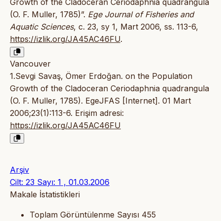
Growth of the Cladoceran Ceriodaphnia quadrangula
(O. F. Muller, 1785)”.
Ege Journal of Fisheries and
Aquatic Sciences
, c. 23, sy 1, Mart 2006, ss. 113-6,
https://izlik.org/JA45AC46FU
.
Vancouver
1.Sevgi Savaş, Ömer Erdoğan. on the Population
Growth of the Cladoceran Ceriodaphnia quadrangula
(O. F. Muller, 1785). EgeJFAS [Internet]. 01 Mart
2006;23(1):113-6. Erişim adresi:
https://izlik.org/JA45AC46FU
Arşiv
Cilt: 23 Sayı: 1 , 01.03.2006
Makale İstatistikleri
Toplam Görüntülenme Sayısı
455