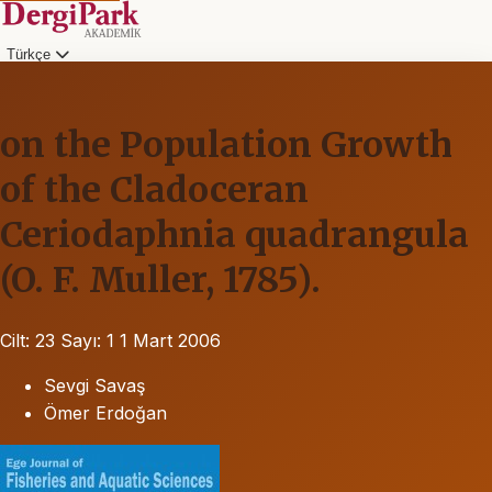
Türkçe
on the Population Growth
of the Cladoceran
Ceriodaphnia quadrangula
(O. F. Muller, 1785).
Cilt: 23
Sayı: 1
1 Mart 2006
Sevgi Savaş
Ömer Erdoğan