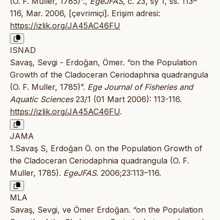
(O. F. Muller, 1785)”.,
EgeJFAS
, c. 23, sy 1, ss. 113–
116, Mar. 2006, [çevrimiçi]. Erişim adresi:
https://izlik.org/JA45AC46FU
ISNAD
Savaş, Sevgi - Erdoğan, Ömer. “on the Population
Growth of the Cladoceran Ceriodaphnia quadrangula
(O. F. Muller, 1785)”.
Ege Journal of Fisheries and
Aquatic Sciences
23/1 (01 Mart 2006): 113-116.
https://izlik.org/JA45AC46FU
.
JAMA
1.Savaş S, Erdoğan Ö. on the Population Growth of
the Cladoceran Ceriodaphnia quadrangula (O. F.
Muller, 1785).
EgeJFAS
. 2006;23:113–116.
MLA
Savaş, Sevgi, ve Ömer Erdoğan. “on the Population