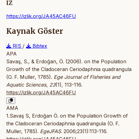
IZ
https://izlik.org/JA45AC46FU
Kaynak Göster
RIS
/
Bibtex
APA
Savaş, S., & Erdoğan, Ö. (2006). on the Population
Growth of the Cladoceran Ceriodaphnia quadrangula
(O. F. Muller, 1785).
Ege Journal of Fisheries and
Aquatic Sciences
,
23
(1), 113-116.
https://izlik.org/JA45AC46FU
AMA
1.Savaş S, Erdoğan Ö. on the Population Growth of
the Cladoceran Ceriodaphnia quadrangula (O. F.
Muller, 1785).
EgeJFAS
. 2006;23(1):113-116.