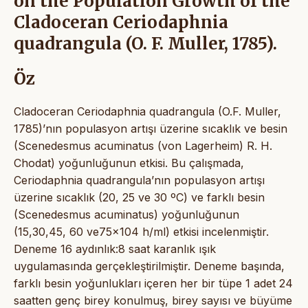
on the Population Growth of the
Cladoceran Ceriodaphnia
quadrangula (O. F. Muller, 1785).
Öz
Cladoceran Ceriodaphnia quadrangula (O.F. Muller,
1785)’nın populasyon artışı üzerine sıcaklık ve besin
(Scenedesmus acuminatus (von Lagerheim) R. H.
Chodat) yoğunluğunun etkisi. Bu çalışmada,
Ceriodaphnia quadrangula’nın populasyon artışı
üzerine sıcaklık (20, 25 ve 30 ºC) ve farklı besin
(Scenedesmus acuminatus) yoğunluğunun
(15,30,45, 60 ve75x104 h/ml) etkisi incelenmiştir.
Deneme 16 aydınlık:8 saat karanlık ışık
uygulamasında gerçekleştirilmiştir. Deneme başında,
farklı besin yoğunlukları içeren her bir tüpe 1 adet 24
saatten genç birey konulmuş, birey sayısı ve büyüme