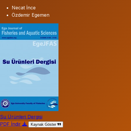
Necat İnce
Özdemir Egemen
Su Ürünleri Dergisi
PDF İndir
Kaynak Göster