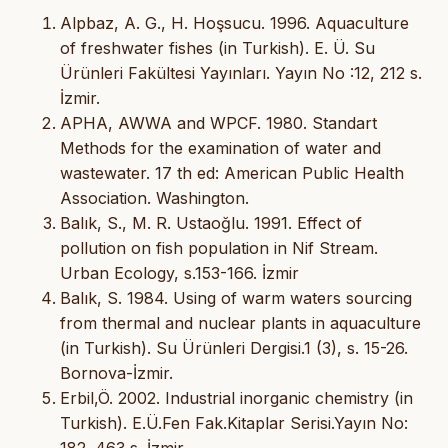
Alpbaz, A. G., H. Hoşsucu. 1996. Aquaculture
of freshwater fishes (in Turkish). E. Ü. Su
Ürünleri Fakültesi Yayınları. Yayın No :12, 212 s.
İzmir.
APHA, AWWA and WPCF. 1980. Standart
Methods for the examination of water and
wastewater. 17 th ed: American Public Health
Association. Washington.
Balık, S., M. R. Ustaoğlu. 1991. Effect of
pollution on fish population in Nif Stream.
Urban Ecology, s.153-166. İzmir
Balık, S. 1984. Using of warm waters sourcing
from thermal and nuclear plants in aquaculture
(in Turkish). Su Ürünleri Dergisi.1 (3), s. 15-26.
Bornova-İzmir.
Erbil,Ö. 2002. Industrial inorganic chemistry (in
Turkish). E.Ü.Fen Fak.Kitaplar Serisi.Yayın No: