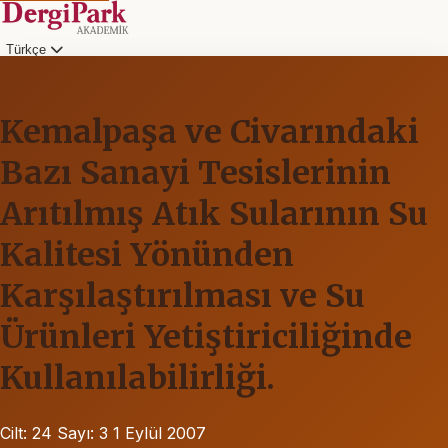
Türkçe
Kemalpaşa ve Civarındaki
Bazı Sanayi Tesislerinin
Arıtılmış Atık Sularının Su
Kalitesi Yönünden
Karşılaştırılması ve Su
Ürünleri Yetiştiriciliğinde
Kullanılabilirliği.
Cilt: 24
Sayı: 3
1 Eylül 2007