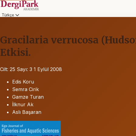
Türkçe
Gracilaria verrucosa (Hudso
Etkisi.
Cilt: 25
Sayı: 3
1 Eylül 2008
Edis Koru
Semra Cirik
Gamze Turan
İlknur Ak
Aslı Başaran