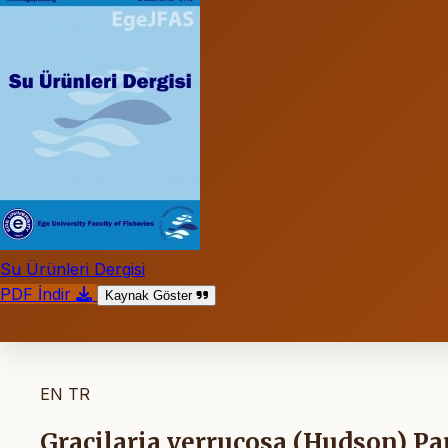
Su Ürünleri Dergisi
PDF İndir
Kaynak Göster
EN
TR
Gracilaria verrucosa (Hudson) Pa