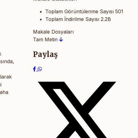
Toplam Görüntülenme Sayısı
501
Toplam İndirilme Sayısı
2.2B
Makale Dosyaları
Tam Metin
Paylaş
k
asında,
olarak
i
daha