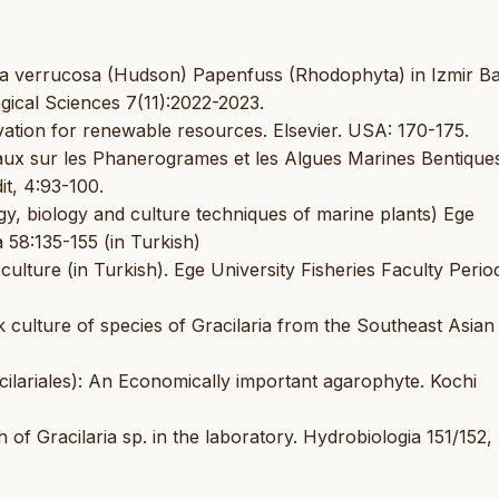
ilaria verrucosa (Hudson) Papenfuss (Rhodophyta) in Izmir B
gical Sciences 7(11):2022-2023.
vation for renewable resources. Elsevier. USA: 170-175.
vaux sur les Phanerogrames et les Algues Marines Bentique
it, 4:93-100.
logy, biology and culture techniques of marine plants) Ege
 58:135-155 (in Turkish)
 culture (in Turkish). Ege University Fisheries Faculty Period
 culture of species of Gracilaria from the Southeast Asian
acilariales): An Economically important agarophyte. Kochi
 of Gracilaria sp. in the laboratory. Hydrobiologia 151/152,