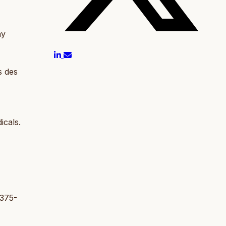
ay
s des
icals.
 375-