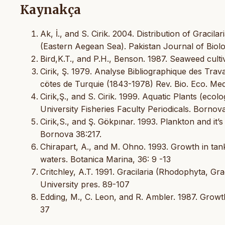
Kaynakça
Ak, İ., and S. Cirik. 2004. Distribution of Grac
(Eastern Aegean Sea). Pakistan Journal of Biolo
Bird,K.T., and P.H., Benson. 1987. Seaweed culti
Cirik, Ş. 1979. Analyse Bibliographique des Tra
cötes de Turquie (1843-1978) Rev. Bio. Eco. Med
Cirik,Ş., and S. Cirik. 1999. Aquatic Plants (eco
University Fisheries Faculty Periodicals. Bornova
Cirik,S., and Ş. Gökpınar. 1993. Plankton and it’s
Bornova 38:217.
Chirapart, A., and M. Ohno. 1993. Growth in tank
waters. Botanica Marina, 36: 9 -13
Critchley, A.T. 1991. Gracilaria (Rhodophyta, Gr
University pres. 89-107
Edding, M., C. Leon, and R. Ambler. 1987. Growth
37