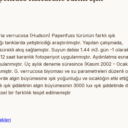
ria verrucosa (Hudson) Papenfuss türünün farklı ışık
 tanklarda yetiştiriciliği araştırılmıştır. Yapılan çalışmada,
ürekli akış sağlamıştır. Suyun debisi 1.44 m3. gün -1 olara
 12 saat karanlık fotoperiyot uygulanmıştır. Aydınlatma esn
uygulanmıştır. Üç aylık deneme süresince (Kasım 2002 – Ocak
şmiştir. G. verrucosa biyoması ve su parametreleri düzenli 
erde algin büyümesine ışık yoğunluğu ve sıcaklığın etki ettiğ
lı ışık şiddetinin algin büyümesinin 3000 lux ışık şiddetinde 
sel bir farklılık tespit edilmemiştir
ikleri