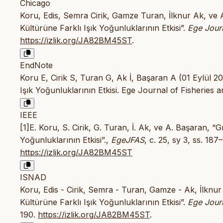
Chicago
Koru, Edis, Semra Cirik, Gamze Turan, İlknur Ak, ve
Kültürüne Farklı Işık Yoğunluklarının Etkisi”.
Ege Journ
https://izlik.org/JA82BM45ST
.
EndNote
Koru E, Cirik S, Turan G, Ak İ, Başaran A (01 Eylül 
Işık Yoğunluklarının Etkisi. Ege Journal of Fisheries
IEEE
[1]E. Koru, S. Cirik, G. Turan, İ. Ak, ve A. Başaran, 
Yoğunluklarının Etkisi”.,
EgeJFAS
, c. 25, sy 3, ss. 187
https://izlik.org/JA82BM45ST
ISNAD
Koru, Edis - Cirik, Semra - Turan, Gamze - Ak, İlknu
Kültürüne Farklı Işık Yoğunluklarının Etkisi”.
Ege Journ
190.
https://izlik.org/JA82BM45ST
.