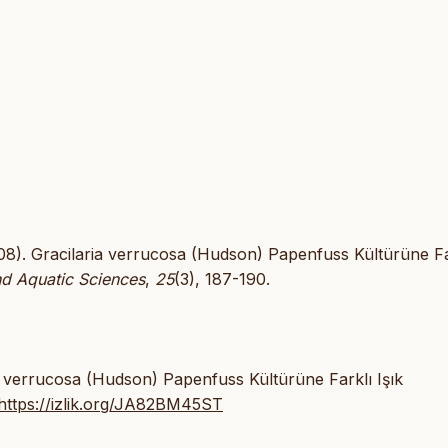
(2008). Gracilaria verrucosa (Hudson) Papenfuss Kültürüne Fa
nd Aquatic Sciences
,
25
(3), 187-190.
ia verrucosa (Hudson) Papenfuss Kültürüne Farklı Işık
https://izlik.org/JA82BM45ST