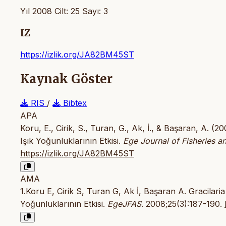
Yıl 2008 Cilt: 25 Sayı: 3
IZ
https://izlik.org/JA82BM45ST
Kaynak Göster
RIS
/
Bibtex
APA
Koru, E., Cirik, S., Turan, G., Ak, İ., & Başaran, A. 
Işık Yoğunluklarının Etkisi.
Ege Journal of Fisheries a
https://izlik.org/JA82BM45ST
AMA
1.Koru E, Cirik S, Turan G, Ak İ, Başaran A. Gracilar
Yoğunluklarının Etkisi.
EgeJFAS
. 2008;25(3):187-190.