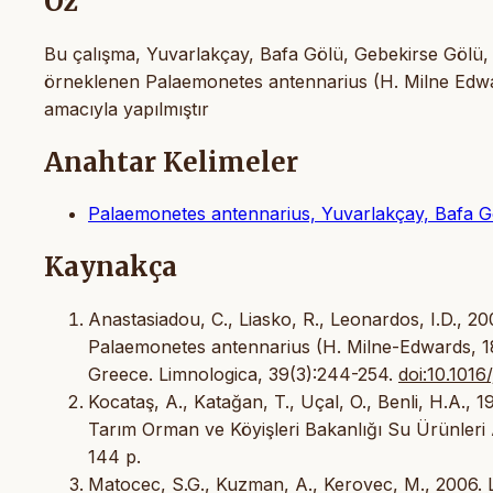
Öz
Bu çalışma, Yuvarlakçay, Bafa Gölü, Gebekirse Gölü, 
örneklenen Palaemonetes antennarius (H. Milne Edward
amacıyla yapılmıştır
Anahtar Kelimeler
Palaemonetes antennarius, Yuvarlakçay, Bafa G
Kaynakça
Anastasiadou, C., Liasko, R., Leonardos, I.D., 20
Palaemonetes antennarius (H. Milne-Edwards, 
Greece. Limnologica, 39(3):244-254.
doi:10.1016
Kocataş, A., Katağan, T., Uçal, O., Benli, H.A., 
Tarım Orman ve Köyişleri Bakanlığı Su Ürünleri
144 p.
Matocec, S.G., Kuzman, A., Kerovec, M., 2006. L