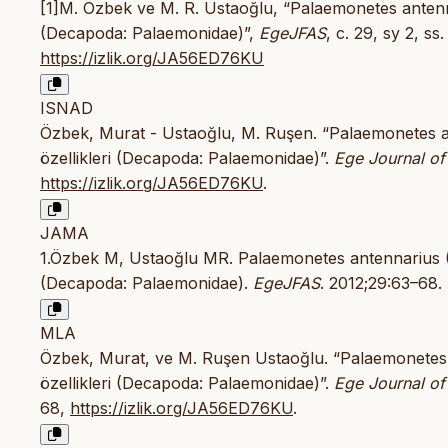
[1]M. Özbek ve M. R. Ustaoğlu, “Palaemonetes antenna
(Decapoda: Palaemonidae)”,
EgeJFAS
, c. 29, sy 2, ss
https://izlik.org/JA56ED76KU
ISNAD
Özbek, Murat - Ustaoğlu, M. Ruşen. “Palaemonetes a
özellikleri (Decapoda: Palaemonidae)”.
Ege Journal of
https://izlik.org/JA56ED76KU
.
JAMA
1.Özbek M, Ustaoğlu MR. Palaemonetes antennarius (H
(Decapoda: Palaemonidae).
EgeJFAS
. 2012;29:63–68.
MLA
Özbek, Murat, ve M. Ruşen Ustaoğlu. “Palaemonetes 
özellikleri (Decapoda: Palaemonidae)”.
Ege Journal of
68,
https://izlik.org/JA56ED76KU
.