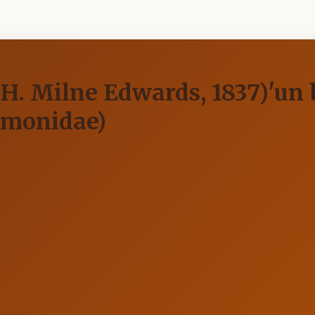
H. Milne Edwards, 1837)'un
aemonidae)