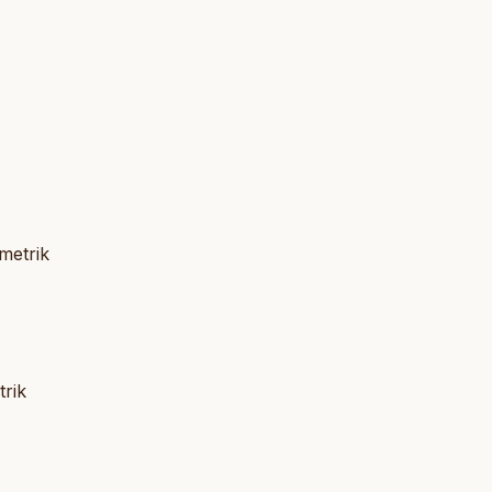
metrik
rik