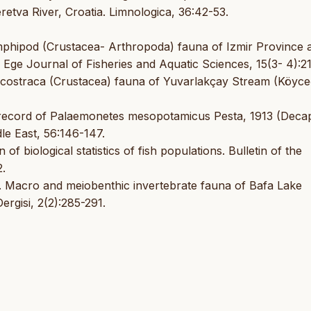
etva River, Croatia. Limnologica, 36:42-53.
mphipod (Crustacea- Arthropoda) fauna of Izmir Province 
. Ege Journal of Fisheries and Aquatic Sciences, 15(3- 4):21
lacostraca (Crustacea) fauna of Yuvarlakçay Stream (Köyce
st record of Palaemonetes mesopotamicus Pesta, 1913 (Deca
le East, 56:146-147.
of biological statistics of fish populations. Bulletin of the
2.
01. Macro and meiobenthic invertebrate fauna of Bafa Lake
ergisi, 2(2):285-291.