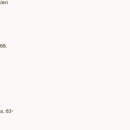
leri
-68.
k
ss. 63-