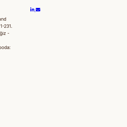
and
1-231.
ğiz -
poda: