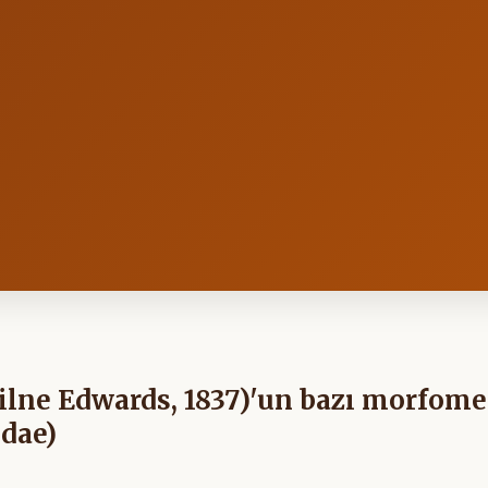
lne Edwards, 1837)'un bazı morfome
idae)