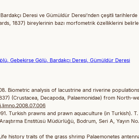
Bardakçı Deresi ve Gümüldür Deresi’nden çeşitli tarihlerde
s, 1837) bireylerinin bazı morfometrik özelliklerini belir
ölü, Gebekirse Gölü, Bardakçı Deresi, Gümüldür Deresi
08. Biometric analysis of lacustrine and riverine population
1837) (Crustacea, Decapoda, Palaemonidae) from North-we
/j.limno.2008.07.006
1991. Turkish prawns and prawn aquaculture (in Turkish). T.
 Araştırma Enstitüsü Müdürlüğü, Bodrum, Seri A, Yayın No.
ife history traits of the grass shrimp Palaemonetes antenn