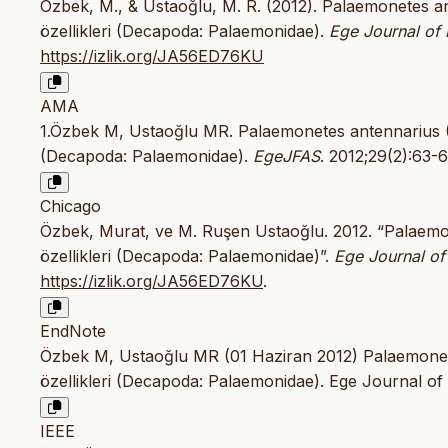
Özbek, M., & Ustaoğlu, M. R. (2012). Palaemonetes a
özellikleri (Decapoda: Palaemonidae).
Ege Journal of 
https://izlik.org/JA56ED76KU
AMA
1.Özbek M, Ustaoğlu MR. Palaemonetes antennarius (H
(Decapoda: Palaemonidae).
EgeJFAS
. 2012;29(2):63-
Chicago
Özbek, Murat, ve M. Ruşen Ustaoğlu. 2012. “Palaemo
özellikleri (Decapoda: Palaemonidae)”.
Ege Journal of
https://izlik.org/JA56ED76KU
.
EndNote
Özbek M, Ustaoğlu MR (01 Haziran 2012) Palaemonete
özellikleri (Decapoda: Palaemonidae). Ege Journal of
IEEE