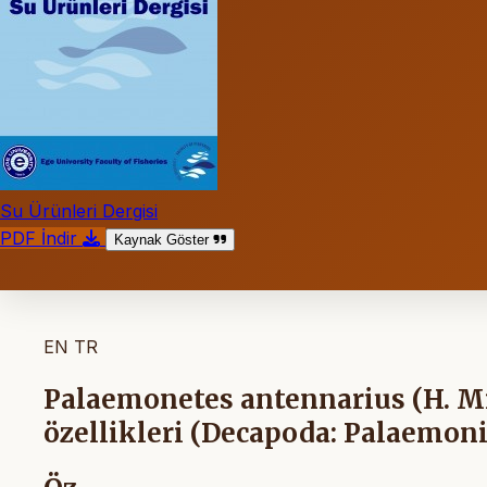
Su Ürünleri Dergisi
PDF İndir
Kaynak Göster
EN
TR
Palaemonetes antennarius (H. Mi
özellikleri (Decapoda: Palaemon