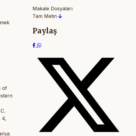
Makale Dosyaları
Tam Metin
lemek
Paylaş
s of
stern
 C.
 4,
arius