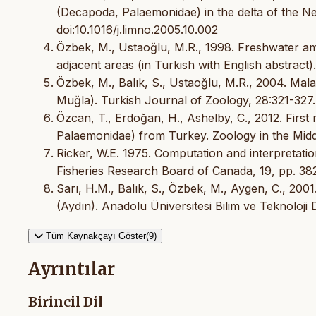
(Decapoda, Palaemonidae) in the delta of the Ner
doi:10.1016/j.limno.2005.10.002
Özbek, M., Ustaoğlu, M.R., 1998. Freshwater a
adjacent areas (in Turkish with English abstract)
Özbek, M., Balık, S., Ustaoğlu, M.R., 2004. Ma
Muğla). Turkish Journal of Zoology, 28:321-327.
Özcan, T., Erdoğan, H., Ashelby, C., 2012. Fir
Palaemonidae) from Turkey. Zoology in the Midd
Ricker, W.E. 1975. Computation and interpretation 
Fisheries Research Board of Canada, 19, pp. 38
Sarı, H.M., Balık, S., Özbek, M., Aygen, C., 20
(Aydın). Anadolu Üniversitesi Bilim ve Teknoloji D
Tüm Kaynakçayı Göster(9)
Ayrıntılar
Birincil Dil