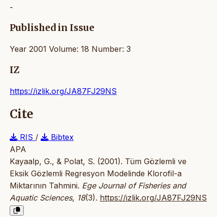
-
Published in Issue
Year 2001 Volume: 18 Number: 3
IZ
https://izlik.org/JA87FJ29NS
Cite
RIS
/
Bibtex
APA
Kayaalp, G., & Polat, S. (2001). Tüm Gözlemli ve
Eksik Gözlemli Regresyon Modelinde Klorofil-a
Miktarının Tahmini.
Ege Journal of Fisheries and
Aquatic Sciences
,
18
(3).
https://izlik.org/JA87FJ29NS