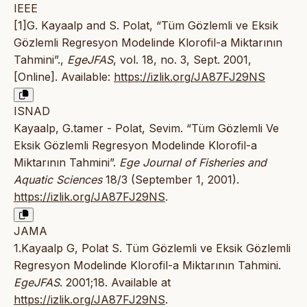
IEEE
[1]G. Kayaalp and S. Polat, “Tüm Gözlemli ve Eksik
Gözlemli Regresyon Modelinde Klorofil-a Miktarının
Tahmini”.,
EgeJFAS
, vol. 18, no. 3, Sept. 2001,
[Online]. Available:
https://izlik.org/JA87FJ29NS
ISNAD
Kayaalp, G.tamer - Polat, Sevim. “Tüm Gözlemli Ve
Eksik Gözlemli Regresyon Modelinde Klorofil-a
Miktarının Tahmini”.
Ege Journal of Fisheries and
Aquatic Sciences
18/3 (September 1, 2001).
https://izlik.org/JA87FJ29NS
.
JAMA
1.Kayaalp G, Polat S. Tüm Gözlemli ve Eksik Gözlemli
Regresyon Modelinde Klorofil-a Miktarının Tahmini.
EgeJFAS
. 2001;18. Available at
https://izlik.org/JA87FJ29NS
.