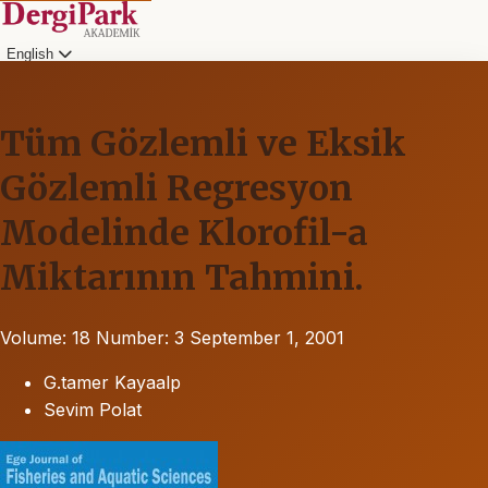
English
Tüm Gözlemli ve Eksik
Gözlemli Regresyon
Modelinde Klorofil-a
Miktarının Tahmini.
Volume: 18
Number: 3
September 1, 2001
G.tamer Kayaalp
Sevim Polat