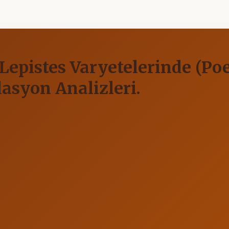
Lepistes Varyetelerinde (Poec
lasyon Analizleri.