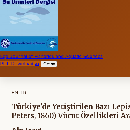
Ege Journal of Fisheries and Aquatic Sciences
PDF Download
Cite
EN
TR
Türkiye'de Yetiştirilen Bazı Lepi
Peters, 1860) Vücut Özellikleri A