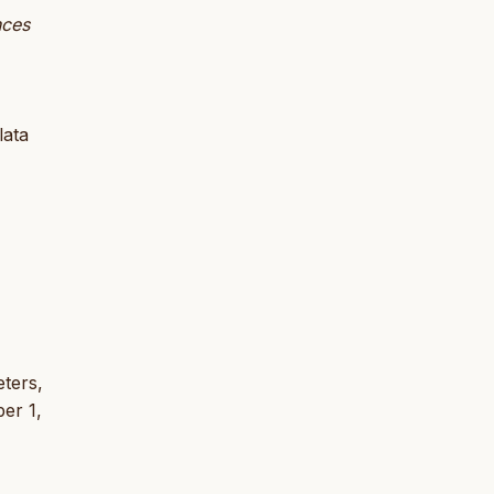
nces
lata
eters,
er 1,