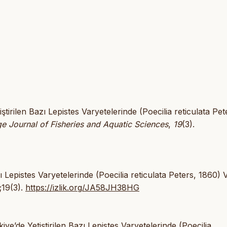
tirilen Bazı Lepistes Varyetelerinde (Poecilia reticulata Pet
e Journal of Fisheries and Aquatic Sciences
,
19
(3).
 Lepistes Varyetelerinde (Poecilia reticulata Peters, 1860) 
;19(3).
https://izlik.org/JA58JH38HG
ye’de Yetiştirilen Bazı Lepistes Varyetelerinde (Poecilia