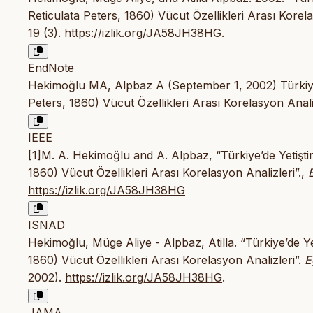
Reticulata Peters, 1860) Vücut Özellikleri Arası Korela
19 (3).
https://izlik.org/JA58JH38HG
.
EndNote
Hekimoğlu MA, Alpbaz A (September 1, 2002) Türkiye’de
Peters, 1860) Vücut Özellikleri Arası Korelasyon Anal
IEEE
[1]M. A. Hekimoğlu and A. Alpbaz, “Türkiye’de Yetiştiri
1860) Vücut Özellikleri Arası Korelasyon Analizleri”.,
https://izlik.org/JA58JH38HG
ISNAD
Hekimoğlu, Müge Aliye - Alpbaz, Atilla. “Türkiye’de Yet
1860) Vücut Özellikleri Arası Korelasyon Analizleri”.
E
2002).
https://izlik.org/JA58JH38HG
.
JAMA