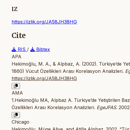
IZ
https://izlik.org/JA58JH38HG
Cite
RIS
/
Bibtex
APA
Hekimoğlu, M. A., & Alpbaz, A. (2002). Türkiye’de Yetiş
1860) Vücut Özellikleri Arası Korelasyon Analizleri.
Eg
https://izlik.org/JA58JH38HG
AMA
1.Hekimoğlu MA, Alpbaz A. Türkiye’de Yetiştirilen Bazı
Özellikleri Arası Korelasyon Analizleri.
EgeJFAS
. 2002
Chicago
Hekimoğlu, Müge Aliye, and Atilla Alpbaz. 2002. “Türki