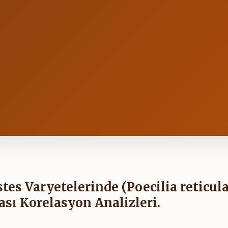
stes Varyetelerinde (Poecilia reticul
rası Korelasyon Analizleri.