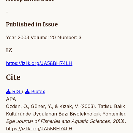
-
Published in Issue
Year 2003 Volume: 20 Number: 3
IZ
https://izlik.org/JA58BH74LH
Cite
RIS
/
Bibtex
APA
Özden, O., Güner, Y., & Kızak, V. (2003). Tatlısu Balık
Kültüründe Uygulanan Bazı Biyoteknolojik Yöntemler.
Ege Journal of Fisheries and Aquatic Sciences
,
20
(3).
https://izlik.org/JA58BH74LH