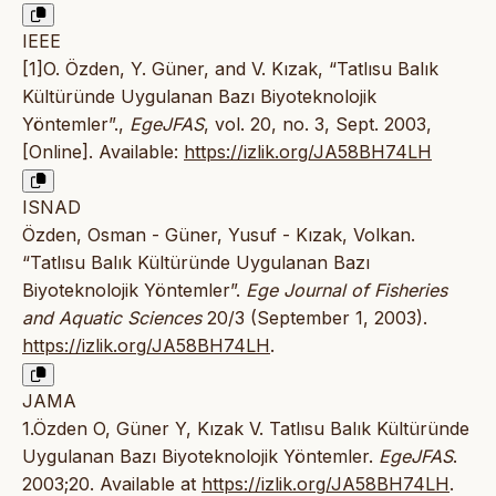
IEEE
[1]O. Özden, Y. Güner, and V. Kızak, “Tatlısu Balık
Kültüründe Uygulanan Bazı Biyoteknolojik
Yöntemler”.,
EgeJFAS
, vol. 20, no. 3, Sept. 2003,
[Online]. Available:
https://izlik.org/JA58BH74LH
ISNAD
Özden, Osman - Güner, Yusuf - Kızak, Volkan.
“Tatlısu Balık Kültüründe Uygulanan Bazı
Biyoteknolojik Yöntemler”.
Ege Journal of Fisheries
and Aquatic Sciences
20/3 (September 1, 2003).
https://izlik.org/JA58BH74LH
.
JAMA
1.Özden O, Güner Y, Kızak V. Tatlısu Balık Kültüründe
Uygulanan Bazı Biyoteknolojik Yöntemler.
EgeJFAS
.
2003;20. Available at
https://izlik.org/JA58BH74LH
.