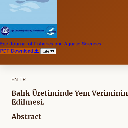
Ege Journal of Fisheries and Aquatic Sciences
PDF Download
Cite
EN
TR
Balık Üretiminde Yem Veriminin 
Edilmesi.
Abstract