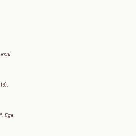
urnal
(3).
”.
Ege