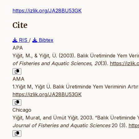
https://izlik.org/JA28BU53GK
Cite
RIS
/
Bibtex
APA
Yiğit, M., & Yiğit, Ü. (2003). Balık Üretiminde Yem Ver
of Fisheries and Aquatic Sciences
,
20
(3).
https://izl
AMA
1.Yiğit M, Yiğit Ü. Balık Üretiminde Yem Veriminin Art
https://izlik.org/JA28BU53GK
Chicago
Yiğit, Murat, and Ümüt Yiğit. 2003. “Balık Üretiminde
Journal of Fisheries and Aquatic Sciences
20 (3).
http