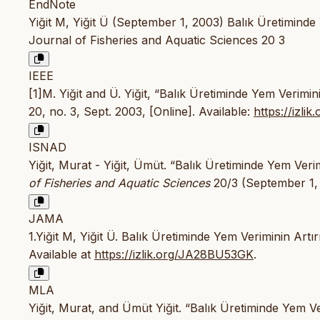
EndNote
Yiğit M, Yiğit Ü (September 1, 2003) Balık Üretiminde
Journal of Fisheries and Aquatic Sciences 20 3
IEEE
[1]M. Yiğit and Ü. Yiğit, “Balık Üretiminde Yem Verimin
20, no. 3, Sept. 2003, [Online]. Available:
https://izl
ISNAD
Yiğit, Murat - Yiğit, Ümüt. “Balık Üretiminde Yem Veri
of Fisheries and Aquatic Sciences
20/3 (September 1,
JAMA
1.Yiğit M, Yiğit Ü. Balık Üretiminde Yem Veriminin Art
Available at
https://izlik.org/JA28BU53GK
.
MLA
Yiğit, Murat, and Ümüt Yiğit. “Balık Üretiminde Yem Ve