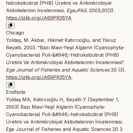
hidroksibütirat (PHB) Üretimi ve Antimikrobiyal
Aktivitelerinin İncelenmesi.
EgeJFAS
. 2003;20(3).
https://izlik.org/JA69PR35YA
Chicago
Yoldaş, M. Akbar, Hikmet Katırcıoğlu, and Yavuz
Beyatlı. 2003. “Bazı Mavi-Yeşil Alglerin (Cyanophyta-
Cyanobacteria) Poli-&#946;-Hidroksibütirat (PHB)
Üretimi Ve Antimikrobiyal Aktivitelerinin İncelenmesi”.
Ege Journal of Fisheries and Aquatic Sciences
20 (3).
https://izlik.org/JA69PR35YA
.
EndNote
Yoldaş MA, Katırcıoğlu H, Beyatlı Y (September 1,
2003) Bazı Mavi-Yeşil Alglerin (Cyanophyta-
Cyanobacteria) Poli-&#946;-hidroksibütirat (PHB)
Üretimi ve Antimikrobiyal Aktivitelerinin İncelenmesi.
Ege Journal of Fisheries and Aquatic Sciences 20 3