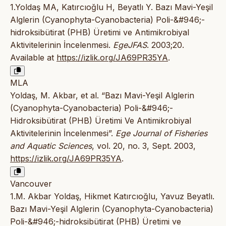
1.Yoldaş MA, Katırcıoğlu H, Beyatlı Y. Bazı Mavi-Yeşil
Alglerin (Cyanophyta-Cyanobacteria) Poli-&#946;-
hidroksibütirat (PHB) Üretimi ve Antimikrobiyal
Aktivitelerinin İncelenmesi.
EgeJFAS
. 2003;20.
Available at
https://izlik.org/JA69PR35YA
.
MLA
Yoldaş, M. Akbar, et al. “Bazı Mavi-Yeşil Alglerin
(Cyanophyta-Cyanobacteria) Poli-&#946;-
Hidroksibütirat (PHB) Üretimi Ve Antimikrobiyal
Aktivitelerinin İncelenmesi”.
Ege Journal of Fisheries
and Aquatic Sciences
, vol. 20, no. 3, Sept. 2003,
https://izlik.org/JA69PR35YA
.
Vancouver
1.M. Akbar Yoldaş, Hikmet Katırcıoğlu, Yavuz Beyatlı.
Bazı Mavi-Yeşil Alglerin (Cyanophyta-Cyanobacteria)
Poli-&#946;-hidroksibütirat (PHB) Üretimi ve