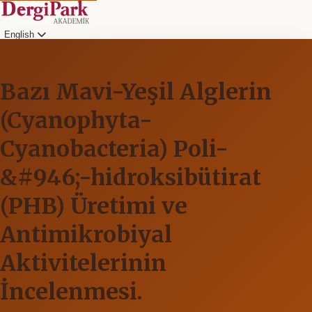
English
Bazı Mavi-Yeşil Alglerin
(Cyanophyta-
Cyanobacteria) Poli-
&#946;-hidroksibütirat
(PHB) Üretimi ve
Antimikrobiyal
Aktivitelerinin
İncelenmesi.