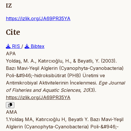
IZ
https://izlik.org/JA69PR35YA
Cite
RIS
/
Bibtex
APA
Yoldaş, M. A., Katırcıoğlu, H., & Beyatlı, Y. (2003).
Bazı Mavi-Yeşil Alglerin (Cyanophyta-Cyanobacteria)
Poli-&#946;-hidroksibütirat (PHB) Üretimi ve
Antimikrobiyal Aktivitelerinin İncelenmesi.
Ege Journal
of Fisheries and Aquatic Sciences
,
20
(3).
https://izlik.org/JA69PR35YA
AMA
1.Yoldaş MA, Katırcıoğlu H, Beyatlı Y. Bazı Mavi-Yeşil
Alglerin (Cyanophyta-Cyanobacteria) Poli-&#946;-