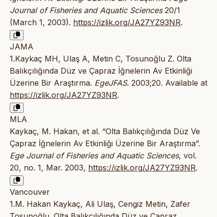
Journal of Fisheries and Aquatic Sciences
20/1
(March 1, 2003).
https://izlik.org/JA27YZ93NR
.
JAMA
1.Kaykaç MH, Ulaş A, Metin C, Tosunoğlu Z. Olta
Balıkçılığında Düz ve Çapraz İğnelerin Av Etkinliği
Üzerine Bir Araştırma.
EgeJFAS
. 2003;20. Available at
https://izlik.org/JA27YZ93NR
.
MLA
Kaykaç, M. Hakan, et al. “Olta Balıkçılığında Düz Ve
Çapraz İğnelerin Av Etkinliği Üzerine Bir Araştırma”.
Ege Journal of Fisheries and Aquatic Sciences
, vol.
20, no. 1, Mar. 2003,
https://izlik.org/JA27YZ93NR
.
Vancouver
1.M. Hakan Kaykaç, Ali Ulaş, Cengiz Metin, Zafer
Tosunoğlu. Olta Balıkçılığında Düz ve Çapraz