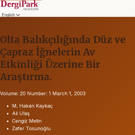
English
Olta Balıkçılığında Düz ve
Çapraz İğnelerin Av
Etkinliği Üzerine Bir
Araştırma.
Volume: 20
Number: 1
March 1, 2003
M. Hakan Kaykaç
Ali Ulaş
Cengiz Metin
Zafer Tosunoğlu