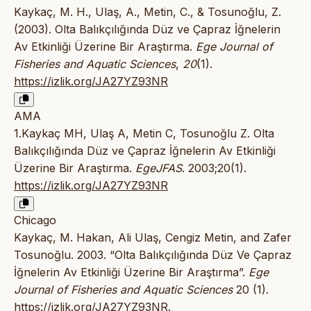
Kaykaç, M. H., Ulaş, A., Metin, C., & Tosunoğlu, Z.
(2003). Olta Balıkçılığında Düz ve Çapraz İğnelerin
Av Etkinliği Üzerine Bir Araştırma.
Ege Journal of
Fisheries and Aquatic Sciences
,
20
(1).
https://izlik.org/JA27YZ93NR
AMA
1.Kaykaç MH, Ulaş A, Metin C, Tosunoğlu Z. Olta
Balıkçılığında Düz ve Çapraz İğnelerin Av Etkinliği
Üzerine Bir Araştırma.
EgeJFAS
. 2003;20(1).
https://izlik.org/JA27YZ93NR
Chicago
Kaykaç, M. Hakan, Ali Ulaş, Cengiz Metin, and Zafer
Tosunoğlu. 2003. “Olta Balıkçılığında Düz Ve Çapraz
İğnelerin Av Etkinliği Üzerine Bir Araştırma”.
Ege
Journal of Fisheries and Aquatic Sciences
20 (1).
https://izlik.org/JA27YZ93NR
.