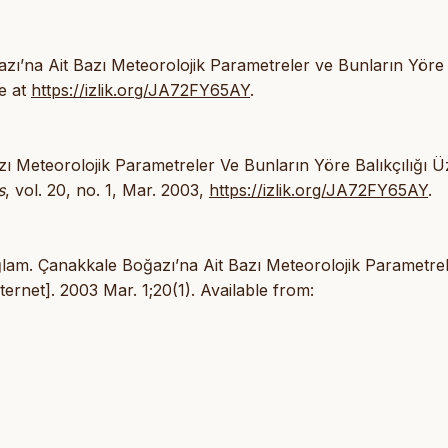
ı’na Ait Bazı Meteorolojik Parametreler ve Bunların Yöre
le at
https://izlik.org/JA72FY65AY
.
zı Meteorolojik Parametreler Ve Bunların Yöre Balıkçılığı Ü
s
, vol. 20, no. 1, Mar. 2003,
https://izlik.org/JA72FY65AY
.
am. Çanakkale Boğazı’na Ait Bazı Meteorolojik Parametrel
ternet]. 2003 Mar. 1;20(1). Available from: