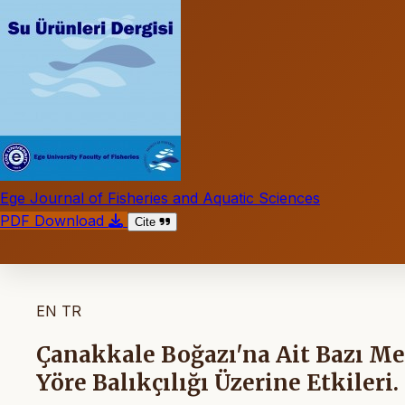
Ege Journal of Fisheries and Aquatic Sciences
PDF Download
Cite
EN
TR
Çanakkale Boğazı'na Ait Bazı Me
Yöre Balıkçılığı Üzerine Etkileri.