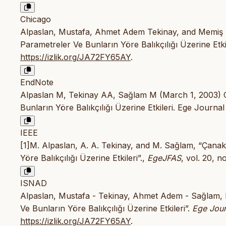
Chicago
Alpaslan, Mustafa, Ahmet Adem Tekinay, and Memiş S
Parametreler Ve Bunların Yöre Balıkçılığı Üzerine Etki
https://izlik.org/JA72FY65AY
.
EndNote
Alpaslan M, Tekinay AA, Sağlam M (March 1, 2003) Ç
Bunların Yöre Balıkçılığı Üzerine Etkileri. Ege Journa
IEEE
[1]M. Alpaslan, A. A. Tekinay, and M. Sağlam, “Çanak
Yöre Balıkçılığı Üzerine Etkileri”.,
EgeJFAS
, vol. 20, n
ISNAD
Alpaslan, Mustafa - Tekinay, Ahmet Adem - Sağlam, 
Ve Bunların Yöre Balıkçılığı Üzerine Etkileri”.
Ege Jour
https://izlik.org/JA72FY65AY
.