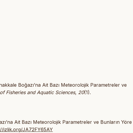
anakkale Boğazı’na Ait Bazı Meteorolojik Parametreler ve
of Fisheries and Aquatic Sciences
,
20
(1).
ı’na Ait Bazı Meteorolojik Parametreler ve Bunların Yöre
://izlik.org/JA72FY65AY