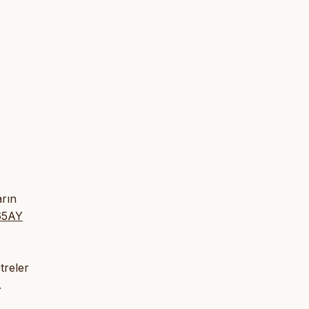
arın
Y65AY
treler
.