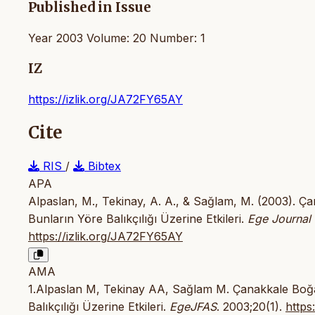
Published in Issue
Year 2003 Volume: 20 Number: 1
IZ
https://izlik.org/JA72FY65AY
Cite
RIS
/
Bibtex
APA
Alpaslan, M., Tekinay, A. A., & Sağlam, M. (2003). Ç
Bunların Yöre Balıkçılığı Üzerine Etkileri.
Ege Journal 
https://izlik.org/JA72FY65AY
AMA
1.Alpaslan M, Tekinay AA, Sağlam M. Çanakkale Boğaz
Balıkçılığı Üzerine Etkileri.
EgeJFAS
. 2003;20(1).
https