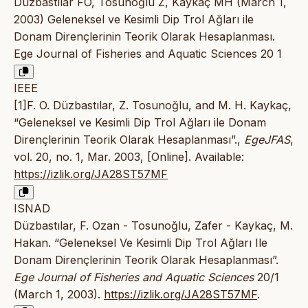
Düzbastılar FO, Tosunoğlu Z, Kaykaç MH (March 1,
2003) Geleneksel ve Kesimli Dip Trol Ağları ile
Donam Dirençlerinin Teorik Olarak Hesaplanması.
Ege Journal of Fisheries and Aquatic Sciences 20 1
IEEE
[1]F. O. Düzbastılar, Z. Tosunoğlu, and M. H. Kaykaç,
“Geleneksel ve Kesimli Dip Trol Ağları ile Donam
Dirençlerinin Teorik Olarak Hesaplanması”.,
EgeJFAS
,
vol. 20, no. 1, Mar. 2003, [Online]. Available:
https://izlik.org/JA28ST57MF
ISNAD
Düzbastılar, F. Ozan - Tosunoğlu, Zafer - Kaykaç, M.
Hakan. “Geleneksel Ve Kesimli Dip Trol Ağları Ile
Donam Dirençlerinin Teorik Olarak Hesaplanması”.
Ege Journal of Fisheries and Aquatic Sciences
20/1
(March 1, 2003).
https://izlik.org/JA28ST57MF
.