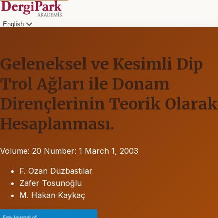
English
Geleneksel ve Kesimli Dip
Trol Ağları ile Donam
Dirençlerinin Teorik Olarak
Hesaplanması.
Volume: 20
Number: 1
March 1, 2003
F. Ozan Düzbastılar
Zafer Tosunoğlu
M. Hakan Kaykaç