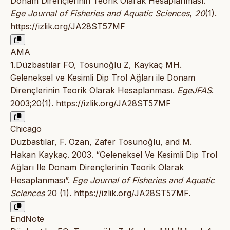
Donam Dirençlerinin Teorik Olarak Hesaplanması.
Ege Journal of Fisheries and Aquatic Sciences
,
20
(1).
https://izlik.org/JA28ST57MF
AMA
1.Düzbastılar FO, Tosunoğlu Z, Kaykaç MH.
Geleneksel ve Kesimli Dip Trol Ağları ile Donam
Dirençlerinin Teorik Olarak Hesaplanması.
EgeJFAS
.
2003;20(1).
https://izlik.org/JA28ST57MF
Chicago
Düzbastılar, F. Ozan, Zafer Tosunoğlu, and M.
Hakan Kaykaç. 2003. “Geleneksel Ve Kesimli Dip Trol
Ağları Ile Donam Dirençlerinin Teorik Olarak
Hesaplanması”.
Ege Journal of Fisheries and Aquatic
Sciences
20 (1).
https://izlik.org/JA28ST57MF
.
EndNote