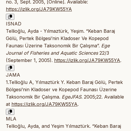
no. 3, Sept. 2005, [Online]. Available:
https://izlik.org/JA79KW55YA
ISNAD
Tellioğlu, Ayda - Yılmaztürk, Yeşim. “Keban Baraj
Gölü, Pertek Bölgesi’nin Kladoser Ve Kopepod
Faunası Üzerine Taksonomik Bir Çalışma”.
Ege
Journal of Fisheries and Aquatic Sciences
22/3
(September 1, 2005).
https://izlik.org/JA79KW55YA
.
JAMA
1.Tellioğlu A, Yılmaztürk Y. Keban Baraj Gölü, Pertek
Bölgesi’nin Kladoser ve Kopepod Faunası Üzerine
Taksonomik Bir Çalışma.
EgeJFAS
. 2005;22. Available
at
https://izlik.org/JA79KW55YA
.
MLA
Tellioğlu, Ayda, and Yeşim Yılmaztürk. “Keban Baraj