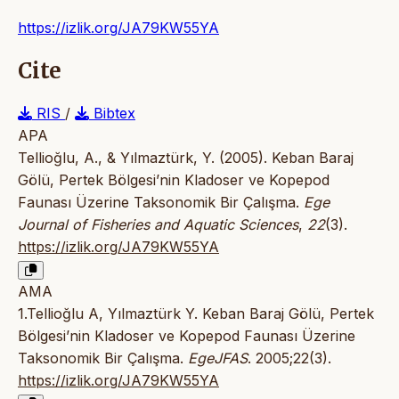
https://izlik.org/JA79KW55YA
Cite
RIS
/
Bibtex
APA
Tellioğlu, A., & Yılmaztürk, Y. (2005). Keban Baraj
Gölü, Pertek Bölgesi’nin Kladoser ve Kopepod
Faunası Üzerine Taksonomik Bir Çalışma.
Ege
Journal of Fisheries and Aquatic Sciences
,
22
(3).
https://izlik.org/JA79KW55YA
AMA
1.Tellioğlu A, Yılmaztürk Y. Keban Baraj Gölü, Pertek
Bölgesi’nin Kladoser ve Kopepod Faunası Üzerine
Taksonomik Bir Çalışma.
EgeJFAS
. 2005;22(3).
https://izlik.org/JA79KW55YA