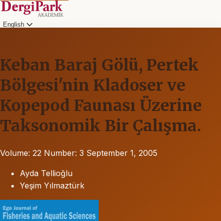
English
Keban Baraj Gölü, Pertek
Bölgesi'nin Kladoser ve
Kopepod Faunası Üzerine
Taksonomik Bir Çalışma.
Volume: 22
Number: 3
September 1, 2005
Ayda Tellioğlu
Yeşim Yılmaztürk