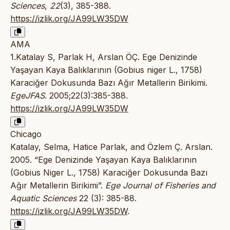
Sciences
,
22
(3), 385-388.
https://izlik.org/JA99LW35DW
AMA
1.Katalay S, Parlak H, Arslan ÖÇ. Ege Denizinde
Yaşayan Kaya Balıklarının (Gobius niger L., 1758)
Karaciğer Dokusunda Bazı Ağır Metallerin Birikimi.
EgeJFAS
. 2005;22(3):385-388.
https://izlik.org/JA99LW35DW
Chicago
Katalay, Selma, Hatice Parlak, and Özlem Ç. Arslan.
2005. “Ege Denizinde Yaşayan Kaya Balıklarının
(Gobius Niger L., 1758) Karaciğer Dokusunda Bazı
Ağır Metallerin Birikimi”.
Ege Journal of Fisheries and
Aquatic Sciences
22 (3): 385-88.
https://izlik.org/JA99LW35DW
.