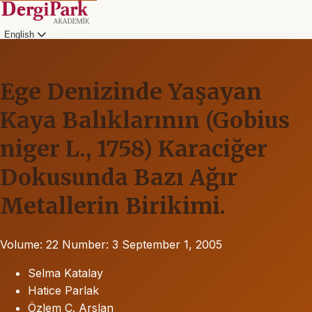
English
Ege Denizinde Yaşayan
Kaya Balıklarının (Gobius
niger L., 1758) Karaciğer
Dokusunda Bazı Ağır
Metallerin Birikimi.
Volume: 22
Number: 3
September 1, 2005
Selma Katalay
Hatice Parlak
Özlem Ç. Arslan