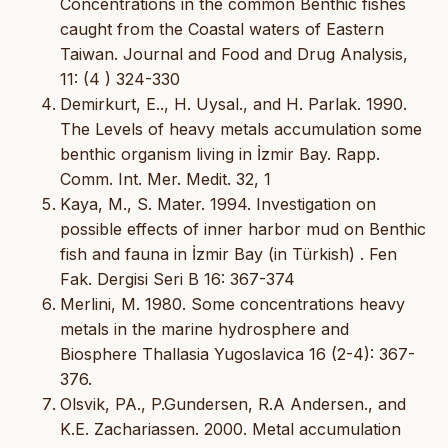
Concentrations in the common Benthic fishes
caught from the Coastal waters of Eastern
Taiwan. Journal and Food and Drug Analysis,
11: (4 ) 324-330
Demirkurt, E.., H. Uysal., and H. Parlak. 1990.
The Levels of heavy metals accumulation some
benthic organism living in İzmir Bay. Rapp.
Comm. Int. Mer. Medit. 32, 1
Kaya, M., S. Mater. 1994. Investigation on
possible effects of inner harbor mud on Benthic
fish and fauna in İzmir Bay (in Türkish) . Fen
Fak. Dergisi Seri B 16: 367-374
Merlini, M. 1980. Some concentrations heavy
metals in the marine hydrosphere and
Biosphere Thallasia Yugoslavica 16 (2-4): 367-
376.
Olsvik, PA., P.Gundersen, R.A Andersen., and
K.E. Zachariassen. 2000. Metal accumulation