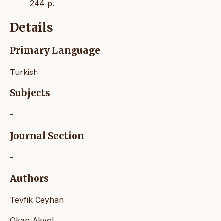
244 p.
Details
Primary Language
Turkish
Subjects
-
Journal Section
-
Authors
Tevfik Ceyhan
Okan Akyol