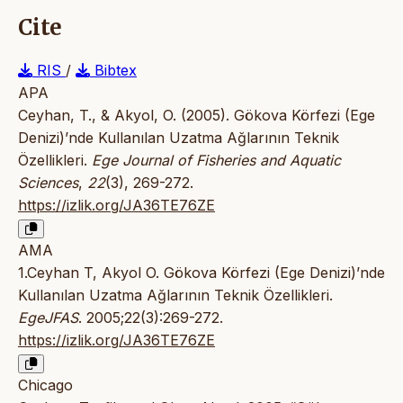
Cite
RIS
/
Bibtex
APA
Ceyhan, T., & Akyol, O. (2005). Gökova Körfezi (Ege
Denizi)’nde Kullanılan Uzatma Ağlarının Teknik
Özellikleri.
Ege Journal of Fisheries and Aquatic
Sciences
,
22
(3), 269-272.
https://izlik.org/JA36TE76ZE
AMA
1.Ceyhan T, Akyol O. Gökova Körfezi (Ege Denizi)’nde
Kullanılan Uzatma Ağlarının Teknik Özellikleri.
EgeJFAS
. 2005;22(3):269-272.
https://izlik.org/JA36TE76ZE
Chicago