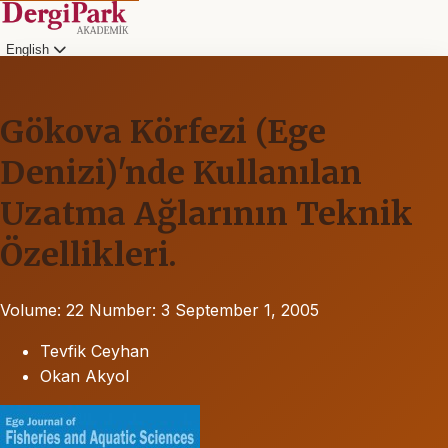
English
Gökova Körfezi (Ege
Denizi)'nde Kullanılan
Uzatma Ağlarının Teknik
Özellikleri.
Volume: 22
Number: 3
September 1, 2005
Tevfik Ceyhan
Okan Akyol