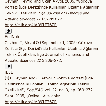
Ceyhan, Tevfik, and Okan Akyol. 2005. “Gökova
Körfezi (Ege Denizi)’nde Kullanılan Uzatma Ağlarının
Teknik Özellikleri”.
Ege Journal of Fisheries and
Aquatic Sciences
22 (3): 269-72.
https://izlik.org/JA36TE76ZE
.
EndNote
Ceyhan T, Akyol O (September 1, 2005) Gökova
Körfezi (Ege Denizi)’nde Kullanılan Uzatma Ağlarının
Teknik Özellikleri. Ege Journal of Fisheries and
Aquatic Sciences 22 3 269–272.
IEEE
[1]T. Ceyhan and O. Akyol, “Gökova Körfezi (Ege
Denizi)’nde Kullanılan Uzatma Ağlarının Teknik
Özellikleri”.,
EgeJFAS
, vol. 22, no. 3, pp. 269–272,
Sept. 2005, [Online]. Available:
https://izlik.org/JA36TE76ZE