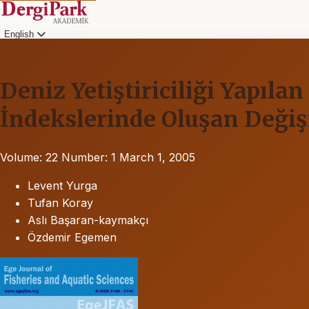
English
Deniz Yetiştiriciliği Yapıla
İndekslerinde Oluşan Değiş
Volume: 22
Number: 1
March 1, 2005
Levent Yurga
Tufan Koray
Aslı Başaran-kaymakçı
Özdemir Egemen