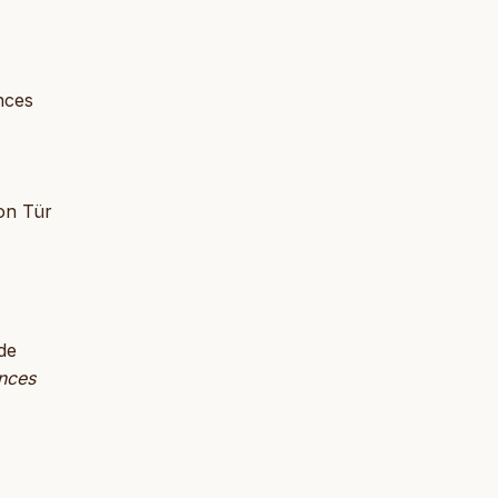
nces
ton Tür
de
ences