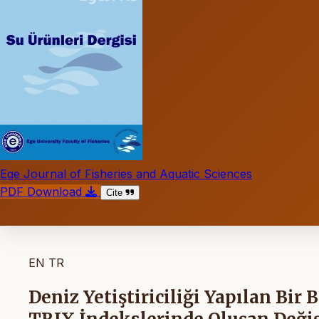
Ege Journal of Fisheries and Aquatic Sciences
PDF Download
Cite
EN
TR
Deniz Yetiştiriciliği Yapılan Bir