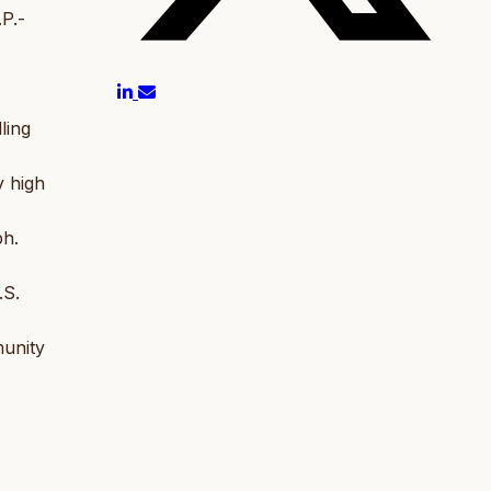
.P.-
ling
y high
ph.
.S.
munity