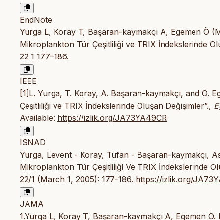
EndNote
Yurga L, Koray T, Başaran-kaymakçı A, Egemen Ö (Marc
Mikroplankton Tür Çeşitliliği ve TRIX İndekslerinde O
22 1 177–186.
IEEE
[1]L. Yurga, T. Koray, A. Başaran-kaymakçı, and Ö. Eg
Çeşitliliği ve TRIX İndekslerinde Oluşan Değişimler”.,
E
Available:
https://izlik.org/JA73YA49CR
ISNAD
Yurga, Levent - Koray, Tufan - Başaran-kaymakçı, Aslı
Mikroplankton Tür Çeşitliliği Ve TRIX İndekslerinde O
22/1 (March 1, 2005): 177-186.
https://izlik.org/JA7
JAMA
1.Yurga L, Koray T, Başaran-kaymakçı A, Egemen Ö. Den