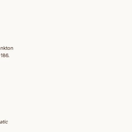
ankton
-186.
atic