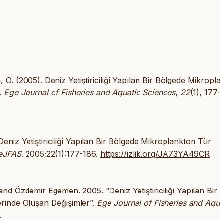
Ö. (2005). Deniz Yetiştiriciliği Yapılan Bir Bölgede Mikropl
r.
Ege Journal of Fisheries and Aquatic Sciences
,
22
(1), 177
iz Yetiştiriciliği Yapılan Bir Bölgede Mikroplankton Tür
eJFAS
. 2005;22(1):177-186.
https://izlik.org/JA73YA49CR
d Özdemir Egemen. 2005. “Deniz Yetiştiriciliği Yapılan Bir
erinde Oluşan Değişimler”.
Ege Journal of Fisheries and Aqu
.