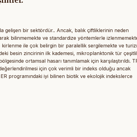
imler.
a gelişen bir sektördür.. Ancak, balık çiftliklerinin neden
olarak bilinmemekte ve standardize yöntemlerle izlenmemekte
kirlenme ile çok belirgin bir paralellik sergilemekte ve turiz
i besin zincirinin ilk kademesi, mikroplanktonik tür çeşitlil
 bölgesinde ortamsal hasarı tanımlamak için karşılaştırıldı. 
 değerlendirilmesi için çok verimli bir indeks olduğu ancak
ER programındaki iyi bilinen biotik ve ekolojik indekslerce