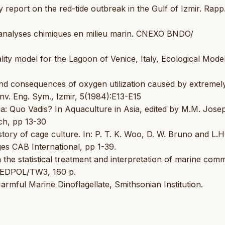
 report on the red-tide outbreak in the Gulf of Izmir. Rapp
 analyses chimiques en milieu marin. CNEXO BNDO/
ity model for the Lagoon of Venice, Italy, Ecological Model
and consequences of oxygen utilization caused by extremel
Env. Eng. Sym., Izmir, 5(1984):E13-E15
ia: Quo Vadis? In Aquaculture in Asia, edited by M.M. Jose
ch, pp 13-30
story of cage culture. In: P. T. K. Woo, D. W. Bruno and L.H
ages CAB International, pp 1-39.
the statistical treatment and interpretation of marine com
/MEDPOL/TW3, 160 p.
Harmful Marine Dinoflagellate, Smithsonian Institution.