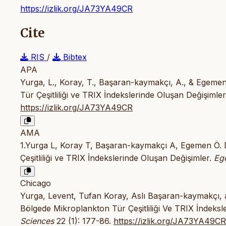
https://izlik.org/JA73YA49CR
Cite
RIS
/
Bibtex
APA
Yurga, L., Koray, T., Başaran-kaymakçı, A., & Egemen, 
Tür Çeşitliliği ve TRIX İndekslerinde Oluşan Değişimle
https://izlik.org/JA73YA49CR
AMA
1.Yurga L, Koray T, Başaran-kaymakçı A, Egemen Ö. Den
Çeşitliliği ve TRIX İndekslerinde Oluşan Değişimler.
Eg
Chicago
Yurga, Levent, Tufan Koray, Aslı Başaran-kaymakçı, an
Bölgede Mikroplankton Tür Çeşitliliği Ve TRIX İndeksl
Sciences
22 (1): 177-86.
https://izlik.org/JA73YA49CR