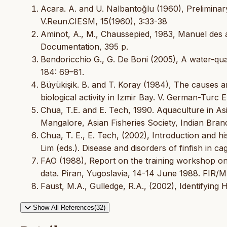
Acara. A. and U. Nalbantoğlu (1960), Preliminary
V.Reun.CIESM, 15(1960), 3:33-38
Aminot, A., M., Chaussepied, 1983, Manuel des
Documentation, 395 p.
Bendoricchio G., G. De Boni (2005), A water-qual
184: 69–81.
Büyükişik. B. and T. Koray (1984), The causes 
biological activity in Izmir Bay. V. German-Turc 
Chua, T.E. and E. Tech, 1990. Aquaculture in As
Mangalore, Asian Fisheries Society, Indian Bran
Chua, T. E., E. Tech, (2002), Introduction and hi
Lim (eds.). Disease and disorders of finfish in c
FAO (1988), Report on the training workshop on 
data. Piran, Yugoslavia, 14-14 June 1988. FIR
Faust, M.A., Gulledge, R.A., (2002), Identifying 
Show All References(32)