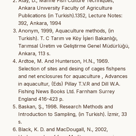
Atay, D., Marine Fish Culture Techniques,
Ankara Unıversity Faculty of Agriculture
Publications (in Turkish).1352, Lecture Notes:
392, Ankara, 1994
Anonym, 1999, Aquaculture methods, (in
Turkish). T. C Tarım ve Köy İşleri Bakanlığı,
Tarımsal Üretim ve Geliştirme Genel Müdürlüğü,
Ankara, 113 s.
Ardtoe, M. And Hunterson, H.N., 1969.
Selection of sites and desing of cages fishpens
and net enclosures for aquaculture , Advances
in aquacultur, (Eds) Pillay T.V.R and Dill W.A.
Fishing News Books Ltd. Farnham Surrey
England 416-423 p.
Baskan, Ş., 1998. Research Methods and
Introduction to Sampling, (in Turkish). İzmir, 33
s.
Black, K. D. and MacDougall, N., 2002,