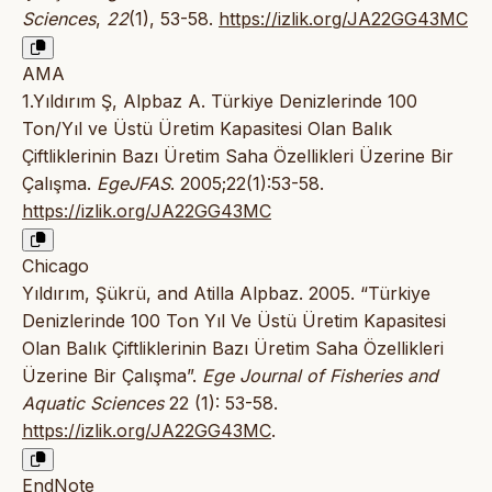
Sciences
,
22
(1), 53-58.
https://izlik.org/JA22GG43MC
AMA
1.Yıldırım Ş, Alpbaz A. Türkiye Denizlerinde 100
Ton/Yıl ve Üstü Üretim Kapasitesi Olan Balık
Çiftliklerinin Bazı Üretim Saha Özellikleri Üzerine Bir
Çalışma.
EgeJFAS
. 2005;22(1):53-58.
https://izlik.org/JA22GG43MC
Chicago
Yıldırım, Şükrü, and Atilla Alpbaz. 2005. “Türkiye
Denizlerinde 100 Ton Yıl Ve Üstü Üretim Kapasitesi
Olan Balık Çiftliklerinin Bazı Üretim Saha Özellikleri
Üzerine Bir Çalışma”.
Ege Journal of Fisheries and
Aquatic Sciences
22 (1): 53-58.
https://izlik.org/JA22GG43MC
.
EndNote