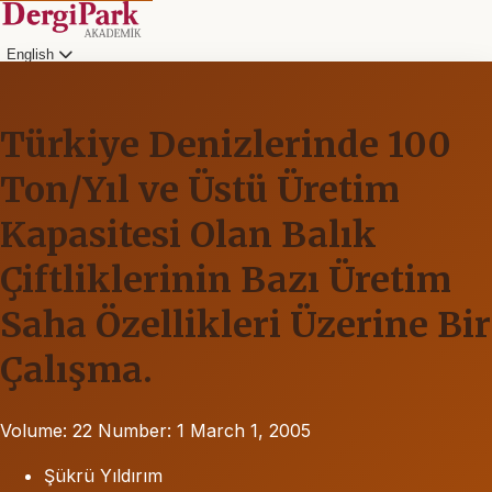
English
Türkiye Denizlerinde 100
Ton/Yıl ve Üstü Üretim
Kapasitesi Olan Balık
Çiftliklerinin Bazı Üretim
Saha Özellikleri Üzerine Bir
Çalışma.
Volume: 22
Number: 1
March 1, 2005
Şükrü Yıldırım