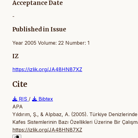
Acceptance Date
-
Published in Issue
Year 2005 Volume: 22 Number: 1
IZ
https://izlik.org/JA48HN87XZ
Cite
RIS
/
Bibtex
APA
Yıldırım, Ş., & Alpbaz, A. (2005). Türkiye Denizlerinde
Kafes Sistemlerinin Bazı Özellikleri Üzerine Bir Çalış
https://izlik.org/JA48HN87XZ