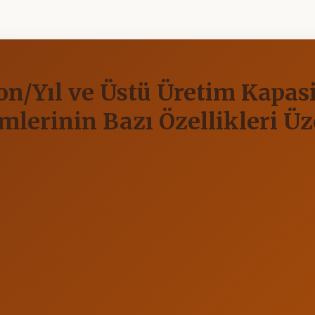
n/Yıl ve Üstü Üretim Kapasi
emlerinin Bazı Özellikleri Ü