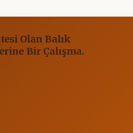
tesi Olan Balık
zerine Bir Çalışma.