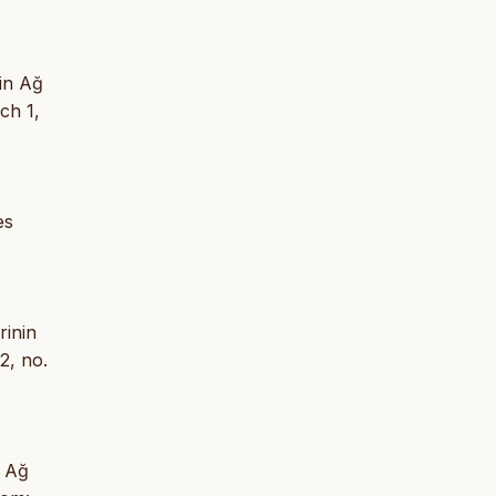
nin Ağ
ch 1,
es
rinin
22, no.
n Ağ